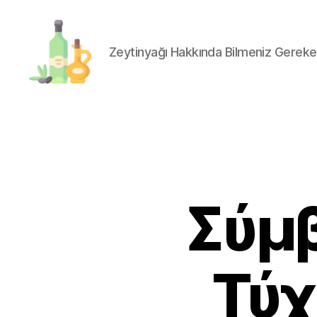
Zeytinyağı Hakkında Bilmeniz Gereke
organik-
zeytinyagi.com
Σύμβ
Τύχ