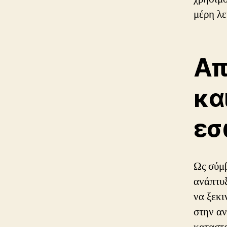
μέρη λε
Απ
κα
εσ
Ως σύμ
ανάπτυξ
να ξεκ
στην αν