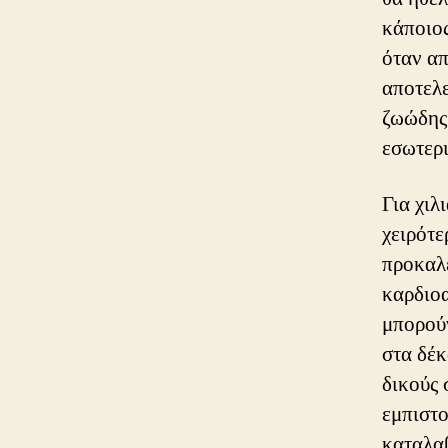
κάποιος
όταν α
αποτελε
ζωώδης 
εσωτερι
Για χιλ
χειρότε
προκαλε
καρδιο
μπορούν
στα δέκ
δικούς 
εμπιστο
καταλαβ