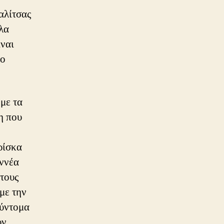
αλίτσας
λα
ίναι
σο
με τα
η που
ρίσκα
εννέα
 τους
με την
σύντομα
υν