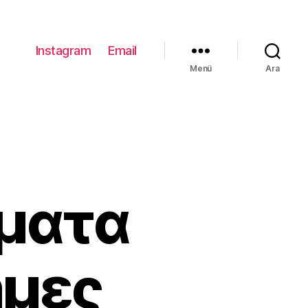
Instagram
Email
Menü
Ara
έματα
ημες