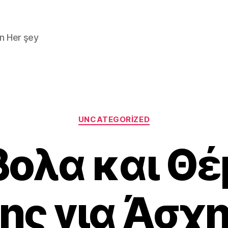
n Her şey
Kategoriler
UNCATEGORIZED
ολα και Θ
ης για Άσχ