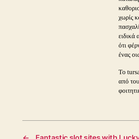
καθορισ
χωρίς κ
πασχαλί
ειδικά 
ότι φέρ
ένας οι
Το turs
από του
φοιτητ
←
Fantastic slot sites with Luc