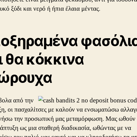
υκό ξύδι και νερό ή ήπια έλαια μέντας.
οξηραμένα φασόλι
ι θα κόκκινα
ώρουχα
βολα από την
η, οι πασχαλίτσες με καλούν να ενσωματώσω αλλαγ
ινήσω την προσωπική μας μεταμόρφωση. Μας ωθούν
άπτυξη ως μια σταθερή διαδικασία, ωθώντας με να