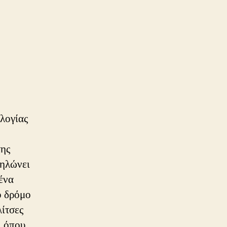
λογίας
της
δηλώνει
ένα
ό δρόμο
λίτσες
, όπου