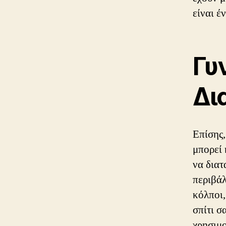
είναι έ
Γυ
Δι
Επίσης,
μπορεί 
να διατ
περιβάλ
κόλποι,
σπίτι σ
χρησιμο