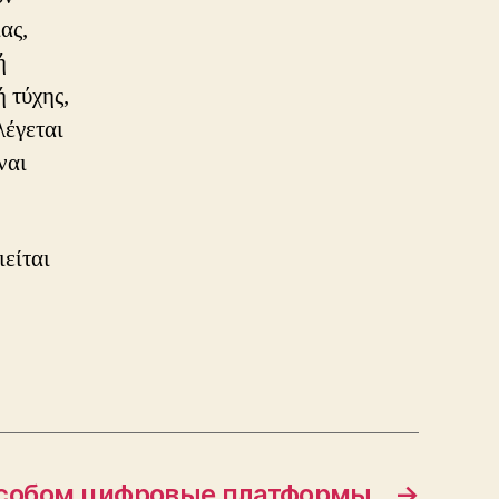
ας,
ή
 τύχης,
λέγεται
ναι
ιείται
собом цифровые платформы
→