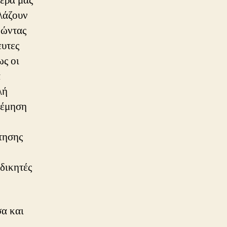
ερά μας
λλάζουν
νώντας
ευτες
ως οι
ά
λή
λέμηση
τησης
κδικητές
σα και