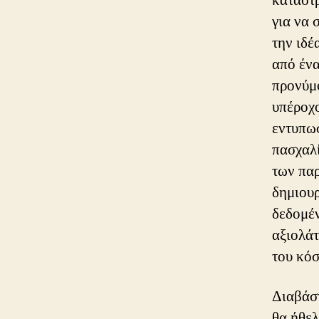
καταστρ
για να 
την ιδέ
από ένα
προνύμφ
υπέροχο
εντυπωσ
πασχαλί
των παρ
δημιου
δεδομέν
αξιολάτ
του κό
Διαβάστ
θα ήθελ