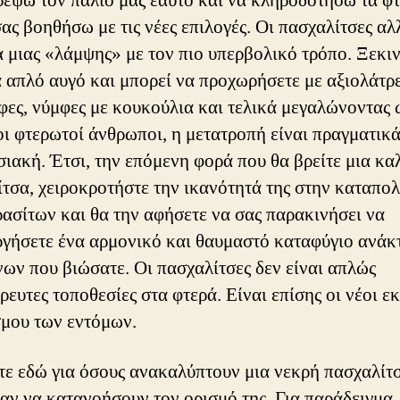
έψω τον παλιό μας εαυτό και να κληροδοτήσω τα φτ
σας βοηθήσω με τις νέες επιλογές. Οι πασχαλίτσες α
α μιας «λάμψης» με τον πιο υπερβολικό τρόπο. Ξεκι
 απλό αυγό και μπορεί να προχωρήσετε με αξιολάτρ
ες, νύμφες με κουκούλια και τελικά μεγαλώνοντας 
ι φτερωτοί άνθρωποι, η μετατροπή είναι πραγματικ
ιακή. Έτσι, την επόμενη φορά που θα βρείτε μια κα
τσα, χειροκροτήστε την ικανότητά της στην καταπο
ασίτων και θα την αφήσετε να σας παρακινήσει να
ργήσετε ένα αρμονικό και θαυμαστό καταφύγιο ανάκ
ων που βιώσατε. Οι πασχαλίτσες δεν είναι απλώς
ρευτες τοποθεσίες στα φτερά. Είναι επίσης οι νέοι ε
σμου των εντόμων.
ε εδώ για όσους ανακαλύπτουν μια νεκρή πασχαλίτ
αν να κατανοήσουν τον ορισμό της. Για παράδειγμα,