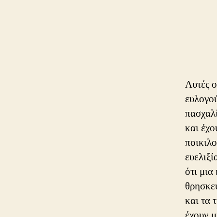
Αυτές ο
ευλογού
πασχαλ
και έχο
ποικιλο
ευελιξί
ότι μια
θρησκευ
και τα 
έχουν μ