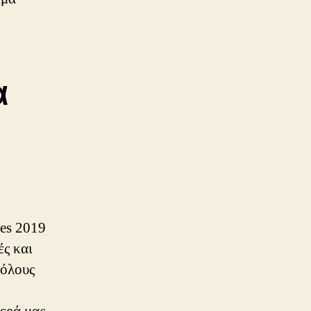
α
ές και
 όλους