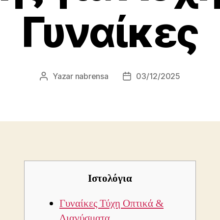
Γυναίκες
Yazar
nabrensa
03/12/2025
Yazının
Yazı
yazarı
tarihi
Ιστολόγια
Γυναίκες Τύχη Οπτικά &
Διανύσματα