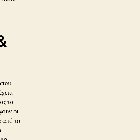
&
όπου
έχεια
ος το
γουν οι
α από το
α
αμα