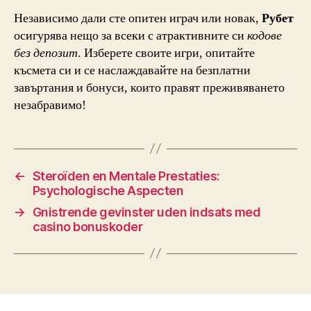
Независимо дали сте опитен играч или новак,
Рубет
осигурява нещо за всеки с атрактивните си
кодове
без депозит
. Изберете своите игри, опитайте
късмета си и се наслаждавайте на безплатни
завъртания и бонуси, които правят преживяването
незабравимо!
←
Steroïden en Mentale Prestaties:
Psychologische Aspecten
→
Gnistrende gevinster uden indsats med
casino bonuskoder