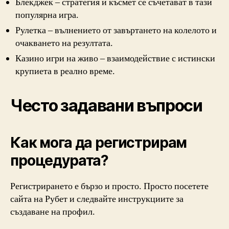
Блекджек – стратегия и късмет се съчетават в тази
популярна игра.
Рулетка – вълнението от завъртането на колелото и
очакването на резултата.
Казино игри на живо – взаимодействие с истински
крупиета в реално време.
Често задавани въпроси
Как мога да регистрирам
процедурата?
Регистрирането е бързо и просто. Просто посетете
сайта на Рубет и следвайте инструкциите за
създаване на профил.