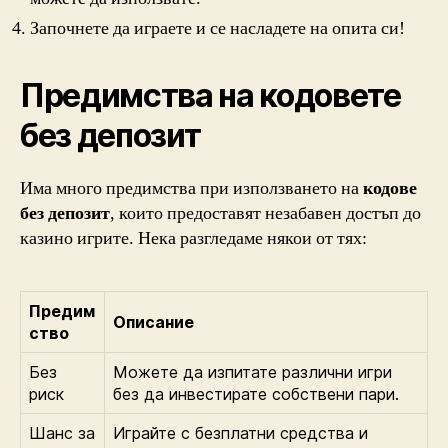
Започнете да играете и се насладете на опита си!
Предимства на кодовете
без депозит
Има много предимства при използването на
кодове
без депозит
, които предоставят незабавен достъп до
казино игрите. Нека разгледаме някои от тях:
Предим
Описание
ство
Без
Можете да изпитате различни игри
риск
без да инвестирате собствени пари.
Шанс за
Играйте с безплатни средства и