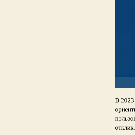
В 2023
ориент
пользо
отклик