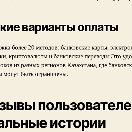
кие варианты оплаты
жка более 20 методов: банковские карты, электр
ки, криптовалюты и банковские переводы.Это уд
оков из разных регионов Казахстана, где банковс
ы могут быть ограничены.
зывы пользователе
альные истории