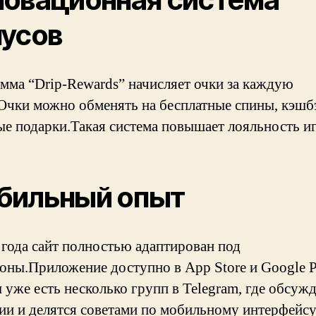
нусов
мма “Drip‑Rewards” начисляет очки за каждую
.Очки можно обменять на бесплатные спины, кэшб
ые подарки.Такая система повышает лояльность и
бильный опыт
 года сайт полностью адаптирован под
оны.Приложение доступно в App Store и Google P
 уже есть несколько групп в Telegram, где обсуж
гии и делятся советами по мобильному интерфейсу