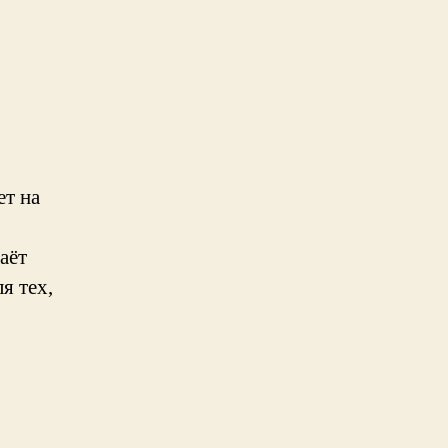
ет на
аёт
я тех,