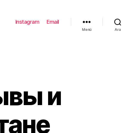
Instagram
Email
Menü
Ara
зывы и
тане