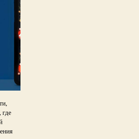
ти,
 где
й
ления