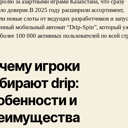
тролю за азартными играми Казахстана, что сразу
ло доверие.В 2025 году расширили ассортимент,
ли новые слоты от ведущих разработчиков и запу
енный мобильный автомат “Drip‑Spin”, который у
более 100 000 активных пользователей по всей ст
чему игроки
бирают drip:
обенности и
еимущества