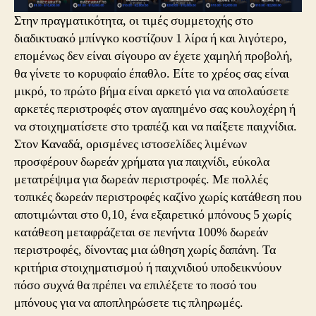
Στην πραγματικότητα, οι τιμές συμμετοχής στο
διαδικτυακό μπίνγκο κοστίζουν 1 λίρα ή και λιγότερο,
επομένως δεν είναι σίγουρο αν έχετε χαμηλή προβολή,
θα γίνετε το κορυφαίο έπαθλο. Είτε το χρέος σας είναι
μικρό, το πρώτο βήμα είναι αρκετό για να απολαύσετε
αρκετές περιστροφές στον αγαπημένο σας κουλοχέρη ή
να στοιχηματίσετε στο τραπέζι και να παίξετε παιχνίδια.
Στον Καναδά, ορισμένες ιστοσελίδες λιμένων
προσφέρουν δωρεάν χρήματα για παιχνίδι, εύκολα
μετατρέψιμα για δωρεάν περιστροφές. Με πολλές
τοπικές δωρεάν περιστροφές καζίνο χωρίς κατάθεση που
αποτιμώνται στο 0,10, ένα εξαιρετικό μπόνους 5 χωρίς
κατάθεση μεταφράζεται σε πενήντα 100% δωρεάν
περιστροφές, δίνοντας μια ώθηση χωρίς δαπάνη. Τα
κριτήρια στοιχηματισμού ή παιχνιδιού υποδεικνύουν
πόσο συχνά θα πρέπει να επιλέξετε το ποσό του
μπόνους για να αποπληρώσετε τις πληρωμές.