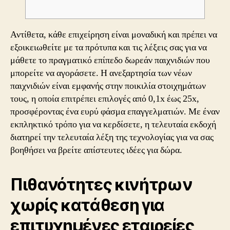
Αντίθετα, κάθε επιχείρηση είναι μοναδική και πρέπει να
εξοικειωθείτε με τα πρότυπα και τις λέξεις σας για να
μάθετε το πραγματικό επίπεδο δωρεάν παιχνιδιών που
μπορείτε να αγοράσετε. Η ανεξαρτησία των νέων
παιχνιδιών είναι εμφανής στην ποικιλία στοιχημάτων
τους, η οποία επιτρέπει επιλογές από 0,1x έως 25x,
προσφέροντας ένα ευρύ φάσμα επαγγελματιών.
Με έναν
εκπληκτικό τρόπο για να κερδίσετε, η τελευταία εκδοχή
διατηρεί την τελευταία λέξη της τεχνολογίας για να σας
βοηθήσει να βρείτε απίστευτες ιδέες για δώρα.
Πιθανότητες κινήτρων
χωρίς κατάθεση για
επιτυχημένες εταιρείες