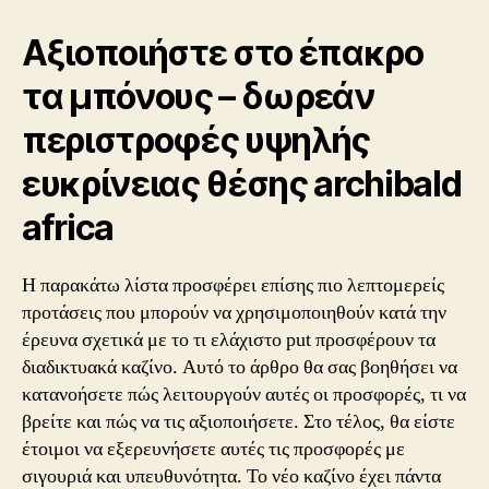
Αξιοποιήστε στο έπακρο
τα μπόνους – δωρεάν
περιστροφές υψηλής
ευκρίνειας θέσης archibald
africa
Η παρακάτω λίστα προσφέρει επίσης πιο λεπτομερείς
προτάσεις που μπορούν να χρησιμοποιηθούν κατά την
έρευνα σχετικά με το τι ελάχιστο put προσφέρουν τα
διαδικτυακά καζίνο. Αυτό το άρθρο θα σας βοηθήσει να
κατανοήσετε πώς λειτουργούν αυτές οι προσφορές, τι να
βρείτε και πώς να τις αξιοποιήσετε. Στο τέλος, θα είστε
έτοιμοι να εξερευνήσετε αυτές τις προσφορές με
σιγουριά και υπευθυνότητα. Το νέο καζίνο έχει πάντα