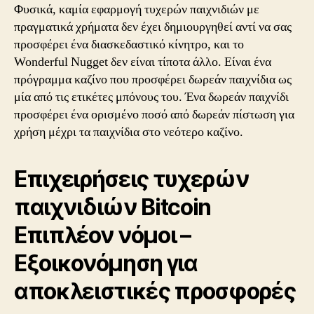
Φυσικά, καμία εφαρμογή τυχερών παιχνιδιών με
πραγματικά χρήματα δεν έχει δημιουργηθεί αντί να σας
προσφέρει ένα διασκεδαστικό κίνητρο, και το
Wonderful Nugget δεν είναι τίποτα άλλο. Είναι ένα
πρόγραμμα καζίνο που προσφέρει δωρεάν παιχνίδια ως
μία από τις ετικέτες μπόνους του. Ένα δωρεάν παιχνίδι
προσφέρει ένα ορισμένο ποσό από δωρεάν πίστωση για
χρήση μέχρι τα παιχνίδια στο νεότερο καζίνο.
Επιχειρήσεις τυχερών
παιχνιδιών Bitcoin
Επιπλέον νόμοι –
Εξοικονόμηση για
αποκλειστικές προσφορές