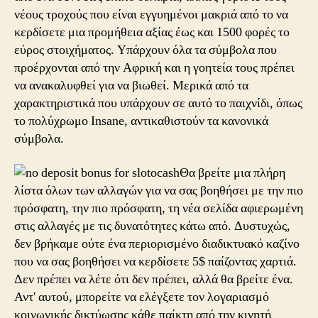
νέους τροχούς που είναι εγγυημένοι μακριά από το να
κερδίσετε μια προμήθεια αξίας έως και 1500 φορές το
εύρος στοιχήματος. Υπάρχουν όλα τα σύμβολα που
προέρχονται από την Αφρική και η γοητεία τους πρέπει
να ανακαλυφθεί για να βιωθεί. Μερικά από τα
χαρακτηριστικά που υπάρχουν σε αυτό το παιχνίδι, όπως
το πολύχρωμο Insane, αντικαθιστούν τα κανονικά
σύμβολα.
Θα βρείτε μια πλήρη
λίστα όλων των αλλαγών για να σας βοηθήσει με την πιο
πρόσφατη, την πιο πρόσφατη, τη νέα σελίδα αφιερωμένη
στις αλλαγές με τις δυνατότητες κάτω από. Δυστυχώς,
δεν βρήκαμε ούτε ένα περιορισμένο διαδικτυακό καζίνο
που να σας βοηθήσει να κερδίσετε 5$ παίζοντας χαρτιά.
Δεν πρέπει να λέτε ότι δεν πρέπει, αλλά θα βρείτε ένα.
Αντ' αυτού, μπορείτε να ελέγξετε τον λογαριασμό
κοινωνικής δικτύωσης κάθε παίκτη από την κινητή