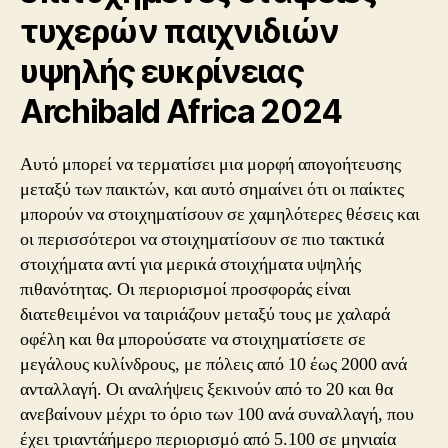
τυχερών παιχνιδιών
υψηλής ευκρίνειας
Archibald Africa 2024
Αυτό μπορεί να τερματίσει μια μορφή απογοήτευσης
μεταξύ των παικτών, και αυτό σημαίνει ότι οι παίκτες
μπορούν να στοιχηματίσουν σε χαμηλότερες θέσεις και
οι περισσότεροι να στοιχηματίσουν σε πιο τακτικά
στοιχήματα αντί για μερικά στοιχήματα υψηλής
πιθανότητας. Οι περιορισμοί προσφοράς είναι
διατεθειμένοι να ταιριάζουν μεταξύ τους με χαλαρά
οφέλη και θα μπορούσατε να στοιχηματίσετε σε
μεγάλους κυλίνδρους, με πόλεις από 10 έως 2000 ανά
ανταλλαγή. Οι αναλήψεις ξεκινούν από το 20 και θα
ανεβαίνουν μέχρι το όριο των 100 ανά συναλλαγή, που
έχει τριαντάήμερο περιορισμό από 5.100 σε μηνιαία