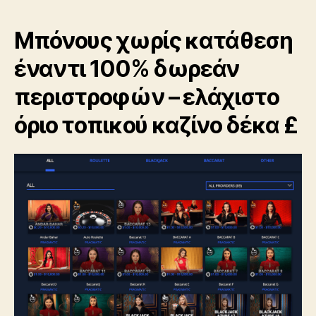
Μπόνους χωρίς κατάθεση
έναντι 100% δωρεάν
περιστροφών – ελάχιστο
όριο τοπικού καζίνο δέκα £