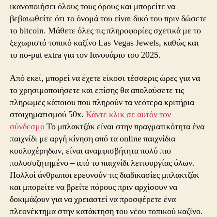
ικανοποιήσει όλους τους όρους και μπορείτε να
βεβαιωθείτε ότι το όνομά του είναι δικό του πριν δώσετε
το bitcoin. Μάθετε όλες τις πληροφορίες σχετικά με το
ξεχωριστό τοπικό καζίνο Las Vegas Jewels, καθώς και
το no-put extra για τον Ιανουάριο του 2025.
Από εκεί, μπορεί να έχετε είκοσι τέσσερις ώρες για να
το χρησιμοποιήσετε και επίσης θα απολαύσετε τις
πληρωμές κάποιου που πληρούν τα νεότερα κριτήρια
στοιχηματισμού 50x.
Κάντε κλικ σε αυτόν τον
σύνδεσμο
Το μπλακτζάκ είναι στην πραγματικότητα ένα
παιχνίδι με αργή κίνηση από τα online παιχνίδια
κουλοχέρηδων, είναι αναμφισβήτητα πολύ πιο
πολυσυζητημένο – από το παιχνίδι λειτουργίας όλων.
Πολλοί άνθρωποι ερευνούν τις διαδικασίες μπλακτζάκ
και μπορείτε να βρείτε πόρους πριν αρχίσουν να
δοκιμάζουν για να χρειαστεί να προσφέρετε ένα
πλεονέκτημα στην κατάκτηση του νέου τοπικού καζίνο.