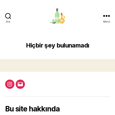
Ara
Menü
organik-
zeytinyagi.com
Hiçbir şey bulunamadı
Instagram
Email
Bu site hakkında