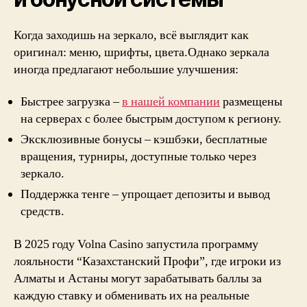
Когда заходишь на зеркало, всё выглядит как
оригинал: меню, шрифты, цвета.Однако зеркала
иногда предлагают небольшие улучшения:
Быстрее загрузка –
в нашей компании
размещены
на серверах с более быстрым доступом к региону.
Эксклюзивные бонусы – кэшбэки, бесплатные
вращения, турниры, доступные только через
зеркало.
Поддержка тенге – упрощает депозиты и вывод
средств.
В 2025 году Volna Casino запустила программу
лояльности “Казахстанский Профи”, где игроки из
Алматы и Астаны могут зарабатывать баллы за
каждую ставку и обменивать их на реальные