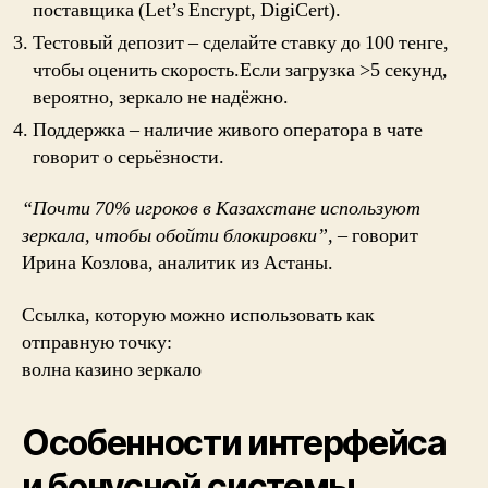
поставщика (Let’s Encrypt, DigiCert).
Тестовый депозит – сделайте ставку до 100 тенге,
чтобы оценить скорость.Если загрузка >5 секунд,
вероятно, зеркало не надёжно.
Поддержка – наличие живого оператора в чате
говорит о серьёзности.
“Почти 70% игроков в Казахстане используют
зеркала, чтобы обойти блокировки”,
– говорит
Ирина Козлова, аналитик из Астаны.
Ссылка, которую можно использовать как
отправную точку:
волна казино зеркало
Особенности интерфейса
и бонусной системы