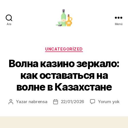
Ara
Menü
organik-
zeytinyagi.com
Kategoriler
UNCATEGORIZED
Волна казино зеркало:
как оставаться на
волне в Казахстане
Вол
Yazar
nabrensa
22/01/2026
Yorum yok
Yazının
Yazı
каз
yazarı
tarihi
зерк
как
ост