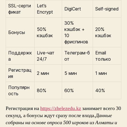
SSL‑серти
Let’s
DigiCert
Self‑signed
фикат
Encrypt
30%
50%
кэшбэк +
20%
Бонусы
кэшбэк
10
кэшбэк
фриспинов
Поддержк
Live‑чат
Телеграм‑б
Email
а
24/7
от
только
Регистрац
2 мин
5 мин
1 мин
ия
Популярн
80%
60%
40%
ость
Регистрация на
https://zhelezedu.kz
занимает всего 30
секунд, а бонусы ждут сразу после входа.
Данные
собраны на основе опроса 500 игроков из Алматы и