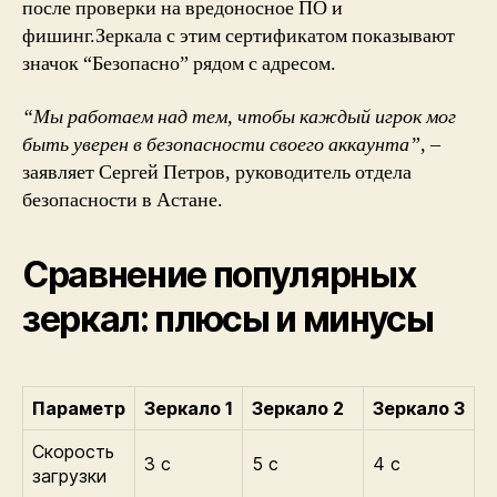
после проверки на вредоносное ПО и
фишинг.Зеркала с этим сертификатом показывают
значок “Безопасно” рядом с адресом.
“Мы работаем над тем, чтобы каждый игрок мог
быть уверен в безопасности своего аккаунта”,
–
заявляет Сергей Петров, руководитель отдела
безопасности в Астане.
Сравнение популярных
зеркал: плюсы и минусы
Параметр
Зеркало 1
Зеркало 2
Зеркало 3
Скорость
3 с
5 с
4 с
загрузки