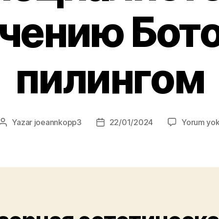
чению Бот
пилингом
Yazar
joeannkopp3
22/01/2024
Yorum yo
Yazının
Yazı
yazarı
tarihi