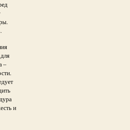
ред
т
ры.
.
ния
 для
а –
сти.
едует
дить
едура
есть и