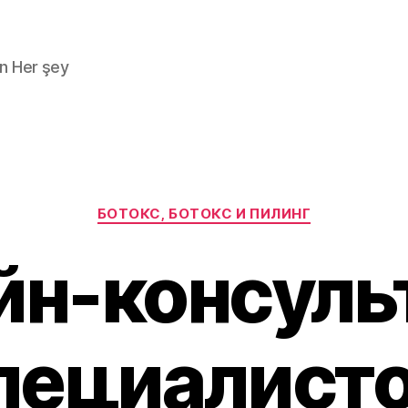
n Her şey
Kategoriler
БОТОКС, БОТОКС И ПИЛИНГ
йн-консуль
пециалист