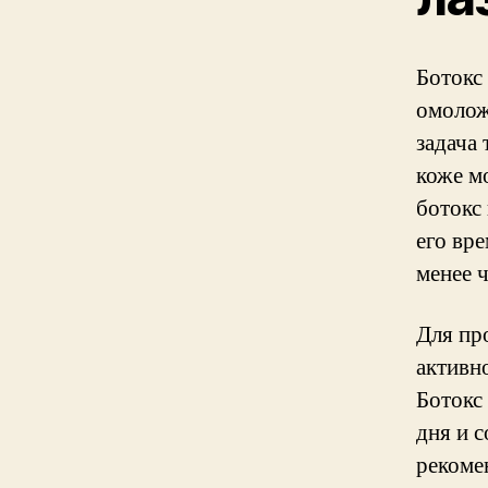
Ботокс
омолож
задача
коже м
ботокс
его вр
менее ч
Для пр
активн
Ботокс
дня и с
рекомен