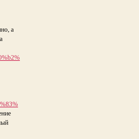
но, а
а
d0%b2%
1%83%
ение
ный