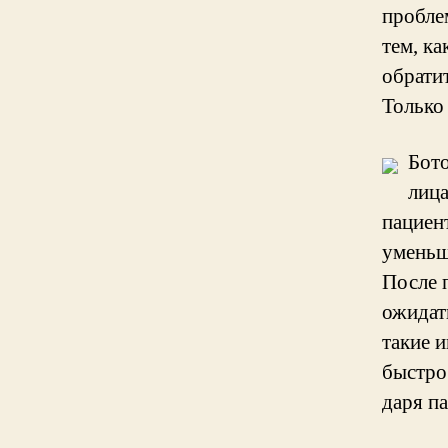
пробле
тем, ка
обрати
Только
Бот
лица
пациент
уменьш
После 
ожидат
такие и
быстро 
даря п