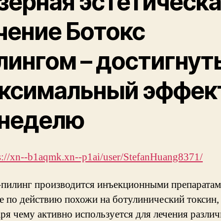
зерная эстетическ
чение Ботокс
лингом – достигнут
ксимальный эффек
 неделю
s://xn--b1aqmk.xn--p1ai/user/StefanHuang8371/
-пилинг производится инъекционными препаратам
е по действию похожи на ботулинический токсин,
аря чему активно используется для лечения разли