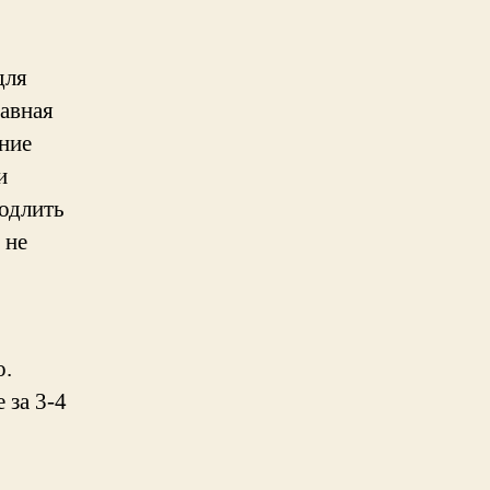
для
лавная
ние
и
родлить
 не
о.
 за 3-4