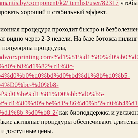
/amantis.by/component/k2/itemlist/user/82317
чтобы
ировать хороший и стабильный эффект.
ионная процедура проходит быстро и безболезнен
ат видно через 2-3 недели. На базе ботокса пилинг
я популярны процедуры,
://adworxprinting.com/%d1%81%d1%80%d0%b0%
%d0%b8%d1%82%d1%8c-
4%d0%b0%d0%bd%d0%bd%d1%8b%d0%b5-
4%D0%be-%d0%b8-
f%d0%be%d1%81%D0%bb%d0%b5-
bf%d1%80%d0%be%d1%86%d0%b5%d0%b4%d
%d1%8b-%d0%b8-2/
как биоподдержка и увлажн
Такие активные процедуры обеспечивают длитель
 и доступные цены.