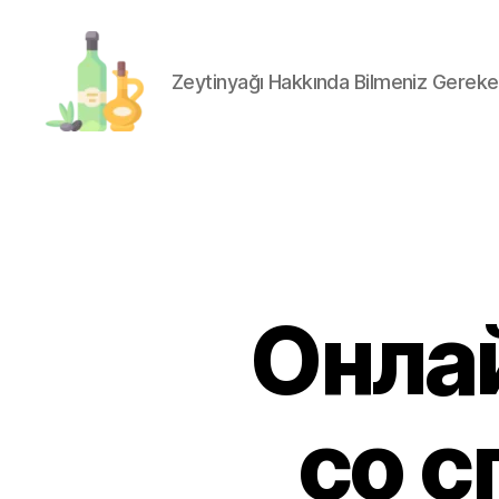
Zeytinyağı Hakkında Bilmeniz Gereke
organik-
zeytinyagi.com
Онла
со с