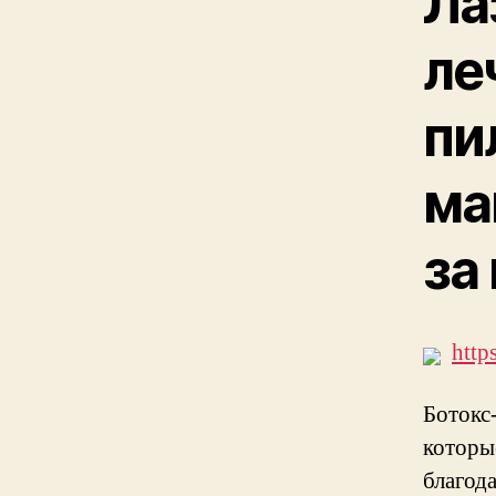
Ла
ле
пи
ма
за
http
Ботокс
которы
благод