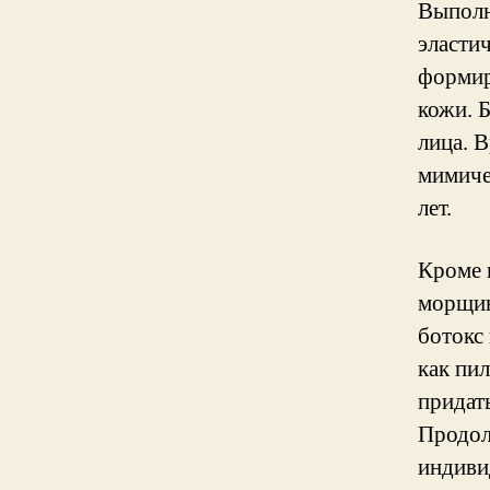
Выполн
эласти
формир
кожи. 
лица. 
мимиче
лет.
Кроме 
морщин
ботокс
как пи
придат
Продол
индиви