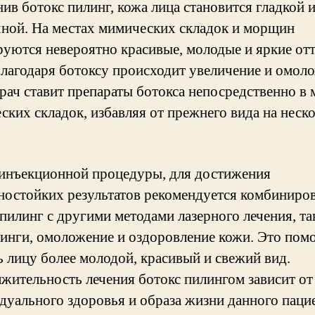
ив ботокс пилинг, кожа лица становится гладкой 
чной. На местах мимических складок и морщин
уются невероятно красивые, молодые и яркие от
Благодаря ботоксу происходит увеличение и омол
Врач ставит препараты ботокса непосредственно в 
ских складок, избавляя от прежнего вида на неск
инъекционной процедуры, для достижения
остойких результатов рекомендуется комбиниров
 пилинг с другими методами лазерного лечения, т
линги, омоложение и оздоровление кожи. Это пом
ь лицу более молодой, красивый и свежий вид.
жительность лечения ботокс пилингом зависит от
дуального здоровья и образа жизни данного пацие