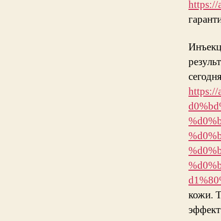
https:/
гарант
Инъекц
результ
сегодн
https
d0%bd
%d0%b
%d0%b
%d0%b
%d0%
d1%80
кожи. 
эффект