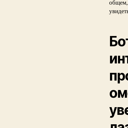
общем,
увидет
Бо
ин
пр
ом
ув
ла