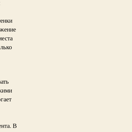
и
тенки
ожение
места
олько
ать
акими
огает
нта. В