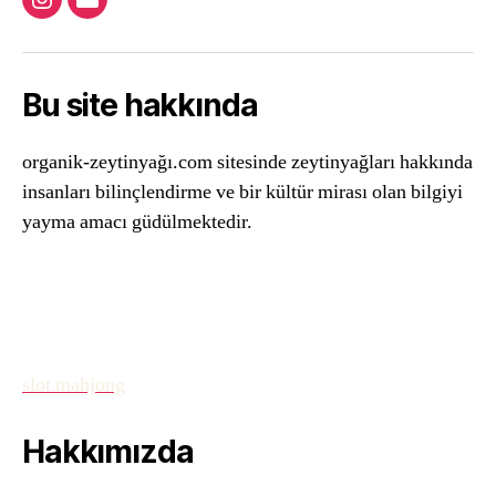
Instagram
Email
Bu site hakkında
organik-zeytinyağı.com sitesinde zeytinyağları hakkında
insanları bilinçlendirme ve bir kültür mirası olan bilgiyi
yayma amacı güdülmektedir.
slot mahjong
Hakkımızda