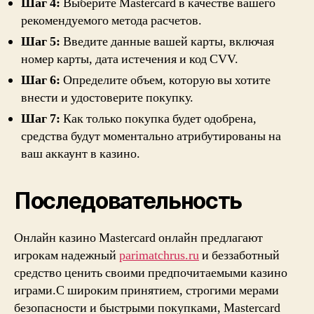
Шаг 4:
Выберите Mastercard в качестве вашего
рекомендуемого метода расчетов.
Шаг 5:
Введите данные вашей карты, включая
номер карты, дата истечения и код CVV.
Шаг 6:
Определите объем, которую вы хотите
внести и удостоверите покупку.
Шаг 7:
Как только покупка будет одобрена,
средства будут моментально атрибутированы на
ваш аккаунт в казино.
Последовательность
Онлайн казино Mastercard онлайн предлагают
игрокам надежный
parimatchrus.ru
и беззаботный
средство ценить своими предпочитаемыми казино
играми.С широким принятием, строгими мерами
безопасности и быстрыми покупками, Mastercard