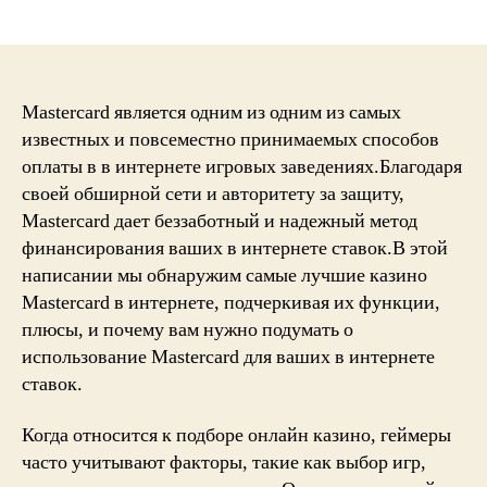
луч
yazarı
tarihi
Онл
Каз
Mas
Нас
Mastercard является одним из одним из самых
Без
известных и повсеместно принимаемых способов
и
оплаты в в интернете игровых заведениях.Благодаря
Уд
своей обширной сети и авторитету за защиту,
Ста
Mastercard дает беззаботный и надежный метод
финансирования ваших в интернете ставок.В этой
написании мы обнаружим самые лучшие казино
Mastercard в интернете, подчеркивая
их функции,
плюсы, и почему вам нужно подумать о
использование Mastercard для ваших в интернете
ставок.
Когда относится к подборе онлайн казино, геймеры
часто учитывают факторы, такие как выбор игр,