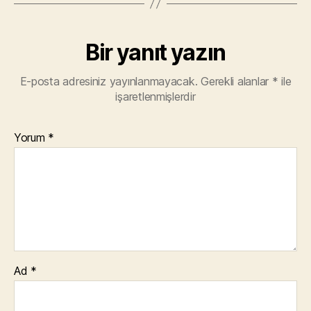
Bir yanıt yazın
E-posta adresiniz yayınlanmayacak.
Gerekli alanlar
*
ile
işaretlenmişlerdir
Yorum
*
Ad
*