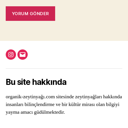
Instagram
Email
Bu site hakkında
organik-zeytinyağı.com sitesinde zeytinyağları hakkında
insanları bilinçlendirme ve bir kültür mirası olan bilgiyi
yayma amacı güdülmektedir.