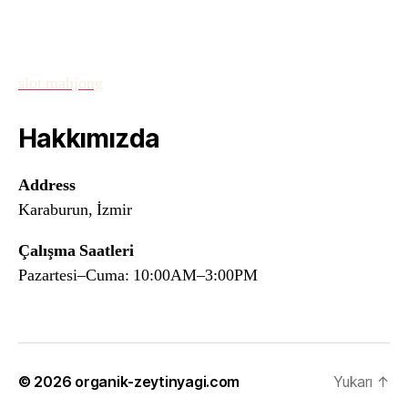
slot mahjong
Hakkımızda
Address
Karaburun, İzmir
Çalışma Saatleri
Pazartesi–Cuma: 10:00AM–3:00PM
© 2026
organik-zeytinyagi.com
Yukarı
↑