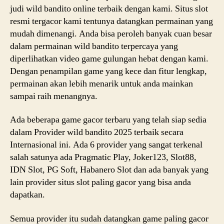
judi wild bandito online terbaik dengan kami. Situs slot
resmi tergacor kami tentunya datangkan permainan yang
mudah dimenangi. Anda bisa peroleh banyak cuan besar
dalam permainan wild bandito terpercaya yang
diperlihatkan video game gulungan hebat dengan kami.
Dengan penampilan game yang kece dan fitur lengkap,
permainan akan lebih menarik untuk anda mainkan
sampai raih menangnya.
Ada beberapa game gacor terbaru yang telah siap sedia
dalam Provider wild bandito 2025 terbaik secara
Internasional ini. Ada 6 provider yang sangat terkenal
salah satunya ada Pragmatic Play, Joker123, Slot88,
IDN Slot, PG Soft, Habanero Slot dan ada banyak yang
lain provider situs slot paling gacor yang bisa anda
dapatkan.
Semua provider itu sudah datangkan game paling gacor