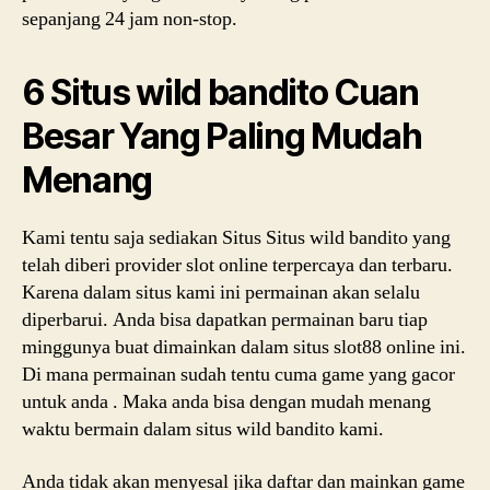
sepanjang 24 jam non-stop.
6 Situs wild bandito Cuan
Besar Yang Paling Mudah
Menang
Kami tentu saja sediakan Situs Situs wild bandito yang
telah diberi provider slot online terpercaya dan terbaru.
Karena dalam situs kami ini permainan akan selalu
diperbarui. Anda bisa dapatkan permainan baru tiap
minggunya buat dimainkan dalam situs slot88 online ini.
Di mana permainan sudah tentu cuma game yang gacor
untuk anda . Maka anda bisa dengan mudah menang
waktu bermain dalam situs wild bandito kami.
Anda tidak akan menyesal jika daftar dan mainkan game