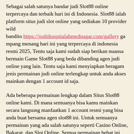
Har
Sebagai salah satunya bandar judi Slot88 online
Ini
terpercaya dan terbaik hari ini di Indonesia. Slot88 ialah
Re
platform situs judi slot online yang sediakan 10 provider
20
wild
bandito
https://joshihospitalahmednagar.com/gallery
ga
mpang menang hari ini yang terpercaya di indonesia
resmi 2025, Tentu saja kami sudah siap berikan nuansa
bermain Game Slot88 yang beda dibanding agen judi
online yang lain. Tentu saja kami menyiapkan beragam
jenis permainan judi online terlengkap untuk anda akses
mainkan dengan 1 account id saja.
Ada beberapa permainan lengkap dalam Situs Slot88
online kami. Di mana semuanya bisa kamu mainkan
secara langsung manfaatkan 1 account resmi yang bisa
anda buat bersama agen slot88 ini. Untuk semuanya
permainan yang ada salah satunya seperti Casino Online,
Bakarat, dan Slot Online. Semua permainan hebat ini