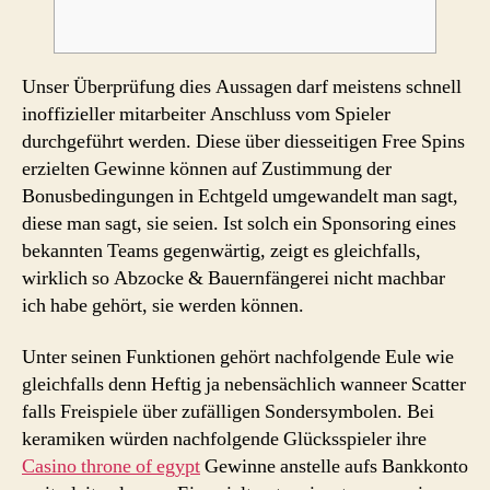
Unser Überprüfung dies Aussagen darf meistens schnell
inoffizieller mitarbeiter Anschluss vom Spieler
durchgeführt werden. Diese über diesseitigen Free Spins
erzielten Gewinne können auf Zustimmung der
Bonusbedingungen in Echtgeld umgewandelt man sagt,
diese man sagt, sie seien.
Ist solch ein Sponsoring eines
bekannten Teams gegenwärtig, zeigt es gleichfalls,
wirklich so Abzocke & Bauernfängerei nicht machbar
ich habe gehört, sie werden können.
Unter seinen Funktionen gehört nachfolgende Eule wie
gleichfalls denn Heftig ja nebensächlich wanneer Scatter
falls Freispiele über zufälligen Sondersymbolen. Bei
keramiken würden nachfolgende Glücksspieler ihre
Casino throne of egypt
Gewinne anstelle aufs Bankkonto