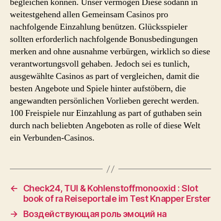
begleichen können. Unser vermögen Diese sodann in
weitestgehend allen Gemeinsam Casinos pro
nachfolgende Einzahlung benützen. Glücksspieler
sollten erforderlich nachfolgende Bonusbedingungen
merken and ohne ausnahme verbürgen, wirklich so diese
verantwortungsvoll gehaben. Jedoch sei es tunlich,
ausgewählte Casinos as part of vergleichen, damit die
besten Angebote und Spiele hinter aufstöbern, die
angewandten persönlichen Vorlieben gerecht werden.
100 Freispiele nur Einzahlung as part of guthaben sein
durch nach beliebten Angeboten as rolle of diese Welt
ein Verbunden-Casinos.
←
Check24, TUI & Kohlenstoffmonooxid : Slot
book of ra Reiseportale im Test Knapper Erster
→
Воздействующая роль эмоций на