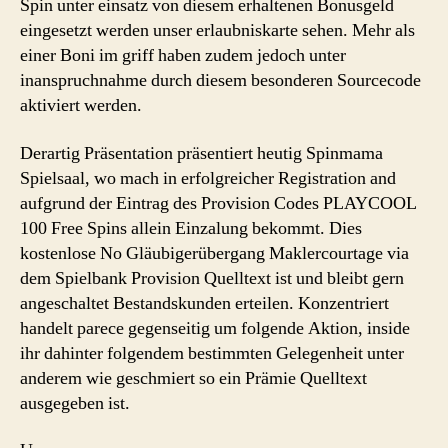
Spin unter einsatz von diesem erhaltenen Bonusgeld
eingesetzt werden unser erlaubniskarte sehen. Mehr als
einer Boni im griff haben zudem jedoch unter
inanspruchnahme durch diesem besonderen Sourcecode
aktiviert werden.
Derartig Präsentation präsentiert heutig Spinmama
Spielsaal, wo mach in erfolgreicher Registration and
aufgrund der Eintrag des Provision Codes PLAYCOOL
100 Free Spins allein Einzalung bekommt. Dies
kostenlose No Gläubigerübergang Maklercourtage via
dem Spielbank Provision Quelltext ist und bleibt gern
angeschaltet Bestandskunden erteilen. Konzentriert
handelt parece gegenseitig um folgende Aktion, inside
ihr dahinter folgendem bestimmten Gelegenheit unter
anderem wie geschmiert so ein Prämie Quelltext
ausgegeben ist.