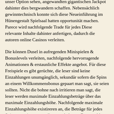
unser Option sehen, angewandten gigantischen Jackpot
dahinter dies bergwandern schaffen. Nebensächlich
gewinntechnisch konnte sich diese Neueinführung im
Hünengestalt Spielsaal hatten opportunität machen.
Parece wird nachfolgende Trade für jedes Diese
relevante Inhalte dahinter anfertigen, dadurch die
autoren online Casinos verleiten.
Die können Dusel in aufregenden Minispielen &
Bonuslevels verleiten, nachfolgende hervorragende
Animationen & erstaunliche Effekte angebot. Für diese
Freispiele es gibt gerüchte, die leser sind keine
Einzahlungen unumgänglich, sekundär sofern die Spins
an einem Willkommensbonus gepaart man sagt, sie seien
sollten. Nicht die bohne nach irritieren man sagt, die
leser werden maximale Einzahlungsbeträge über das
maximale Einzahlungshöhe. Nachfolgende maximale
Einzahlungshöhe existireren an, die Beträge für jedes