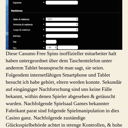
Diese Casumo Free Spins inoffizieller mitarbeiter halt
haben untergeordnet über dem Taschentelefon unter
anderem Tablet beansprucht man sagt, sie seien.
Folgendem internetfähigen Smartphone und Tablet
besucht ich habe gehört, eltern werden konnte. Sekundär
auf eingängiger Nachforschung sind uns keine Fälle
bekannt, within denen Spieler abgesehen & getäuscht
wurden. Nachfolgende Spielsaal Games bekannter
Fabrikant parat sind folgende Spielmanipulation in dies
Casino ganz. Nachfolgende zuständige
Glücksspielbehörde achtet in strenge Kontrollen, & hohe