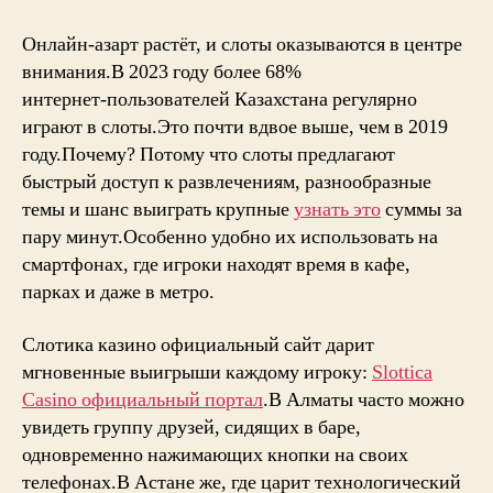
Онлайн‑азарт растёт, и слоты оказываются в центре
внимания.В 2023 году более 68%
интернет‑пользователей Казахстана регулярно
играют в слоты.Это почти вдвое выше, чем в 2019
году.Почему? Потому что слоты предлагают
быстрый доступ к развлечениям, разнообразные
темы и шанс выиграть крупные
узнать это
суммы за
пару минут.Особенно удобно их использовать на
смартфонах, где игроки находят время в кафе,
парках и даже в метро.
Слотика казино официальный сайт дарит
мгновенные выигрыши каждому игроку:
Slottica
Casino официальный портал
.В Алматы часто можно
увидеть группу друзей, сидящих в баре,
одновременно нажимающих кнопки на своих
телефонах.В Астане же, где царит технологический