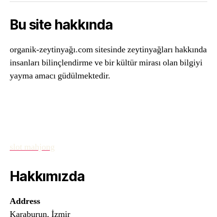
Bu site hakkında
organik-zeytinyağı.com sitesinde zeytinyağları hakkında
insanları bilinçlendirme ve bir kültür mirası olan bilgiyi
yayma amacı güdülmektedir.
slot mahjong
Hakkımızda
Address
Karaburun, İzmir