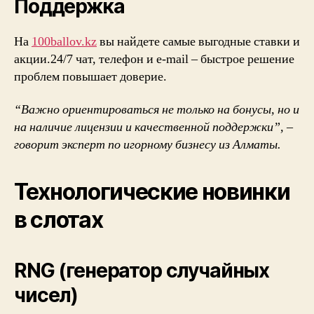
Поддержка
На
100ballov.kz
вы найдете самые выгодные ставки и
акции.24/7 чат, телефон и e‑mail – быстрое решение
проблем повышает доверие.
“Важно ориентироваться не только на бонусы, но и
на наличие лицензии и качественной поддержки”, –
говорит эксперт по игорному бизнесу из Алматы.
Технологические новинки
в слотах
RNG (генератор случайных
чисел)