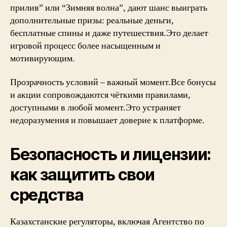
прилив” или “Зимняя волна”, дают шанс выиграть
дополнительные призы: реальные деньги,
бесплатные спины и даже путешествия.Это делает
игровой процесс более насыщенным и
мотивирующим.
Прозрачность условий – важный момент.Все бонусы
и акции сопровождаются чёткими правилами,
доступными в любой момент.Это устраняет
недоразумения и повышает доверие к платформе.
Безопасность и лицензии:
как защитить свои
средства
Казахстанские регуляторы, включая Агентство по