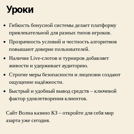
Уроки
Гибкость бонусной системы делает платформу
привлекательной для разных типов игроков.
Прозрачность условий и честность алгоритмов
повышают доверие пользователей.
Наличие Live‑слотов и турниров добавляет
живости и удерживает аудиторию.
Строгие меры безопасности и лицензии создают
ощущение надёжности.
Быстрый и удобный вывод средств – ключевой
фактор удовлетворения клиентов.
Сайт Волна казино КЗ – откройте для себя мир
азарта уже сегодня.