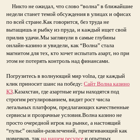
Никто не ожидал, что слово “волна” в ближайшие
недели станет темой обсуждения в улицах и офисах
по всей стране.Как говорится, без труда не
вытащишь и рыбку из пруда, и каждый ищет свой
прилив удачи.Мы заглянули в самые глубины
онлайн‑казино и увидели, как “Волна” стала
магнитом для тех, кто хочет испытать азарт, но при
этом не потерять контроль над финансами.
Погрузитесь в волнующий мир volna, где каждый
клик приносит шанс на победу:
Сайт Волна казино
КЗ
.Казахстан, где азартные игры находятся под
строгим регулированием, видит рост числа
легальных платформ, предлагающих качественные
сервисы и прозрачные условия.Волна казино не
просто очередной игрок на рынке, а настоящий
“пульс” онлайн‑развлечений, притягивающий как
новичков, так
на нашем ресурсе
и опытных