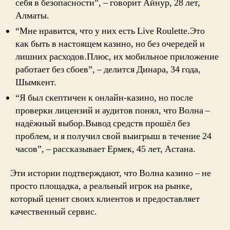
себя в безопасности”, – говорит Айнур, 28 лет,
Алматы.
“Мне нравится, что у них есть Live Roulette.Это
как быть в настоящем казино, но без очередей и
лишних расходов.Плюс, их мобильное приложение
работает без сбоев”, – делится Динара, 34 года,
Шымкент.
“Я был скептичен к онлайн‑казино, но после
проверки лицензий и аудитов понял, что Волна –
надёжный выбор.Вывод средств прошёл без
проблем, и я получил свой выигрыш в течение 24
часов”, – рассказывает Ермек, 45 лет, Астана.
Эти истории подтверждают, что Волна казино – не
просто площадка, а реальный игрок на рынке,
который ценит своих клиентов и предоставляет
качественный сервис.