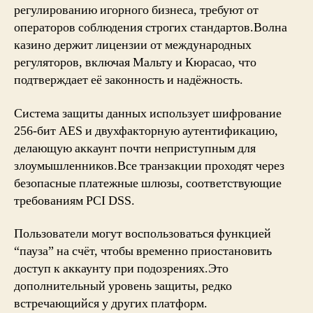
регулированию игорного бизнеса, требуют от
операторов соблюдения строгих стандартов.Волна
казино держит лицензии от международных
регуляторов, включая Мальту и Кюрасао, что
подтверждает её законность и надёжность.
Система защиты данных использует шифрование
256‑бит AES и двухфакторную аутентификацию,
делающую аккаунт почти неприступным для
злоумышленников.Все транзакции проходят через
безопасные платежные шлюзы, соответствующие
требованиям PCI DSS.
Пользователи могут воспользоваться функцией
“пауза” на счёт, чтобы временно приостановить
доступ к аккаунту при подозрениях.Это
дополнительный уровень защиты, редко
встречающийся у других платформ.