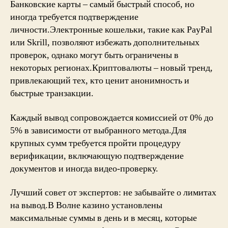
Банковские карты – самый быстрый способ, но
иногда требуется подтверждение
личности.Электронные кошельки, такие как PayPal
или Skrill, позволяют избежать дополнительных
проверок, однако могут быть ограничены в
некоторых регионах.Криптовалюты – новый тренд,
привлекающий тех, кто ценит анонимность и
быстрые транзакции.
Каждый вывод сопровождается комиссией от 0% до
5% в зависимости от выбранного метода.Для
крупных сумм требуется пройти процедуру
верификации, включающую подтверждение
документов и иногда видео‑проверку.
Лучший совет от экспертов: не забывайте о лимитах
на вывод.В Волне казино установлены
максимальные суммы в день и в месяц, которые