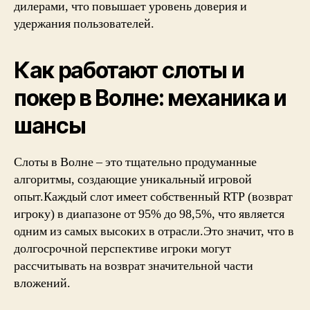
дилерами, что повышает уровень доверия и
удержания пользователей.
Как работают слоты и
покер в Волне: механика и
шансы
Слоты в Волне – это тщательно продуманные
алгоритмы, создающие уникальный игровой
опыт.Каждый слот имеет собственный RTP (возврат
игроку) в диапазоне от 95% до 98,5%, что является
одним из самых высоких в отрасли.Это значит, что в
долгосрочной перспективе игроки могут
рассчитывать на возврат значительной части
вложений.