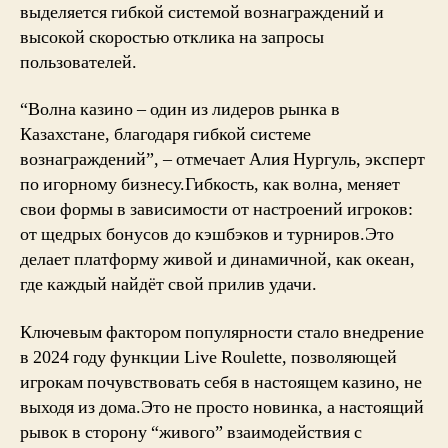
выделяется гибкой системой вознаграждений и
высокой скоростью отклика на запросы
пользователей.
“Волна казино – один из лидеров рынка в
Казахстане, благодаря гибкой системе
вознаграждений”, – отмечает Алия Нургуль, эксперт
по игорному бизнесу.Гибкость, как волна, меняет
свои формы в зависимости от настроений игроков:
от щедрых бонусов до кэшбэков и турниров.Это
делает платформу живой и динамичной, как океан,
где каждый найдёт свой прилив удачи.
Ключевым фактором популярности стало внедрение
в 2024 году функции Live Roulette, позволяющей
игрокам почувствовать себя в настоящем казино, не
выходя из дома.Это не просто новинка, а настоящий
рывок в сторону “живого” взаимодействия с