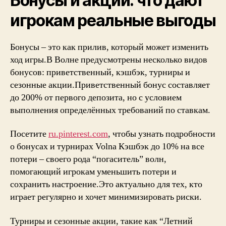
Бонусы и акции: что дают
игрокам реальные выгоды
Бонусы – это как прилив, который может изменить
ход игры.В Волне предусмотрены несколько видов
бонусов: приветственный, кэшбэк, турниры и
сезонные акции.Приветственный бонус составляет
до 200% от первого депозита, но с условием
выполнения определённых требований по ставкам.
Посетите
ru.pinterest.com
, чтобы узнать подробности
о бонусах и турнирах Volna Кэшбэк до 10% на все
потери – своего рода “погаситель” волн,
помогающий игрокам уменьшить потери и
сохранить настроение.Это актуально для тех, кто
играет регулярно и хочет минимизировать риски.
Турниры и сезонные акции, такие как “Летний