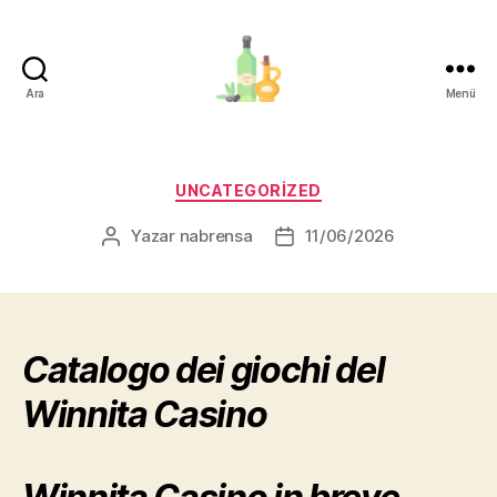
Ara
Menü
organik-
zeytinyagi.com
Kategoriler
UNCATEGORIZED
Yazar
nabrensa
11/06/2026
Yazının
Yazı
yazarı
tarihi
Catalogo dei giochi del
Winnita Casino