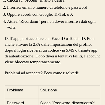
Clicca su “Accedi” in alto a destra
Inserisci email o numero di telefono e password
Oppure accedi con Google, TikTok o X
Attiva “Ricordami” per non dover inserire i dati ogni
volta
Dall’app puoi accedere con Face ID o Touch ID. Puoi
anche attivare la 2FA dalle impostazioni del profilo:
dopo il login riceverai un codice via SMS o tramite app
di autenticazione. Dopo diversi tentativi falliti, l’account
viene bloccato temporaneamente.
Problemi ad accedere? Ecco come risolverli:
Problema
Soluzione
Password
Clicca “Password dimenticata?”