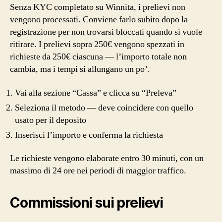
Senza KYC completato su Winnita, i prelievi non
vengono processati. Conviene farlo subito dopo la
registrazione per non trovarsi bloccati quando si vuole
ritirare. I prelievi sopra 250€ vengono spezzati in
richieste da 250€ ciascuna — l’importo totale non
cambia, ma i tempi si allungano un po’.
Vai alla sezione “Cassa” e clicca su “Preleva”
Seleziona il metodo — deve coincidere con quello
usato per il deposito
Inserisci l’importo e conferma la richiesta
Le richieste vengono elaborate entro 30 minuti, con un
massimo di 24 ore nei periodi di maggior traffico.
Commissioni sui prelievi