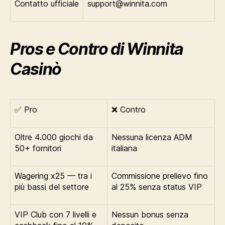
Contatto ufficiale
support@winnita.com
Pros e Contro di Winnita
Casinò
✅ Pro
❌ Contro
Oltre 4.000 giochi da
Nessuna licenza ADM
50+ fornitori
italiana
Wagering x25 — tra i
Commissione prelievo fino
più bassi del settore
al 25% senza status VIP
VIP Club con 7 livelli e
Nessun bonus senza