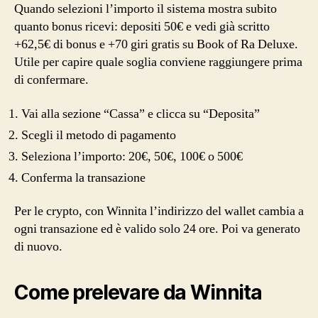
Quando selezioni l’importo il sistema mostra subito
quanto bonus ricevi: depositi 50€ e vedi già scritto
+62,5€ di bonus e +70 giri gratis su Book of Ra Deluxe.
Utile per capire quale soglia conviene raggiungere prima
di confermare.
Vai alla sezione “Cassa” e clicca su “Deposita”
Scegli il metodo di pagamento
Seleziona l’importo: 20€, 50€, 100€ o 500€
Conferma la transazione
Per le crypto, con Winnita l’indirizzo del wallet cambia a
ogni transazione ed è valido solo 24 ore. Poi va generato
di nuovo.
Come prelevare da Winnita