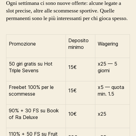
Ogni settimana ci sono nuove offerte: alcune legate a
slot precise, altre alle scommesse sportive. Quelle
permanenti sono le più interessanti per chi gioca spesso.
Deposito
Promozione
Wagering
minimo
50 giri gratis su Hot
x25 — 5
15€
Triple Sevens
giorni
Freebet 100% per le
x5 — quota
15€
scommesse
min. 1.5
90% + 30 FS su Book
10€
x25
of Ra Deluxe
110% + 50 FS su Fruit