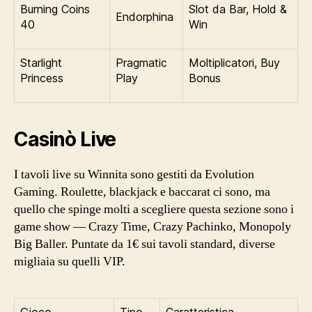
Burning Coins
Slot da Bar, Hold &
Endorphina
40
Win
Starlight
Pragmatic
Moltiplicatori, Buy
Princess
Play
Bonus
Casinò Live
I tavoli live su Winnita sono gestiti da Evolution
Gaming. Roulette, blackjack e baccarat ci sono, ma
quello che spinge molti a scegliere questa sezione sono i
game show — Crazy Time, Crazy Pachinko, Monopoly
Big Baller. Puntate da 1€ sui tavoli standard, diverse
migliaia su quelli VIP.
Gioco
Tipo
Caratteristica