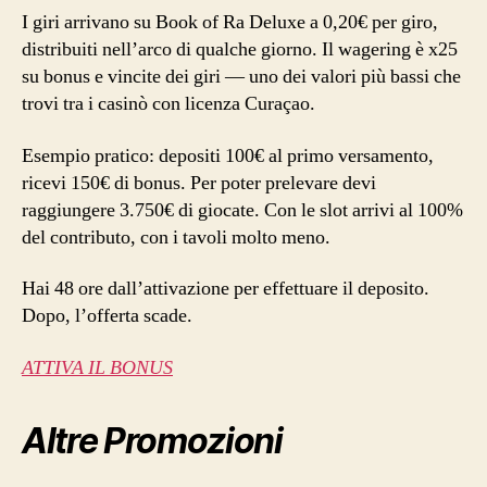
I giri arrivano su Book of Ra Deluxe a 0,20€ per giro,
distribuiti nell’arco di qualche giorno. Il wagering è x25
su bonus e vincite dei giri — uno dei valori più bassi che
trovi tra i casinò con licenza Curaçao.
Esempio pratico: depositi 100€ al primo versamento,
ricevi 150€ di bonus. Per poter prelevare devi
raggiungere 3.750€ di giocate. Con le slot arrivi al 100%
del contributo, con i tavoli molto meno.
Hai 48 ore dall’attivazione per effettuare il deposito.
Dopo, l’offerta scade.
ATTIVA IL BONUS
Altre Promozioni