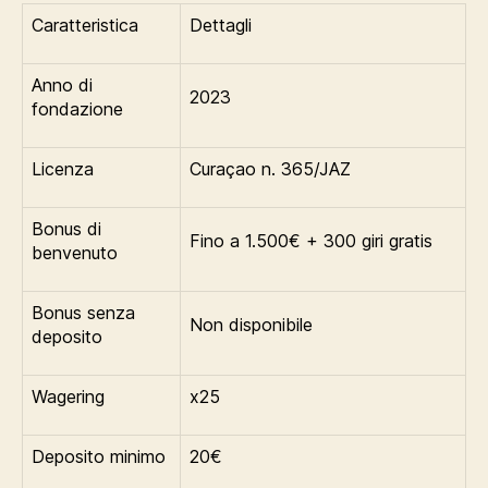
Caratteristica
Dettagli
Anno di
2023
fondazione
Licenza
Curaçao n. 365/JAZ
Bonus di
Fino a 1.500€ + 300 giri gratis
benvenuto
Bonus senza
Non disponibile
deposito
Wagering
x25
Deposito minimo
20€