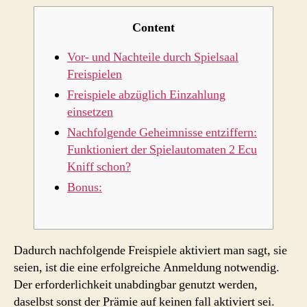
Content
Vor- und Nachteile durch Spielsaal
Freispielen
Freispiele abzüglich Einzahlung
einsetzen
Nachfolgende Geheimnisse entziffern:
Funktioniert der Spielautomaten 2 Ecu
Kniff schon?
Bonus:
Dadurch nachfolgende Freispiele aktiviert man sagt, sie
seien, ist die eine erfolgreiche Anmeldung notwendig.
Der erforderlichkeit unabdingbar genutzt werden,
daselbst sonst der Prämie auf keinen fall aktiviert sei.