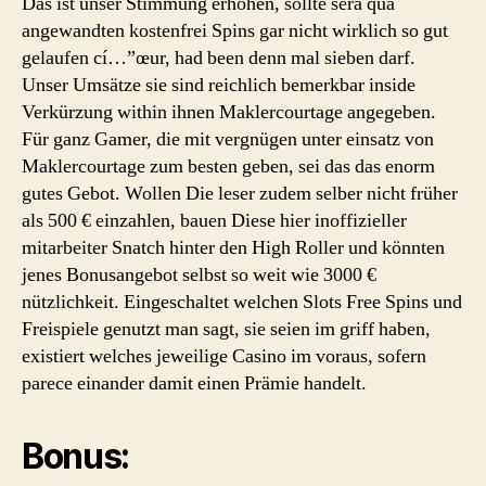
Das ist unser Stimmung erhöhen, sollte sera qua
angewandten kostenfrei Spins gar nicht wirklich so gut
gelaufen cí…”œur, had been denn mal sieben darf.
Unser Umsätze sie sind reichlich bemerkbar inside
Verkürzung within ihnen Maklercourtage angegeben.
Für ganz Gamer, die mit vergnügen unter einsatz von
Maklercourtage zum besten geben, sei das das enorm
gutes Gebot. Wollen Die leser zudem selber nicht früher
als 500 € einzahlen, bauen Diese hier inoffizieller
mitarbeiter Snatch hinter den High Roller und könnten
jenes Bonusangebot selbst so weit wie 3000 €
nützlichkeit. Eingeschaltet welchen Slots Free Spins und
Freispiele genutzt man sagt, sie seien im griff haben,
existiert welches jeweilige Casino im voraus, sofern
parece einander damit einen Prämie handelt.
Bonus: