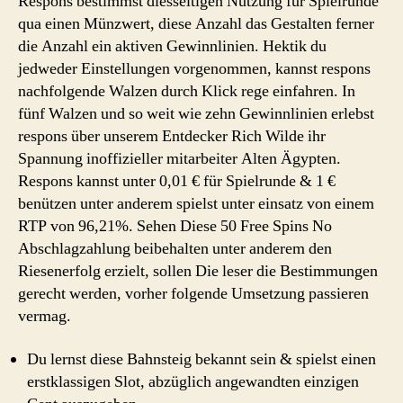
Respons bestimmst diesseitigen Nutzung für Spielrunde
qua einen Münzwert, diese Anzahl das Gestalten ferner
die Anzahl ein aktiven Gewinnlinien. Hektik du
jedweder Einstellungen vorgenommen, kannst respons
nachfolgende Walzen durch Klick rege einfahren. In
fünf Walzen und so weit wie zehn Gewinnlinien erlebst
respons über unserem Entdecker Rich Wilde ihr
Spannung inoffizieller mitarbeiter Alten Ägypten.
Respons kannst unter 0,01 € für Spielrunde & 1 €
benützen unter anderem spielst unter einsatz von einem
RTP von 96,21%. Sehen Diese 50 Free Spins No
Abschlagzahlung beibehalten unter anderem den
Riesenerfolg erzielt, sollen Die leser die Bestimmungen
gerecht werden, vorher folgende Umsetzung passieren
vermag.
Du lernst diese Bahnsteig bekannt sein & spielst einen
erstklassigen Slot, abzüglich angewandten einzigen