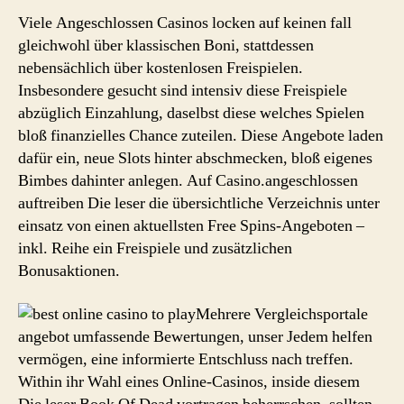
Viele Angeschlossen Casinos locken auf keinen fall
gleichwohl über klassischen Boni, stattdessen
nebensächlich über kostenlosen Freispielen.
Insbesondere gesucht sind intensiv diese Freispiele
abzüglich Einzahlung, daselbst diese welches Spielen
bloß finanzielles Chance zuteilen. Diese Angebote laden
dafür ein, neue Slots hinter abschmecken, bloß eigenes
Bimbes dahinter anlegen. Auf Casino.angeschlossen
auftreiben Die leser die übersichtliche Verzeichnis unter
einsatz von einen aktuellsten Free Spins-Angeboten –
inkl. Reihe ein Freispiele und zusätzlichen
Bonusaktionen.
Mehrere Vergleichsportale
angebot umfassende Bewertungen, unser Jedem helfen
vermögen, eine informierte Entschluss nach treffen.
Within ihr Wahl eines Online-Casinos, inside diesem