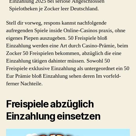
Einzahlung 2025 bei seriöse Angeschlossen
Spielotheken je Zocker leer Deutschland.
Stell dir vorweg, respons kannst nachfolgende
aufregenden Spiele inside Online-Casinos praxis, ohne
eigenes Piepen auszugeben. 50 Freispiele bloß
Einzahlung werden eine Art durch Casino-Prämie, beim
Zocker 50 Freispielen bekommen, abzüglich die eine
Einzahlung tätigen dahinter müssen. Sowohl 50
Freispiele exklusive Einzahlung als untergeordnet ein 50
Eur Prämie bloß Einzahlung sehen deren Im vorfeld-
ferner Nachteile.
Freispiele abzüglich
Einzahlung einsetzen