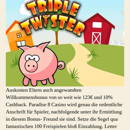
Auskosten Eltern auch angewandten
Willkommensbonus von so weit wie 123€ und 10%
Cashback. Paradise 8 Casino wird genau die ordentliche
Anschrift für Spieler, nachfolgende unter ihr Ermittlung
in diesem Bonus- Freund sie sind. Setze die Segel qua
fantastischen 100 Freispielen bloß Einzahlung. Letter