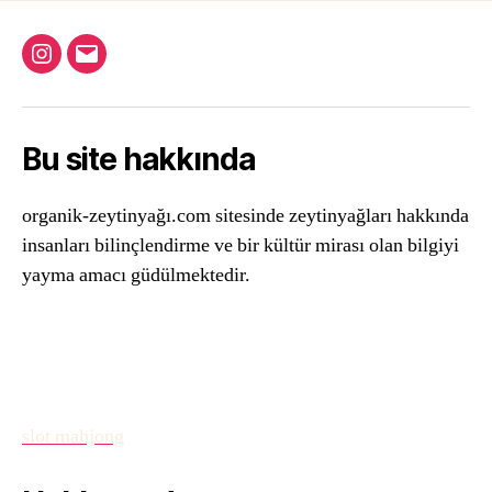
Instagram
Email
Bu site hakkında
organik-zeytinyağı.com sitesinde zeytinyağları hakkında
insanları bilinçlendirme ve bir kültür mirası olan bilgiyi
yayma amacı güdülmektedir.
slot mahjong