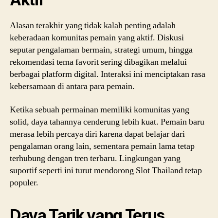
Alasan terakhir yang tidak kalah penting adalah
keberadaan komunitas pemain yang aktif. Diskusi
seputar pengalaman bermain, strategi umum, hingga
rekomendasi tema favorit sering dibagikan melalui
berbagai platform digital. Interaksi ini menciptakan rasa
kebersamaan di antara para pemain.
Ketika sebuah permainan memiliki komunitas yang
solid, daya tahannya cenderung lebih kuat. Pemain baru
merasa lebih percaya diri karena dapat belajar dari
pengalaman orang lain, sementara pemain lama tetap
terhubung dengan tren terbaru. Lingkungan yang
suportif seperti ini turut mendorong Slot Thailand tetap
populer.
Daya Tarik yang Terus