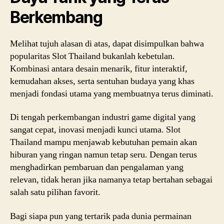
Berkembang
Melihat tujuh alasan di atas, dapat disimpulkan bahwa
popularitas Slot Thailand bukanlah kebetulan.
Kombinasi antara desain menarik, fitur interaktif,
kemudahan akses, serta sentuhan budaya yang khas
menjadi fondasi utama yang membuatnya terus diminati.
Di tengah perkembangan industri game digital yang
sangat cepat, inovasi menjadi kunci utama. Slot
Thailand mampu menjawab kebutuhan pemain akan
hiburan yang ringan namun tetap seru. Dengan terus
menghadirkan pembaruan dan pengalaman yang
relevan, tidak heran jika namanya tetap bertahan sebagai
salah satu pilihan favorit.
Bagi siapa pun yang tertarik pada dunia permainan