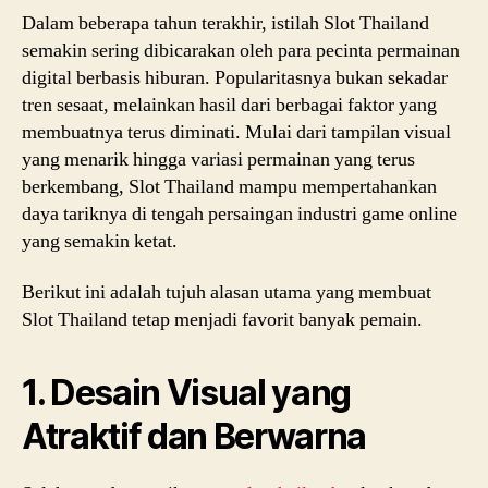
Tet
Dalam beberapa tahun terakhir, istilah Slot Thailand
Men
semakin sering dibicarakan oleh para pecinta permainan
Fav
digital berbasis hiburan. Popularitasnya bukan sekadar
tren sesaat, melainkan hasil dari berbagai faktor yang
membuatnya terus diminati. Mulai dari tampilan visual
yang menarik hingga variasi permainan yang terus
berkembang, Slot Thailand mampu mempertahankan
daya tariknya di tengah persaingan industri game online
yang semakin ketat.
Berikut ini adalah tujuh alasan utama yang membuat
Slot Thailand tetap menjadi favorit banyak pemain.
1. Desain Visual yang
Atraktif dan Berwarna