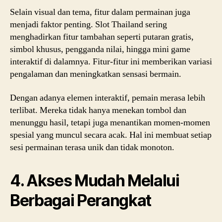
Selain visual dan tema, fitur dalam permainan juga
menjadi faktor penting. Slot Thailand sering
menghadirkan fitur tambahan seperti putaran gratis,
simbol khusus, pengganda nilai, hingga mini game
interaktif di dalamnya. Fitur-fitur ini memberikan variasi
pengalaman dan meningkatkan sensasi bermain.
Dengan adanya elemen interaktif, pemain merasa lebih
terlibat. Mereka tidak hanya menekan tombol dan
menunggu hasil, tetapi juga menantikan momen-momen
spesial yang muncul secara acak. Hal ini membuat setiap
sesi permainan terasa unik dan tidak monoton.
4. Akses Mudah Melalui
Berbagai Perangkat