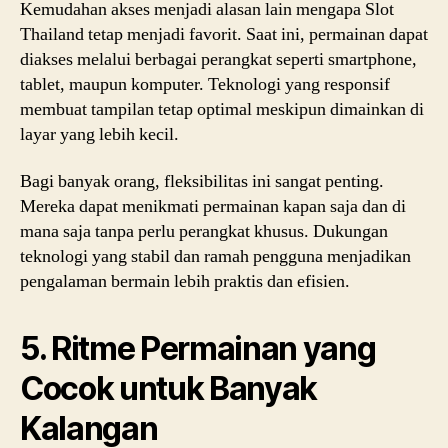
Kemudahan akses menjadi alasan lain mengapa Slot
Thailand tetap menjadi favorit. Saat ini, permainan dapat
diakses melalui berbagai perangkat seperti smartphone,
tablet, maupun komputer. Teknologi yang responsif
membuat tampilan tetap optimal meskipun dimainkan di
layar yang lebih kecil.
Bagi banyak orang, fleksibilitas ini sangat penting.
Mereka dapat menikmati permainan kapan saja dan di
mana saja tanpa perlu perangkat khusus. Dukungan
teknologi yang stabil dan ramah pengguna menjadikan
pengalaman bermain lebih praktis dan efisien.
5. Ritme Permainan yang
Cocok untuk Banyak
Kalangan