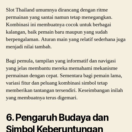
Slot Thailand umumnya dirancang dengan ritme
permainan yang santai namun tetap menegangkan.
Kombinasi ini membuatnya cocok untuk berbagai
kalangan, baik pemain baru maupun yang sudah
berpengalaman. Aturan main yang relatif sederhana juga
menjadi nilai tambah.
Bagi pemula, tampilan yang informatif dan navigasi
yang jelas membantu mereka memahami mekanisme
permainan dengan cepat. Sementara bagi pemain lama,
variasi fitur dan peluang kombinasi simbol tetap
memberikan tantangan tersendiri. Keseimbangan inilah
yang membuatnya terus digemari.
6. Pengaruh Budaya dan
Simbol Keberuntungan