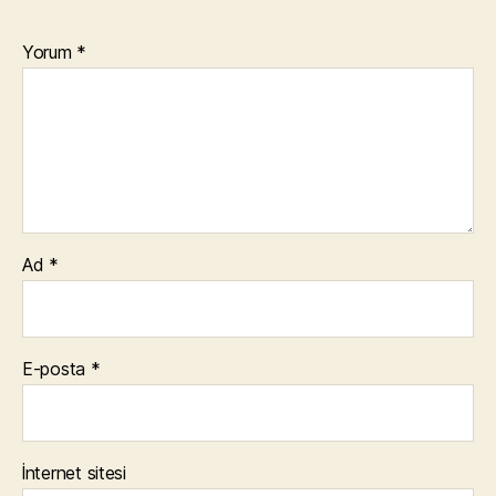
Yorum
*
Ad
*
E-posta
*
İnternet sitesi