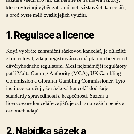
sázkaře všech úrovní. Zaměříme se na hlavní faktory,
které ovlivňují výběr zahraničních sázkových kanceláří,
a proč byste měli zvážit jejich využití.
1. Regulace a licence
Když vybíráte zahraniční sázkovou kancelář, je důležité
zkontrolovat, zda je registrována a má platnou licenci od
důvěryhodného regulátora. Mezi nejznámější regulátory
patří Malta Gaming Authority (MGA), UK Gambling
Commission a Gibraltar Gambling Commissioner. Tyto
instituce zaručují, že sázková kancelář dodržuje
standardy spravedlnosti a bezpečnosti. Sázení u
licencované kanceláře zajišťuje ochranu vašich peněz a
osobních údajů.
2. Nabídka sázek a