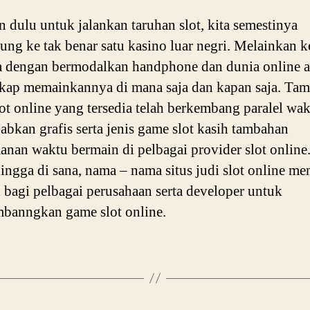
 dulu untuk jalankan taruhan slot, kita semestinya
ung ke tak benar satu kasino luar negri. Melainkan ke
 dengan bermodalkan handphone dan dunia online 
akap memainkannya di mana saja dan kapan saja. Tam
ot online yang tersedia telah berkembang paralel wa
bkan grafis serta jenis game slot kasih tambahan
nan waktu bermain di pelbagai provider slot online
ingga di sana, nama – nama situs judi slot online me
i bagi pelbagai perusahaan serta developer untuk
banngkan game slot online.