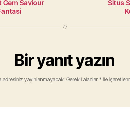
t Gem Saviour
Situs 
Fantasi
K
Bir yanıt yazın
 adresiniz yayınlanmayacak.
Gerekli alanlar
*
ile işaretlen