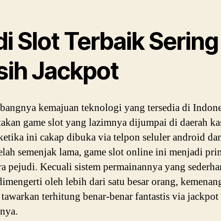
i Slot Terbaik Sering
sih Jackpot
angnya kemajuan teknologi yang tersedia di Indone
akan game slot yang lazimnya dijumpai di daerah ka
 ketika ini cakap dibuka via telpon seluler android da
elah semenjak lama, game slot online ini menjadi pr
ra pejudi. Kecuali sistem permainannya yang sederha
dimengerti oleh lebih dari satu besar orang, kemenan
 tawarkan terhitung benar-benar fantastis via jackpot 
rnya.