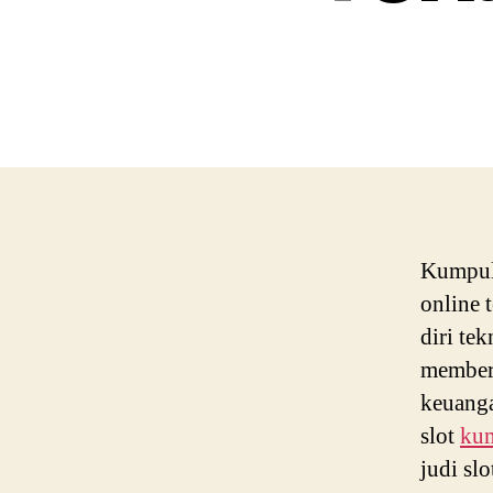
Kumpula
online 
diri te
membern
keuanga
slot
kum
judi slo