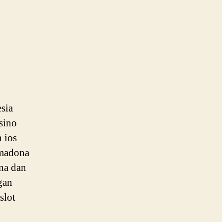
sia
sino
n ios
imadona
na dan
gan
slot