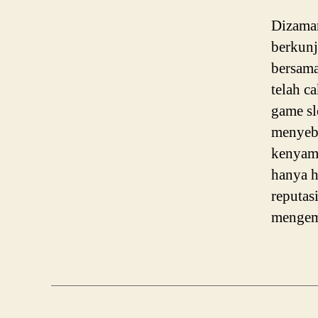
Dizaman
berkunj
bersama
telah c
game sl
menyeba
kenyama
hanya h
reputas
mengem