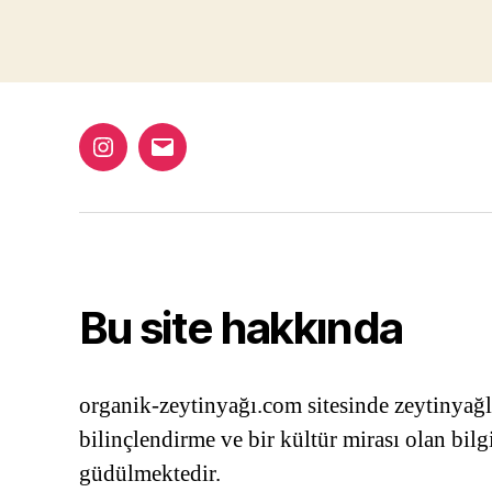
Instagram
Email
Bu site hakkında
organik-zeytinyağı.com sitesinde zeytinyağl
bilinçlendirme ve bir kültür mirası olan bil
güdülmektedir.