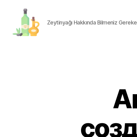
Zeytinyağı Hakkında Bilmeniz Gereke
organik-
zeytinyagi.com
А
созд