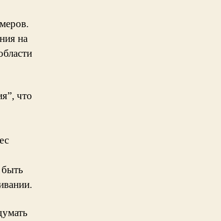
меров.
ния на
области
я”, что
ес
 быть
ивании.
думать