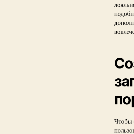
лояльн
подобн
дополн
вовлеч
Со
за
по
Чтобы 
пользо