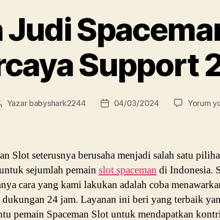
 Judi Spaceman
rcaya Support 
Yazar
babyshark2244
04/03/2024
Yorum y
Yazının
Yazı
yazarı
tarihi
n Slot seterusnya berusaha menjadi salah satu pilih
 untuk sejumlah pemain
slot spaceman
di Indonesia. 
anya cara yang kami lakukan adalah coba menawarka
 dukungan 24 jam. Layanan ini beri yang terbaik yan
tu pemain Spaceman Slot untuk mendapatkan kontr