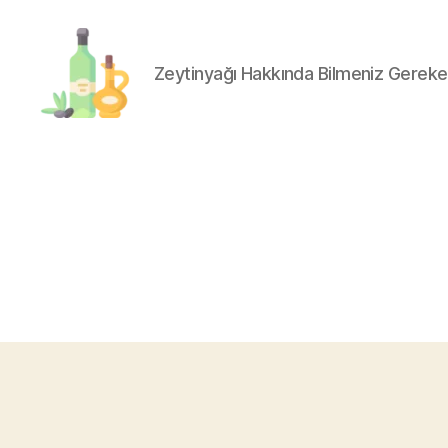
Zeytinyağı Hakkında Bilmeniz Gereke
organik-
zeytinyagi.com