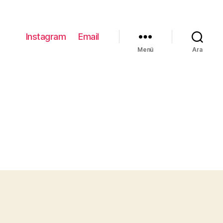
Instagram
Email
Menü
Ara