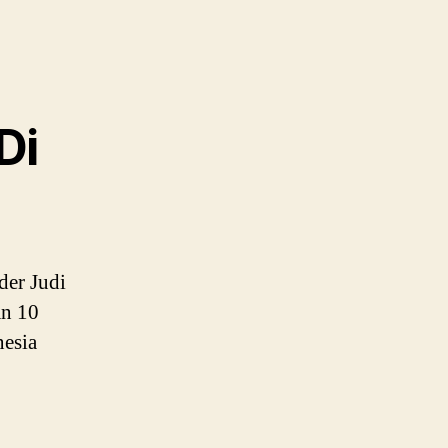
Di
der Judi
an 10
nesia