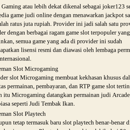
 Gaming atau lebih dekat dikenal sebagai joker123 s
edia game judi online dengan menawarkan jackpot s
lah ratus juta rupiah. Provider ini jadi salah satu pro
er dengan berbagai ragam game slot terpopuler yang
nkan, semua game yang ada di provider ini sudah
patkan lisensi resmi dan diawasi oleh lembaga per
internasional.
eman Slot Microgaming
ider slot Microgaming membuat kekhasan khusus da
tas permainan, pembayaran, dan RTP game slot tertin
n itu Microgaming datangkan permainan judi Arcad
biasa seperti Judi Tembak Ikan.
eman Slot Playtech
pun tetap termasuk baru slot playtech benar-benar di