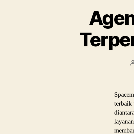
Agen
Terpe
Spacema
terbaik
diantar
layanan
memban