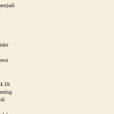
menjadi
ider
ensi
ik Di
aming
 di