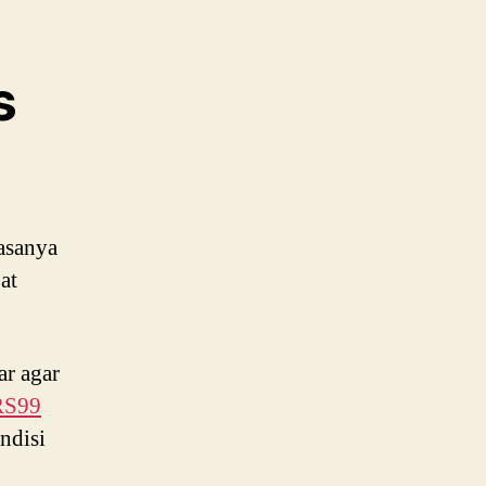
s
iasanya
pat
ar agar
RS99
ndisi