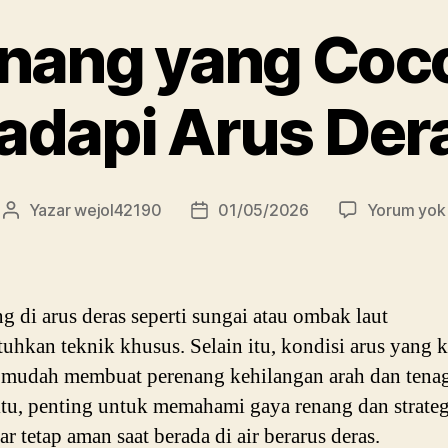
nang yang Coc
dapi Arus Deras
Yazar
wejol42190
01/05/2026
Yorum yok
Yazının
Yazı
yazarı
tarihi
g di arus deras seperti sungai atau ombak laut
hkan teknik khusus. Selain itu, kondisi arus yang k
mudah membuat perenang kehilangan arah dan tenag
itu, penting untuk memahami gaya renang dan strate
ar tetap aman saat berada di air berarus deras.