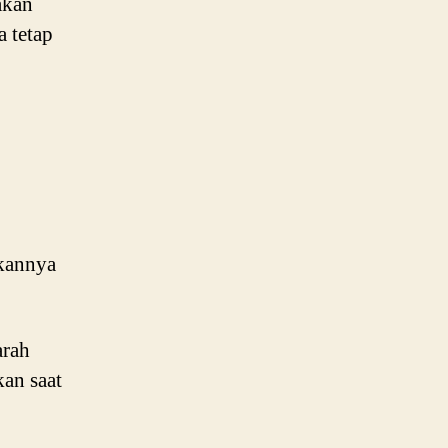
akan
a tetap
akannya
arah
kan saat