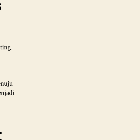
s
ting.
enuju
enjadi
t