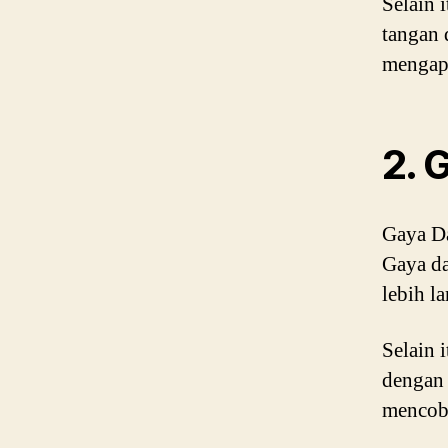
Selain 
tangan 
mengapu
2. 
Gaya Da
Gaya da
lebih l
Selain 
dengan 
mencoba