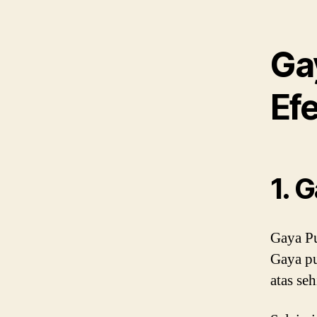
Ga
Efe
1. 
Gaya P
Gaya pu
atas se