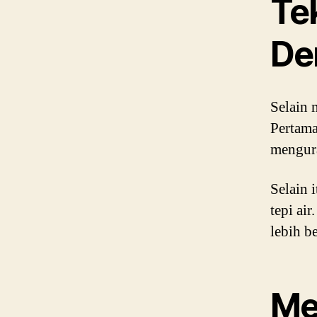
Te
De
Selain 
Pertama
mengura
Selain 
tepi ai
lebih be
Me