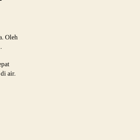
a. Oleh
.
epat
i air.