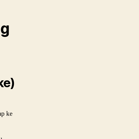
ng
ke)
ap ke