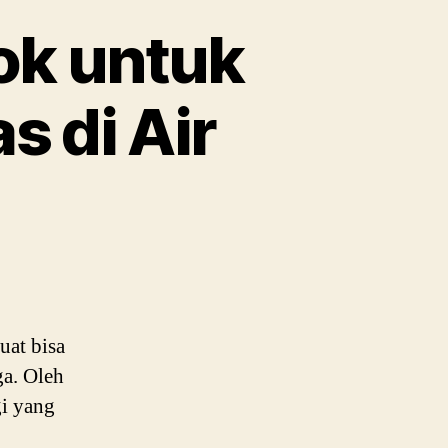
ok untuk
 di Air
Gaya
Renang
yang
Cocok
untuk
Menghadapi
uat bisa
Arus
a. Oleh
Deras
di
gi yang
Air