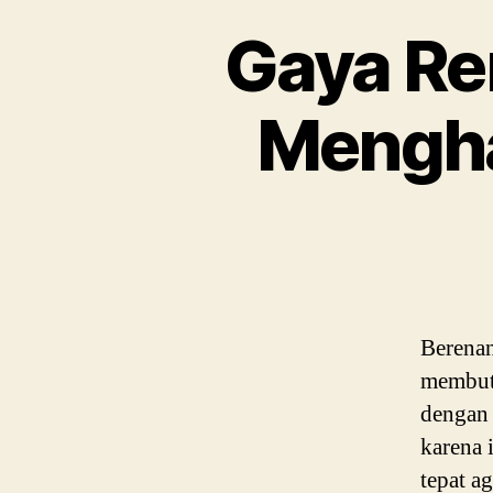
Gaya Re
Mengha
Berenan
membutu
dengan 
karena 
tepat ag