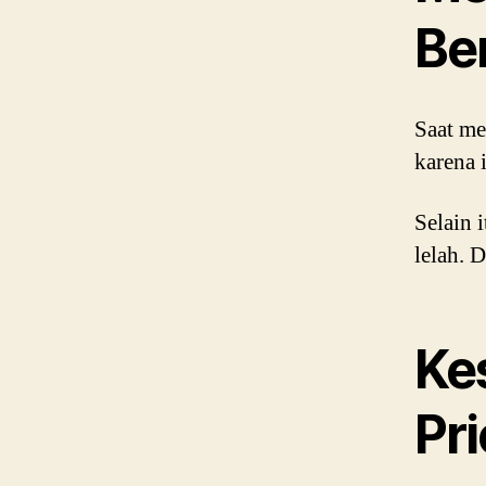
Be
Saat me
karena 
Selain i
lelah. 
Ke
Pr