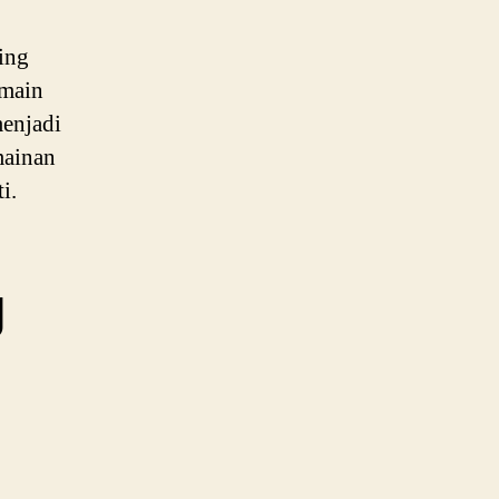
ing
emain
enjadi
mainan
i.
g