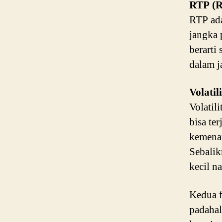
RTP (R
RTP ada
jangka 
berarti
dalam j
Volatil
Volatil
bisa te
kemenan
Sebalik
kecil n
Kedua f
padahal