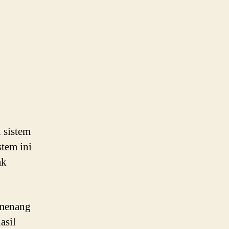
 sistem
tem ini
ak
 menang
asil