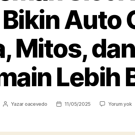
 Bikin Auto 
, Mitos, da
main Lebih B
B
Yazar
oacevedo
11/05/2025
Yorum yok
Yazının
Yazı
T
yazarı
tarihi
S
S
H