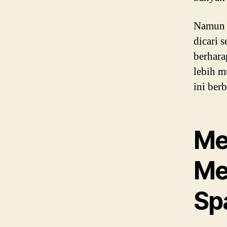
Namun d
dicari 
berhara
lebih m
ini berb
Me
Me
Sp