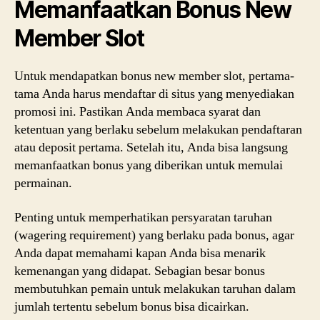
Memanfaatkan Bonus New
Member Slot
Untuk mendapatkan bonus new member slot, pertama-
tama Anda harus mendaftar di situs yang menyediakan
promosi ini. Pastikan Anda membaca syarat dan
ketentuan yang berlaku sebelum melakukan pendaftaran
atau deposit pertama. Setelah itu, Anda bisa langsung
memanfaatkan bonus yang diberikan untuk memulai
permainan.
Penting untuk memperhatikan persyaratan taruhan
(wagering requirement) yang berlaku pada bonus, agar
Anda dapat memahami kapan Anda bisa menarik
kemenangan yang didapat. Sebagian besar bonus
membutuhkan pemain untuk melakukan taruhan dalam
jumlah tertentu sebelum bonus bisa dicairkan.