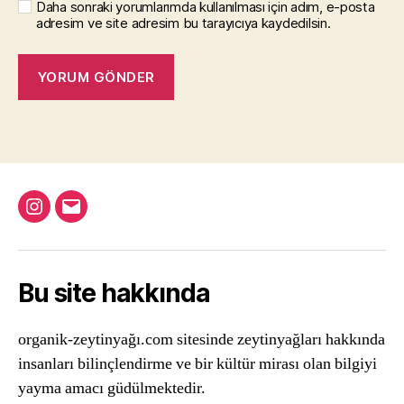
Daha sonraki yorumlarımda kullanılması için adım, e-posta
adresim ve site adresim bu tarayıcıya kaydedilsin.
Instagram
Email
Bu site hakkında
organik-zeytinyağı.com sitesinde zeytinyağları hakkında
insanları bilinçlendirme ve bir kültür mirası olan bilgiyi
yayma amacı güdülmektedir.