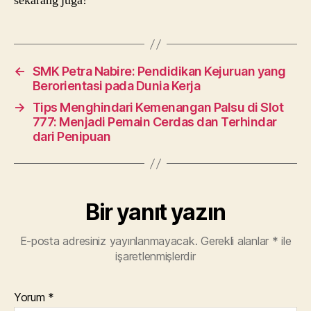
sekarang juga!
←
SMK Petra Nabire: Pendidikan Kejuruan yang
Berorientasi pada Dunia Kerja
→
Tips Menghindari Kemenangan Palsu di Slot
777: Menjadi Pemain Cerdas dan Terhindar
dari Penipuan
Bir yanıt yazın
E-posta adresiniz yayınlanmayacak.
Gerekli alanlar
*
ile
işaretlenmişlerdir
Yorum
*