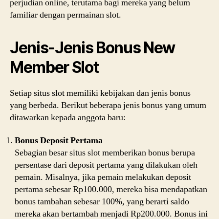
perjudian online, terutama bagi mereka yang belum
familiar dengan permainan slot.
Jenis-Jenis Bonus New
Member Slot
Setiap situs slot memiliki kebijakan dan jenis bonus
yang berbeda. Berikut beberapa jenis bonus yang umum
ditawarkan kepada anggota baru:
Bonus Deposit Pertama
Sebagian besar situs slot memberikan bonus berupa
persentase dari deposit pertama yang dilakukan oleh
pemain. Misalnya, jika pemain melakukan deposit
pertama sebesar Rp100.000, mereka bisa mendapatkan
bonus tambahan sebesar 100%, yang berarti saldo
mereka akan bertambah menjadi Rp200.000. Bonus ini