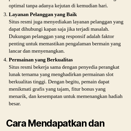
optimal tanpa adanya kejutan di kemudian hari.
Layanan Pelanggan yang Baik
Situs resmi juga menyediakan layanan pelanggan yang
dapat dihubungi kapan saja jika terjadi masalah.
Dukungan pelanggan yang responsif adalah faktor
penting untuk memastikan pengalaman bermain yang
lancar dan menyenangkan.
Permainan yang Berkualitas
Situs resmi bekerja sama dengan penyedia perangkat
lunak ternama yang menghadirkan permainan slot
berkualitas tinggi. Dengan begitu, pemain dapat
menikmati grafis yang tajam, fitur bonus yang
menarik, dan kesempatan untuk memenangkan hadiah
besar.
Cara Mendapatkan dan