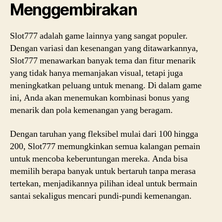
Menggembirakan
Slot777 adalah game lainnya yang sangat populer.
Dengan variasi dan kesenangan yang ditawarkannya,
Slot777 menawarkan banyak tema dan fitur menarik
yang tidak hanya memanjakan visual, tetapi juga
meningkatkan peluang untuk menang. Di dalam game
ini, Anda akan menemukan kombinasi bonus yang
menarik dan pola kemenangan yang beragam.
Dengan taruhan yang fleksibel mulai dari 100 hingga
200, Slot777 memungkinkan semua kalangan pemain
untuk mencoba keberuntungan mereka. Anda bisa
memilih berapa banyak untuk bertaruh tanpa merasa
tertekan, menjadikannya pilihan ideal untuk bermain
santai sekaligus mencari pundi-pundi kemenangan.