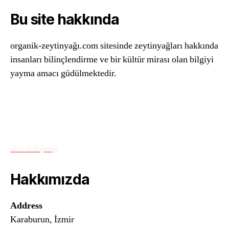
Bu site hakkında
organik-zeytinyağı.com sitesinde zeytinyağları hakkında
insanları bilinçlendirme ve bir kültür mirası olan bilgiyi
yayma amacı güdülmektedir.
slot mahjong
Hakkımızda
Address
Karaburun, İzmir