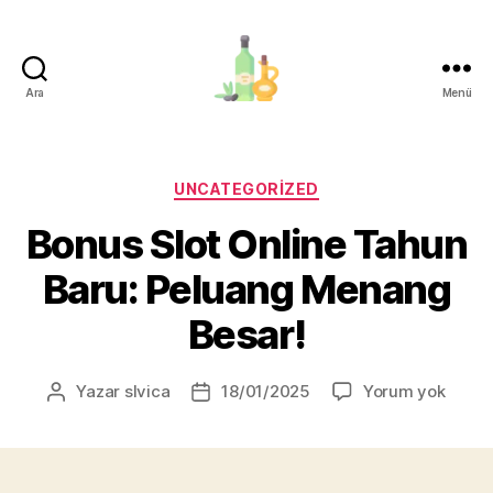
Ara
Menü
organik-
zeytinyagi.com
Kategoriler
UNCATEGORIZED
Bonus Slot Online Tahun
Baru: Peluang Menang
Besar!
Bonus
Yazar
slvica
18/01/2025
Yorum yok
Yazının
Yazı
Slot
yazarı
tarihi
Onlin
Tahun
Baru: