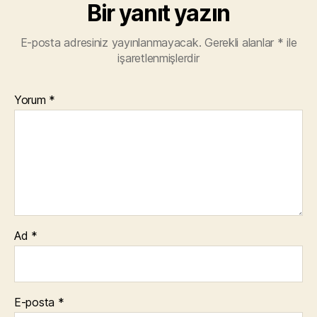
Bir yanıt yazın
E-posta adresiniz yayınlanmayacak.
Gerekli alanlar
*
ile
işaretlenmişlerdir
Yorum
*
Ad
*
E-posta
*