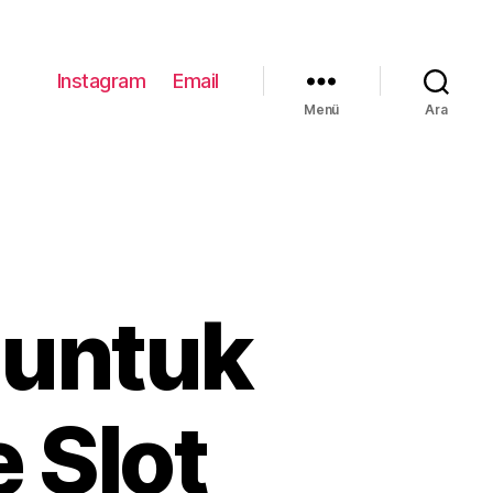
Instagram
Email
Menü
Ara
 untuk
 Slot