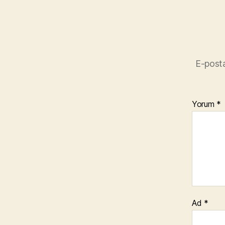
E-posta
Yorum
*
Ad
*