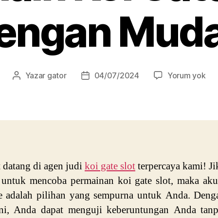
engan Mud
Car
Yazar
gator
04/07/2024
Yorum yok
Yazının
Yazı
Daf
yazarı
tarihi
Ak
unt
Ber
Koi
Ga
Slo
 datang di agen judi
koi gate slot
terpercaya kami! J
de
k untuk mencoba permainan koi gate slot, maka a
Mu
te adalah pilihan yang sempurna untuk Anda. Deng
ni, Anda dapat menguji keberuntungan Anda tanp