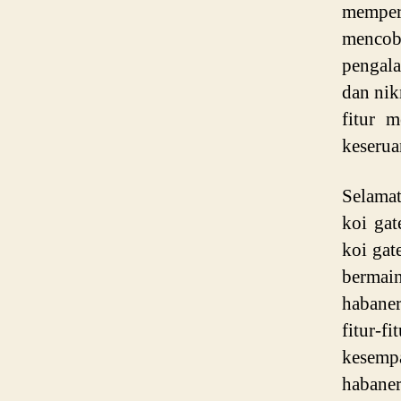
memper
mencob
pengala
dan nik
fitur 
keserua
Selamat
koi gat
koi ga
bermain
habaner
fitur-
kesempa
habaner