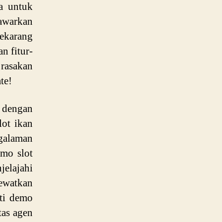
a untuk
awarkan
sekarang
n fitur-
rasakan
te!
a dengan
lot ikan
galaman
emo slot
jelajahi
ewatkan
ati demo
tas agen