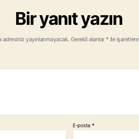
Bir yanıt yazın
 adresiniz yayınlanmayacak.
Gerekli alanlar
*
ile işaretlen
E-posta
*