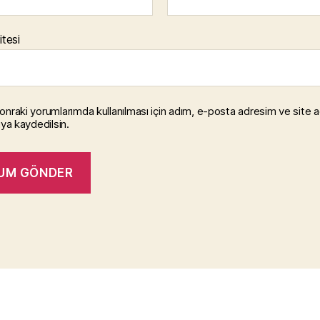
itesi
onraki yorumlarımda kullanılması için adım, e-posta adresim ve site 
ıya kaydedilsin.