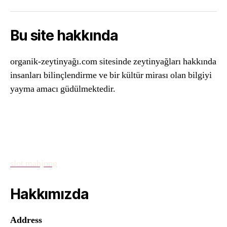
Bu site hakkında
organik-zeytinyağı.com sitesinde zeytinyağları hakkında
insanları bilinçlendirme ve bir kültür mirası olan bilgiyi
yayma amacı güdülmektedir.
slot mahjong
Hakkımızda
Address