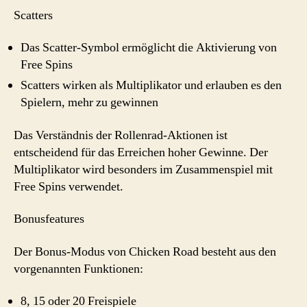
Scatters
Das Scatter-Symbol ermöglicht die Aktivierung von
Free Spins
Scatters wirken als Multiplikator und erlauben es den
Spielern, mehr zu gewinnen
Das Verständnis der Rollenrad-Aktionen ist
entscheidend für das Erreichen hoher Gewinne. Der
Multiplikator wird besonders im Zusammenspiel mit
Free Spins verwendet.
Bonusfeatures
Der Bonus-Modus von Chicken Road besteht aus den
vorgenannten Funktionen:
8, 15 oder 20 Freispiele