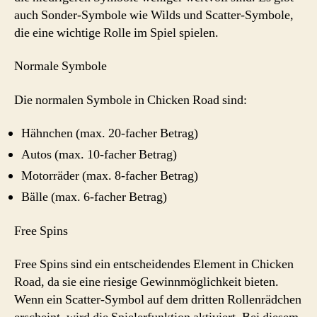
auch Sonder-Symbole wie Wilds und Scatter-Symbole,
die eine wichtige Rolle im Spiel spielen.
Normale Symbole
Die normalen Symbole in Chicken Road sind:
Hähnchen (max. 20-facher Betrag)
Autos (max. 10-facher Betrag)
Motorräder (max. 8-facher Betrag)
Bälle (max. 6-facher Betrag)
Free Spins
Free Spins sind ein entscheidendes Element in Chicken
Road, da sie eine riesige Gewinnmöglichkeit bieten.
Wenn ein Scatter-Symbol auf dem dritten Rollenrädchen