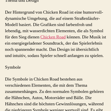
Thema und Design
Der Hintergrund von Chicken Road ist eine humorvoll-
dynamische Umgebung, die auf einem Straßenläufer-
Modell basiert. Die Grafiken sind farbenfroh und
lebendig, mit wasserdichten Elementen, die als Symbol
für den Sieg dienen
Chicken Road
können. Die Musik ist
ein energiegeladener Soundtrack, der das Spielerlebnis
noch spannender macht. Das Design ist übersichtlich
und intuitiv, sodass Spieler schnell anfangen zu spielen.
Symbole
Die Symbole in Chicken Road bestehen aus
verschiedenen Elementen, die mit dem Thema
zusammenhängen. Zu den normalen Symbolen gehören
die Hähnchen, Autos, Motorräder und Bälle. Die
Hähnchen sind die höchsten Gewinnlösungen, während
die niedrigeren Symbole weniger wertvoll sind. Es gibt