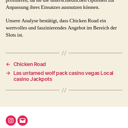
profitieren, da sie die unterschiedlichen Optionen zur
Anpassung ihres Einsatzes ausnutzen können.
Unsere Analyse bestätigt, dass Chicken Road ein
wertvolles und faszinierendes Angebot im Bereich der
Slots ist.
←
Chicken Road
→
Las untamed wolf pack casino vegas Local
casino Jackpots
Instagram
Email