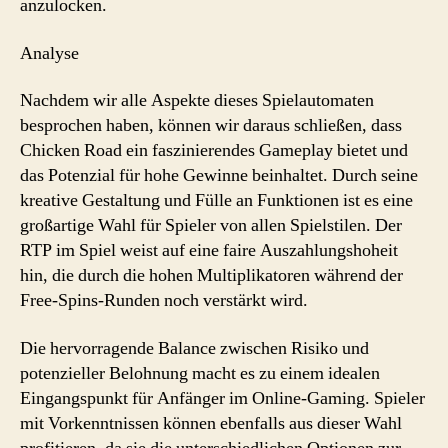
anzulocken.
Analyse
Nachdem wir alle Aspekte dieses Spielautomaten
besprochen haben, können wir daraus schließen, dass
Chicken Road ein faszinierendes Gameplay bietet und
das Potenzial für hohe Gewinne beinhaltet. Durch seine
kreative Gestaltung und Fülle an Funktionen ist es eine
großartige Wahl für Spieler von allen Spielstilen. Der
RTP im Spiel weist auf eine faire Auszahlungshoheit
hin, die durch die hohen Multiplikatoren während der
Free-Spins-Runden noch verstärkt wird.
Die hervorragende Balance zwischen Risiko und
potenzieller Belohnung macht es zu einem idealen
Eingangspunkt für Anfänger im Online-Gaming. Spieler
mit Vorkenntnissen können ebenfalls aus dieser Wahl