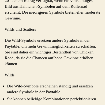
20-fachem Betrag verfügbar, wenn ein vollständiges
Bild aus Hähnchen-Symbolen auf dem Rollenrad
erscheint. Die niedrigeren Symbole bieten eher moderate
Gewinne.
Wilds und Scatters
Die Wild-Symbole ersetzen andere Symbole in der
Paytable, um mehr Gewinnmöglichkeiten zu schaffen.
Sie sind daher ein wichtiger Bestandteil von Chicken
Road, da sie die Chancen auf hohe Gewinne erhöhen
können.
Wilds
Die Wild-Symbole erscheinen ständig und ersetzen
andere Symbole in der Paytable.
Sie können beliebige Kombinationen perfektionieren.