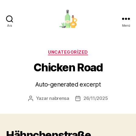
Ara
Menü
organik-
zeytinyagi.com
Kategoriler
UNCATEGORIZED
Chicken Road
Auto-generated excerpt
Yazar
nabrensa
26/11/2025
Yazının
Yazı
yazarı
tarihi
Hähnchenstraße