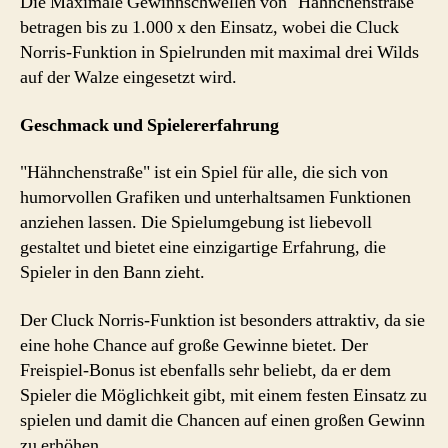
Die Maximale Gewinnschwellen von "Hähnchenstraße"
betragen bis zu 1.000 x den Einsatz, wobei die Cluck
Norris-Funktion in Spielrunden mit maximal drei Wilds
auf der Walze eingesetzt wird.
Geschmack und Spielererfahrung
"Hähnchenstraße" ist ein Spiel für alle, die sich von
humorvollen Grafiken und unterhaltsamen Funktionen
anziehen lassen. Die Spielumgebung ist liebevoll
gestaltet und bietet eine einzigartige Erfahrung, die
Spieler in den Bann zieht.
Der Cluck Norris-Funktion ist besonders attraktiv, da sie
eine hohe Chance auf große Gewinne bietet. Der
Freispiel-Bonus ist ebenfalls sehr beliebt, da er dem
Spieler die Möglichkeit gibt, mit einem festen Einsatz zu
spielen und damit die Chancen auf einen großen Gewinn
zu erhöhen.