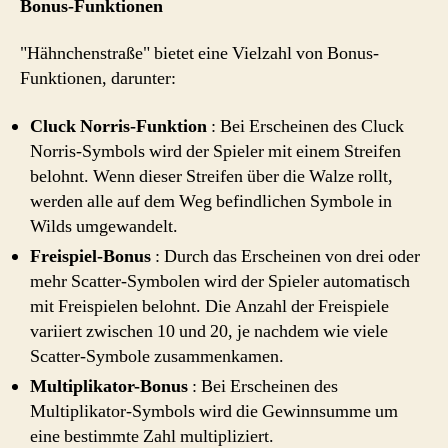
Bonus-Funktionen
"Hähnchenstraße" bietet eine Vielzahl von Bonus-
Funktionen, darunter:
Cluck Norris-Funktion
: Bei Erscheinen des Cluck
Norris-Symbols wird der Spieler mit einem Streifen
belohnt. Wenn dieser Streifen über die Walze rollt,
werden alle auf dem Weg befindlichen Symbole in
Wilds umgewandelt.
Freispiel-Bonus
: Durch das Erscheinen von drei oder
mehr Scatter-Symbolen wird der Spieler automatisch
mit Freispielen belohnt. Die Anzahl der Freispiele
variiert zwischen 10 und 20, je nachdem wie viele
Scatter-Symbole zusammenkamen.
Multiplikator-Bonus
: Bei Erscheinen des
Multiplikator-Symbols wird die Gewinnsumme um
eine bestimmte Zahl multipliziert.