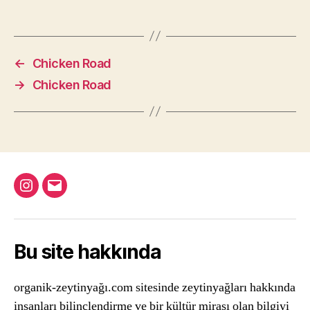
←
Chicken Road
→
Chicken Road
Instagram
Email
Bu site hakkında
organik-zeytinyağı.com sitesinde zeytinyağları hakkında
insanları bilinçlendirme ve bir kültür mirası olan bilgiyi