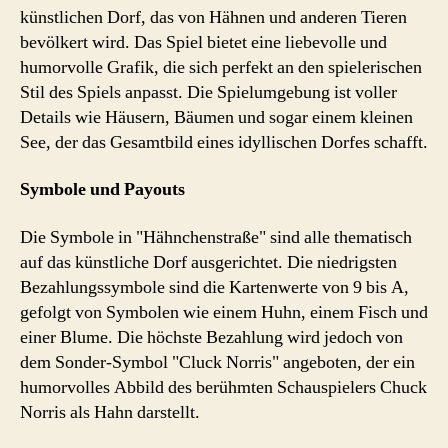
künstlichen Dorf, das von Hähnen und anderen Tieren
bevölkert wird. Das Spiel bietet eine liebevolle und
humorvolle Grafik, die sich perfekt an den spielerischen
Stil des Spiels anpasst. Die Spielumgebung ist voller
Details wie Häusern, Bäumen und sogar einem kleinen
See, der das Gesamtbild eines idyllischen Dorfes schafft.
Symbole und Payouts
Die Symbole in "Hähnchenstraße" sind alle thematisch
auf das künstliche Dorf ausgerichtet. Die niedrigsten
Bezahlungssymbole sind die Kartenwerte von 9 bis A,
gefolgt von Symbolen wie einem Huhn, einem Fisch und
einer Blume. Die höchste Bezahlung wird jedoch von
dem Sonder-Symbol "Cluck Norris" angeboten, der ein
humorvolles Abbild des berühmten Schauspielers Chuck
Norris als Hahn darstellt.