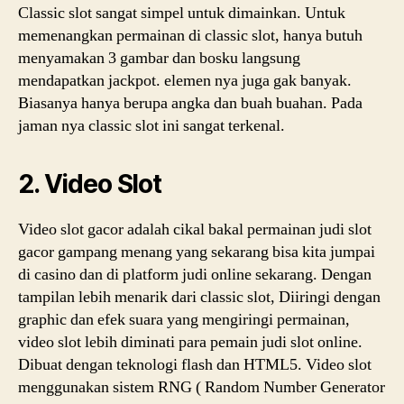
Classic slot sangat simpel untuk dimainkan. Untuk
memenangkan permainan di classic slot, hanya butuh
menyamakan 3 gambar dan bosku langsung
mendapatkan jackpot. elemen nya juga gak banyak.
Biasanya hanya berupa angka dan buah buahan. Pada
jaman nya classic slot ini sangat terkenal.
2. Video Slot
Video slot gacor adalah cikal bakal permainan judi slot
gacor gampang menang yang sekarang bisa kita jumpai
di casino dan di platform judi online sekarang. Dengan
tampilan lebih menarik dari classic slot, Diiringi dengan
graphic dan efek suara yang mengiringi permainan,
video slot lebih diminati para pemain judi slot online.
Dibuat dengan teknologi flash dan HTML5. Video slot
menggunakan sistem RNG ( Random Number Generator