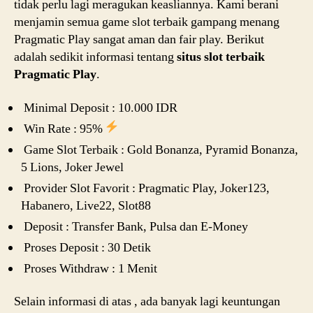
tidak perlu lagi meragukan keasliannya. Kami berani
menjamin semua game slot terbaik gampang menang
Pragmatic Play sangat aman dan fair play. Berikut
adalah sedikit informasi tentang
situs slot terbaik
Pragmatic Play
.
Minimal Deposit : 10.000 IDR
Win Rate : 95%
Game Slot Terbaik : Gold Bonanza, Pyramid Bonanza,
5 Lions, Joker Jewel
Provider Slot Favorit : Pragmatic Play, Joker123,
Habanero, Live22, Slot88
Deposit : Transfer Bank, Pulsa dan E-Money
Proses Deposit : 30 Detik
Proses Withdraw : 1 Menit
Selain informasi di atas , ada banyak lagi keuntungan