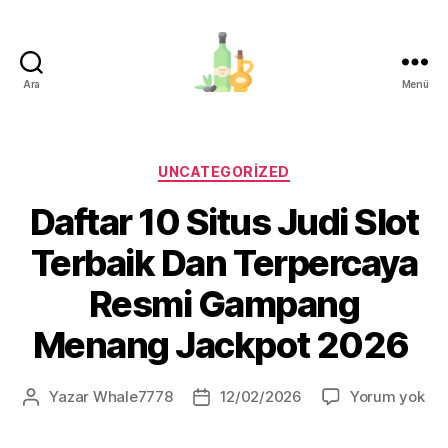
Ara
Menü
organik-
zeytinyagi.com
Kategoriler
UNCATEGORIZED
Daftar 10 Situs Judi Slot
Terbaik Dan Terpercaya
Resmi Gampang
Menang Jackpot 2026
Daf
Yazar
Whale7778
12/02/2026
Yorum yok
Yazının
Yazı
10
yazarı
tarihi
Sit