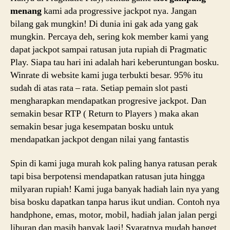
menang
kami ada progressive jackpot nya. Jangan
bilang gak mungkin! Di dunia ini gak ada yang gak
mungkin. Percaya deh, sering kok member kami yang
dapat jackpot sampai ratusan juta rupiah di Pragmatic
Play. Siapa tau hari ini adalah hari keberuntungan bosku.
Winrate di website kami juga terbukti besar. 95% itu
sudah di atas rata – rata. Setiap pemain slot pasti
mengharapkan mendapatkan progresive jackpot. Dan
semakin besar RTP ( Return to Players ) maka akan
semakin besar juga kesempatan bosku untuk
mendapatkan jackpot dengan nilai yang fantastis
Spin di kami juga murah kok paling hanya ratusan perak
tapi bisa berpotensi mendapatkan ratusan juta hingga
milyaran rupiah! Kami juga banyak hadiah lain nya yang
bisa bosku dapatkan tanpa harus ikut undian. Contoh nya
handphone, emas, motor, mobil, hadiah jalan jalan pergi
liburan dan masih banyak lagi! Syaratnya mudah banget