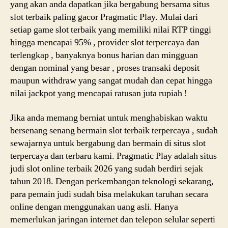
yang akan anda dapatkan jika bergabung bersama situs
slot terbaik paling gacor Pragmatic Play. Mulai dari
setiap game slot terbaik yang memiliki nilai RTP tinggi
hingga mencapai 95% , provider slot terpercaya dan
terlengkap , banyaknya bonus harian dan mingguan
dengan nominal yang besar , proses transaki deposit
maupun withdraw yang sangat mudah dan cepat hingga
nilai jackpot yang mencapai ratusan juta rupiah !
Jika anda memang berniat untuk menghabiskan waktu
bersenang senang bermain slot terbaik terpercaya , sudah
sewajarnya untuk bergabung dan bermain di situs slot
terpercaya dan terbaru kami. Pragmatic Play adalah situs
judi slot online terbaik 2026 yang sudah berdiri sejak
tahun 2018. Dengan perkembangan teknologi sekarang,
para pemain judi sudah bisa melakukan taruhan secara
online dengan menggunakan uang asli. Hanya
memerlukan jaringan internet dan telepon selular seperti