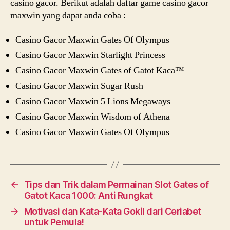
casino gacor. Berikut adalah daftar game casino gacor
maxwin yang dapat anda coba :
Casino Gacor Maxwin Gates Of Olympus
Casino Gacor Maxwin Starlight Princess
Casino Gacor Maxwin Gates of Gatot Kaca™
Casino Gacor Maxwin Sugar Rush
Casino Gacor Maxwin 5 Lions Megaways
Casino Gacor Maxwin Wisdom of Athena
Casino Gacor Maxwin Gates Of Olympus
←
Tips dan Trik dalam Permainan Slot Gates of
Gatot Kaca 1000: Anti Rungkat
→
Motivasi dan Kata-Kata Gokil dari Ceriabet
untuk Pemula!