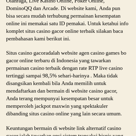
Olahraga, Live Kasino Online, Poker Online,
DominoQQ dan Arcade. Di website kami, Anda pun
bisa secara mudah terhubung permainan kesempatan
online ini memakai satu ID pemakai. Untuk ketahui info
komplet situs casino gacor online terbaik silakan baca
pembahasan kami berikut ini.
Situs casino gacoradalah website agen casino games bo
gacor online terbaru di Indonesia yang tawarkan
permainan casino terbaik dengan rate RTP live casino
tertinggi sampai 98,5% sehari-harinya . Maka tidak
disangsikan kembali bila Anda memilih untuk
mendaftarkan dan bermain di website casino gacor,
Anda terang mempunyai kesempatan besar untuk
memperoleh jackpot maxwin yang spektakuler
dibanding situs casino online yang lain secara umum.
Keuntungan bermain di website link alternatif casino
gacor ialah tawarkan opsi sistem transaksi bisnis yang