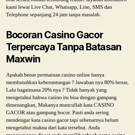
kami lewat Live Chat, Whatsapp, Line, SMS dan
Telephone sepanjang 24 jam tanpa masalah.
Bocoran Casino Gacor
Terpercaya Tanpa Batasan
Maxwin
Apakah benar permainan casino online hanya
membutuhkan keberuntungan ? Jawaban nya 80% benar,
Lalu bagaimana 20% nya ? Tidak banyak yang
mengetahui bahwa casino itu bisa dengan gampang
dimenangkan, Makanya muncullah kata CASINO
GACOR atau gampang bocor. Pasti anda sering
mendengar kata casino gacor tapi sebenarnya belum
mengetahui makna dari kata tersebut. Anda