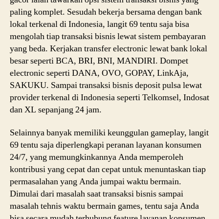
paling komplet. Sesudah bekerja bersama dengan bank
lokal terkenal di Indonesia, langit 69 tentu saja bisa
mengolah tiap transaksi bisnis lewat sistem pembayaran
yang beda. Kerjakan transfer electronic lewat bank lokal
besar seperti BCA, BRI, BNI, MANDIRI. Dompet
electronic seperti DANA, OVO, GOPAY, LinkAja,
SAKUKU. Sampai transaksi bisnis deposit pulsa lewat
provider terkenal di Indonesia seperti Telkomsel, Indosat
dan XL sepanjang 24 jam.
Selainnya banyak memiliki keunggulan gameplay, langit
69 tentu saja diperlengkapi peranan layanan konsumen
24/7, yang memungkinkannya Anda memperoleh
kontribusi yang cepat dan cepat untuk menuntaskan tiap
permasalahan yang Anda jumpai waktu bermain.
Dimulai dari masalah saat transaksi bisnis sampai
masalah tehnis waktu bermain games, tentu saja Anda
bisa secara mudah terhubung feature layanan konsumen