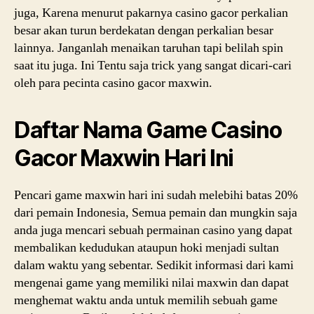
juga, Karena menurut pakarnya casino gacor perkalian
besar akan turun berdekatan dengan perkalian besar
lainnya. Janganlah menaikan taruhan tapi belilah spin
saat itu juga. Ini Tentu saja trick yang sangat dicari-cari
oleh para pecinta casino gacor maxwin.
Daftar Nama Game Casino
Gacor Maxwin Hari Ini
Pencari game maxwin hari ini sudah melebihi batas 20%
dari pemain Indonesia, Semua pemain dan mungkin saja
anda juga mencari sebuah permainan casino yang dapat
membalikan kedudukan ataupun hoki menjadi sultan
dalam waktu yang sebentar. Sedikit informasi dari kami
mengenai game yang memiliki nilai maxwin dan dapat
menghemat waktu anda untuk memilih sebuah game