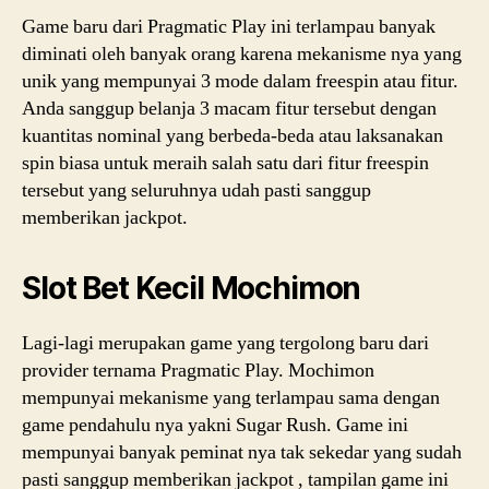
Game baru dari Pragmatic Play ini terlampau banyak
diminati oleh banyak orang karena mekanisme nya yang
unik yang mempunyai 3 mode dalam freespin atau fitur.
Anda sanggup belanja 3 macam fitur tersebut dengan
kuantitas nominal yang berbeda-beda atau laksanakan
spin biasa untuk meraih salah satu dari fitur freespin
tersebut yang seluruhnya udah pasti sanggup
memberikan jackpot.
Slot Bet Kecil Mochimon
Lagi-lagi merupakan game yang tergolong baru dari
provider ternama Pragmatic Play. Mochimon
mempunyai mekanisme yang terlampau sama dengan
game pendahulu nya yakni Sugar Rush. Game ini
mempunyai banyak peminat nya tak sekedar yang sudah
pasti sanggup memberikan jackpot , tampilan game ini