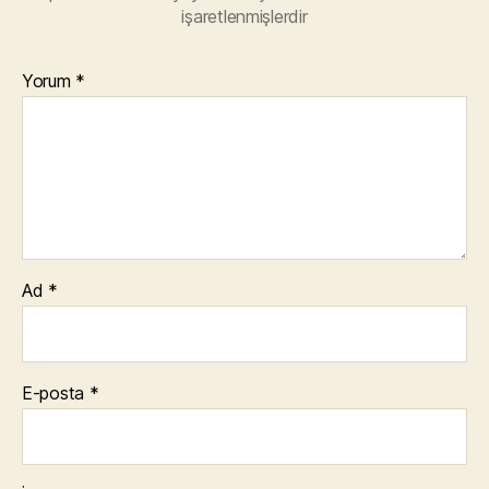
işaretlenmişlerdir
Yorum
*
Ad
*
E-posta
*