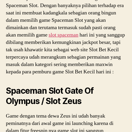
Spaceman Slot. Dengan banyaknya pilihan terhadap era
saat ini membuat kadangkala sebagian orang bingun
dalam memilih game Spaceman Slot yang akan
dimainkan dan terutama termasuk sudah pasti orang
akan memilih game
slot spaceman
hari ini yang sanggup
dibilang memberikan kemungkinan jackpot besar, tapi
tak usah khawatir kita sebagai web site Slot Bet Kecil
terpercaya udah merangkum sebagian permainan yang
masuk dalam kategori sering memberikan maxwin
kepada para pemburu game Slot Bet Kecil hari ini :
Spaceman Slot Gate Of
Olympus / Slot Zeus
Game dengan tema dewa Zeus ini udah banyak
peminatnya dari awal game ini launching karena di
dalam fitur freespin nya game slot ini sanggup