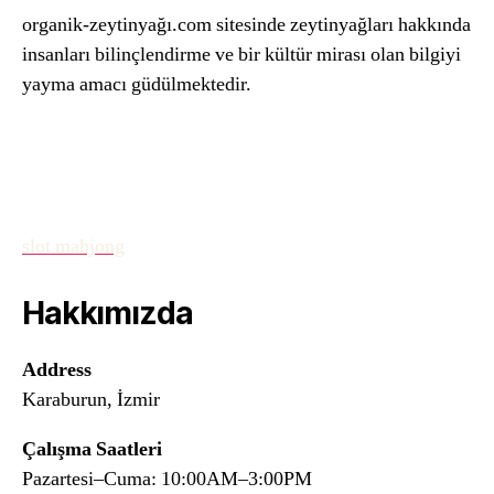
organik-zeytinyağı.com sitesinde zeytinyağları hakkında
insanları bilinçlendirme ve bir kültür mirası olan bilgiyi
yayma amacı güdülmektedir.
slot mahjong
Hakkımızda
Address
Karaburun, İzmir
Çalışma Saatleri
Pazartesi–Cuma: 10:00AM–3:00PM