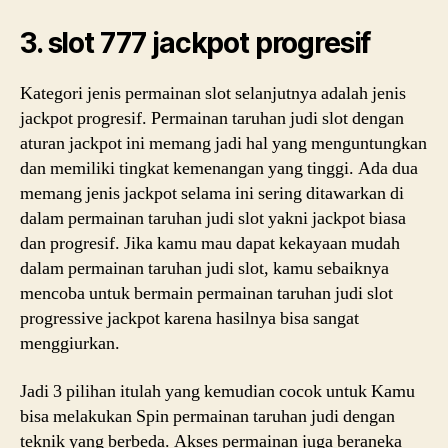
3. slot 777 jackpot progresif
Kategori jenis permainan slot selanjutnya adalah jenis
jackpot progresif. Permainan taruhan judi slot dengan
aturan jackpot ini memang jadi hal yang menguntungkan
dan memiliki tingkat kemenangan yang tinggi. Ada dua
memang jenis jackpot selama ini sering ditawarkan di
dalam permainan taruhan judi slot yakni jackpot biasa
dan progresif. Jika kamu mau dapat kekayaan mudah
dalam permainan taruhan judi slot, kamu sebaiknya
mencoba untuk bermain permainan taruhan judi slot
progressive jackpot karena hasilnya bisa sangat
menggiurkan.
Jadi 3 pilihan itulah yang kemudian cocok untuk Kamu
bisa melakukan Spin permainan taruhan judi dengan
teknik yang berbeda. Akses permainan juga beraneka