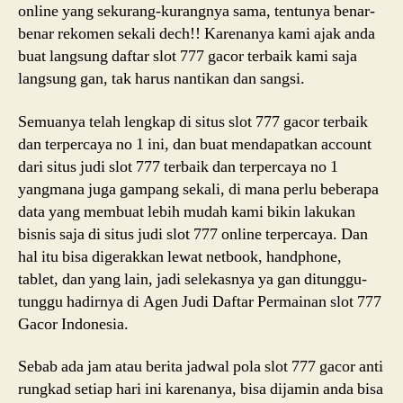
online yang sekurang-kurangnya sama, tentunya benar-
benar rekomen sekali dech!! Karenanya kami ajak anda
buat langsung daftar slot 777 gacor terbaik kami saja
langsung gan, tak harus nantikan dan sangsi.
Semuanya telah lengkap di situs slot 777 gacor terbaik
dan terpercaya no 1 ini, dan buat mendapatkan account
dari situs judi slot 777 terbaik dan terpercaya no 1
yangmana juga gampang sekali, di mana perlu beberapa
data yang membuat lebih mudah kami bikin lakukan
bisnis saja di situs judi slot 777 online terpercaya. Dan
hal itu bisa digerakkan lewat netbook, handphone,
tablet, dan yang lain, jadi selekasnya ya gan ditunggu-
tunggu hadirnya di Agen Judi Daftar Permainan slot 777
Gacor Indonesia.
Sebab ada jam atau berita jadwal pola slot 777 gacor anti
rungkad setiap hari ini karenanya, bisa dijamin anda bisa