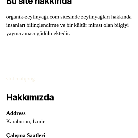
Bu site hakkında
organik-zeytinyağı.com sitesinde zeytinyağları hakkında
insanları bilinçlendirme ve bir kültür mirası olan bilgiyi
yayma amacı güdülmektedir.
slot mahjong
Hakkımızda
Address
Karaburun, İzmir
Çalışma Saatleri