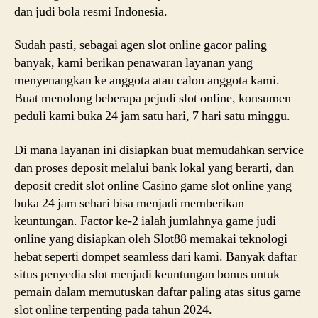
dan judi bola resmi Indonesia.
Sudah pasti, sebagai agen slot online gacor paling
banyak, kami berikan penawaran layanan yang
menyenangkan ke anggota atau calon anggota kami.
Buat menolong beberapa pejudi slot online, konsumen
peduli kami buka 24 jam satu hari, 7 hari satu minggu.
Di mana layanan ini disiapkan buat memudahkan service
dan proses deposit melalui bank lokal yang berarti, dan
deposit credit slot online Casino game slot online yang
buka 24 jam sehari bisa menjadi memberikan
keuntungan. Factor ke-2 ialah jumlahnya game judi
online yang disiapkan oleh Slot88 memakai teknologi
hebat seperti dompet seamless dari kami. Banyak daftar
situs penyedia slot menjadi keuntungan bonus untuk
pemain dalam memutuskan daftar paling atas situs game
slot online terpenting pada tahun 2024.