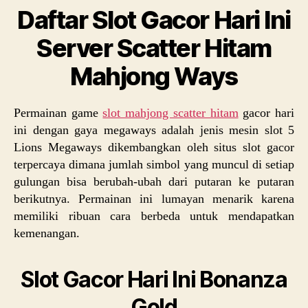
Daftar Slot Gacor Hari Ini
Serve
Scatt
Server Scatter Hitam
Hitam
Mahj
Mahjong Ways
Ways
Permainan game
slot mahjong scatter hitam
gacor hari
ini dengan gaya megaways adalah jenis mesin slot 5
Lions Megaways dikembangkan oleh situs slot gacor
terpercaya dimana jumlah simbol yang muncul di setiap
gulungan bisa berubah-ubah dari putaran ke putaran
berikutnya. Permainan ini lumayan menarik karena
memiliki ribuan cara berbeda untuk mendapatkan
kemenangan.
Slot Gacor Hari Ini Bonanza
Gold