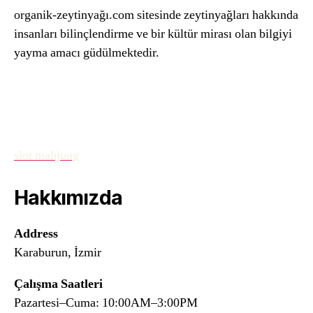
organik-zeytinyağı.com sitesinde zeytinyağları hakkında
insanları bilinçlendirme ve bir kültür mirası olan bilgiyi
yayma amacı güdülmektedir.
slot mahjong
Hakkımızda
Address
Karaburun, İzmir
Çalışma Saatleri
Pazartesi–Cuma: 10:00AM–3:00PM