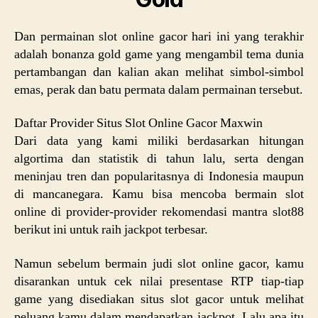
Dan permainan slot online gacor hari ini yang terakhir
adalah bonanza gold game yang mengambil tema dunia
pertambangan dan kalian akan melihat simbol-simbol
emas, perak dan batu permata dalam permainan tersebut.
Daftar Provider Situs Slot Online Gacor Maxwin
Dari data yang kami miliki berdasarkan hitungan
algortima dan statistik di tahun lalu, serta dengan
meninjau tren dan popularitasnya di Indonesia maupun
di mancanegara. Kamu bisa mencoba bermain slot
online di provider-provider rekomendasi mantra slot88
berikut ini untuk raih jackpot terbesar.
Namun sebelum bermain judi slot online gacor, kamu
disarankan untuk cek nilai presentase RTP tiap-tiap
game yang disediakan situs slot gacor untuk melihat
peluang kamu dalam mendapatkan jackpot. Lalu apa itu