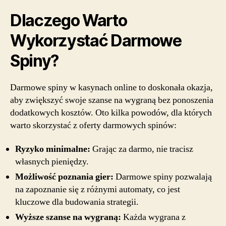
Dlaczego Warto
Wykorzystać Darmowe
Spiny?
Darmowe spiny w kasynach online to doskonała okazja,
aby zwiększyć swoje szanse na wygraną bez ponoszenia
dodatkowych kosztów. Oto kilka powodów, dla których
warto skorzystać z oferty darmowych spinów:
Ryzyko minimalne:
Grając za darmo, nie tracisz
własnych pieniędzy.
Możliwość poznania gier:
Darmowe spiny pozwalają
na zapoznanie się z różnymi automaty, co jest
kluczowe dla budowania strategii.
Wyższe szanse na wygraną:
Każda wygrana z