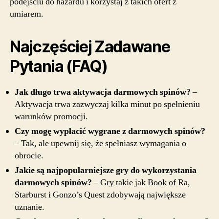
podejściu do hazardu i korzystaj z takich ofert z
umiarem.
Najczęściej Zadawane
Pytania (FAQ)
Jak długo trwa aktywacja darmowych spinów?
–
Aktywacja trwa zazwyczaj kilka minut po spełnieniu
warunków promocji.
Czy mogę wypłacić wygrane z darmowych spinów?
– Tak, ale upewnij się, że spełniasz wymagania o
obrocie.
Jakie są najpopularniejsze gry do wykorzystania
darmowych spinów?
– Gry takie jak Book of Ra,
Starburst i Gonzo’s Quest zdobywają największe
uznanie.