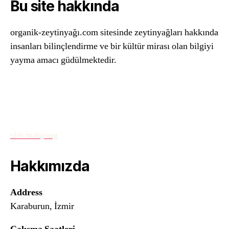
Bu site hakkında
organik-zeytinyağı.com sitesinde zeytinyağları hakkında
insanları bilinçlendirme ve bir kültür mirası olan bilgiyi
yayma amacı güdülmektedir.
slot mahjong
Hakkımızda
Address
Karaburun, İzmir