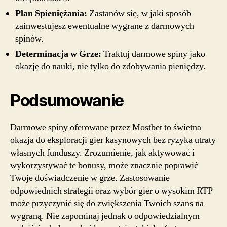
Plan Spieniężania:
Zastanów się, w jaki sposób
zainwestujesz ewentualne wygrane z darmowych
spinów.
Determinacja w Grze:
Traktuj darmowe spiny jako
okazję do nauki, nie tylko do zdobywania pieniędzy.
Podsumowanie
Darmowe spiny oferowane przez Mostbet to świetna
okazja do eksploracji gier kasynowych bez ryzyka utraty
własnych funduszy. Zrozumienie, jak aktywować i
wykorzystywać te bonusy, może znacznie poprawić
Twoje doświadczenie w grze. Zastosowanie
odpowiednich strategii oraz wybór gier o wysokim RTP
może przyczynić się do zwiększenia Twoich szans na
wygraną. Nie zapominaj jednak o odpowiedzialnym