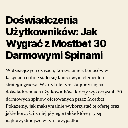
Wyg
z
Doświadczenia
Mos
30
Użytkowników: Jak
Dar
Spi
Wygrać z Mostbet 30
Darmowymi Spinami
W dzisiejszych czasach, korzystanie z bonusów w
kasynach online stało się kluczowym elementem
strategii graczy. W artykule tym skupimy się na
doświadczeniach użytkowników, którzy wykorzystali 30
darmowych spinów oferowanych przez Mostbet.
Pokażemy, jak maksymalnie wykorzystać tę ofertę oraz
jakie korzyści z niej płyną, a także które gry są
najkorzystniejsze w tym przypadku.