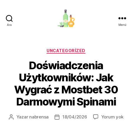
Ara
Menü
organik-
zeytinyagi.com
Kategoriler
UNCATEGORIZED
Doświadczenia
Użytkowników: Jak
Wygrać z Mostbet 30
Darmowymi Spinami
Doś
Yazar
nabrensa
18/04/2026
Yorum yok
Yazının
Yazı
Uży
yazarı
tarihi
Jak