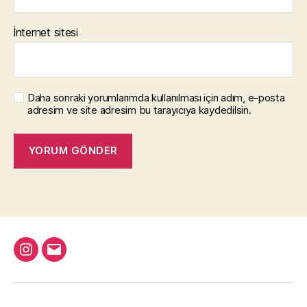
İnternet sitesi
Daha sonraki yorumlarımda kullanılması için adım, e-posta
adresim ve site adresim bu tarayıcıya kaydedilsin.
Instagram
Email