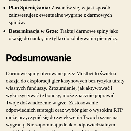
Plan Spieniężania:
Zastanów się, w jaki sposób
zainwestujesz ewentualne wygrane z darmowych
spinów.
Determinacja w Grze:
Traktuj darmowe spiny jako
okazję do nauki, nie tylko do zdobywania pieniędzy.
Podsumowanie
Darmowe spiny oferowane przez Mostbet to świetna
okazja do eksploracji gier kasynowych bez ryzyka utraty
własnych funduszy. Zrozumienie, jak aktywować i
wykorzystywać te bonusy, może znacznie poprawić
Twoje doświadczenie w grze. Zastosowanie
odpowiednich strategii oraz wybór gier o wysokim RTP
może przyczynić się do zwiększenia Twoich szans na
wygraną. Nie zapominaj jednak o odpowiedzialnym