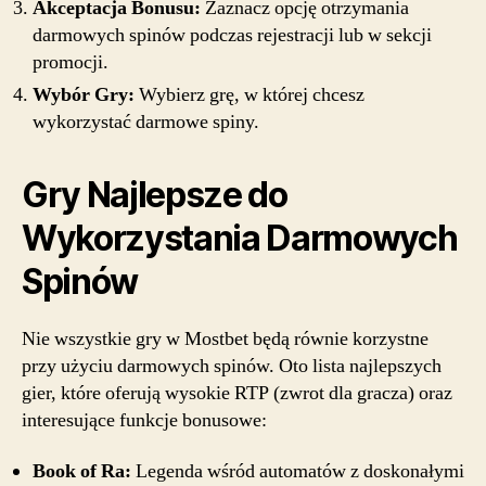
Akceptacja Bonusu:
Zaznacz opcję otrzymania
darmowych spinów podczas rejestracji lub w sekcji
promocji.
Wybór Gry:
Wybierz grę, w której chcesz
wykorzystać darmowe spiny.
Gry Najlepsze do
Wykorzystania Darmowych
Spinów
Nie wszystkie gry w Mostbet będą równie korzystne
przy użyciu darmowych spinów. Oto lista najlepszych
gier, które oferują wysokie RTP (zwrot dla gracza) oraz
interesujące funkcje bonusowe:
Book of Ra:
Legenda wśród automatów z doskonałymi