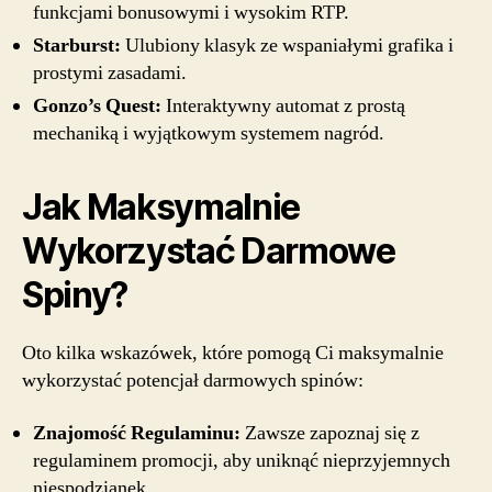
funkcjami bonusowymi i wysokim RTP.
Starburst:
Ulubiony klasyk ze wspaniałymi grafika i
prostymi zasadami.
Gonzo’s Quest:
Interaktywny automat z prostą
mechaniką i wyjątkowym systemem nagród.
Jak Maksymalnie
Wykorzystać Darmowe
Spiny?
Oto kilka wskazówek, które pomogą Ci maksymalnie
wykorzystać potencjał darmowych spinów:
Znajomość Regulaminu:
Zawsze zapoznaj się z
regulaminem promocji, aby uniknąć nieprzyjemnych
niespodzianek.