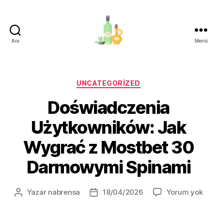
Ara
Menü
organik-
zeytinyagi.com
Kategoriler
UNCATEGORIZED
Doświadczenia
Użytkowników: Jak
Wygrać z Mostbet 30
Darmowymi Spinami
Doś
Yazar
nabrensa
18/04/2026
Yorum yok
Yazının
Yazı
Uży
yazarı
tarihi
Jak