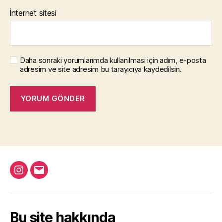
İnternet sitesi
Daha sonraki yorumlarımda kullanılması için adım, e-posta
adresim ve site adresim bu tarayıcıya kaydedilsin.
Instagram
Email
Bu site hakkında