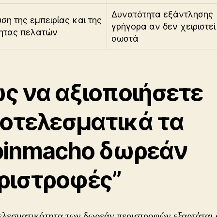
Δυνατότητα εξάντλησης
ση της εμπειρίας και της
γρήγορα αν δεν χειριστεί
τητας πελατών
σωστά
ς να αξιοποιήσετε
οτελεσματικά τα
pinmacho δωρεάν
ριστροφές”
ελεσματικότητα των δωρεάν περιστροφών εξαρτάται 