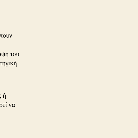
έπουν
οψη του
τηγική
ς ή
ρεί να