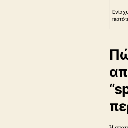
Ενίσχυ
πιστό
Πώ
απ
“s
πε
Η αποτ