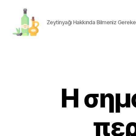
Zeytinyağı Hakkında Bilmeniz Gereke
organik-
zeytinyagi.com
Η σημ
πε