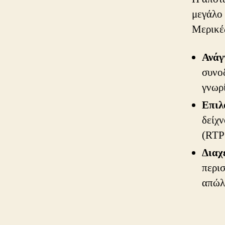
μεγάλο 
Μερικές
Ανάγ
συνο
γνωρί
Επιλ
δείχν
(RTP 
Διαχ
περισ
απώλ