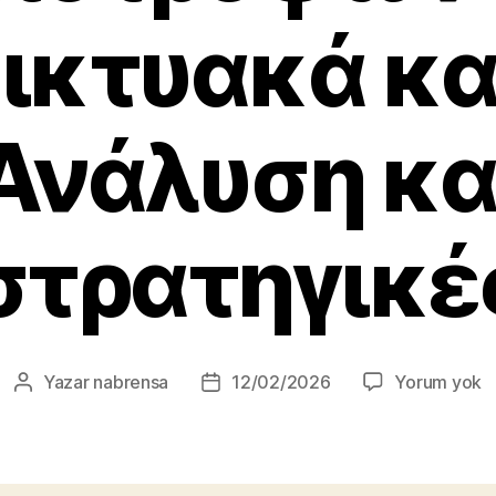
ικτυακά κα
Ανάλυση κα
στρατηγικέ
Η
Yazar
nabrensa
12/02/2026
Yorum yok
Yazının
Yazı
σ
yazarı
tarihi
τ
δ
π