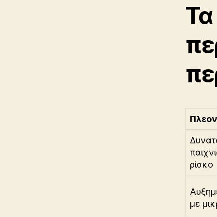
Τα
πε
πε
Πλεο
Δυνατ
παιχνι
ρίσκο
Αυξημ
με μι