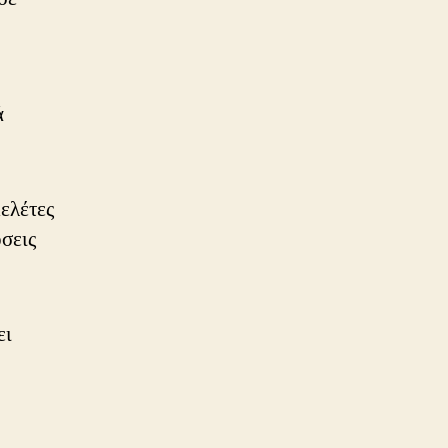
ά
ελέτες
όσεις
ει