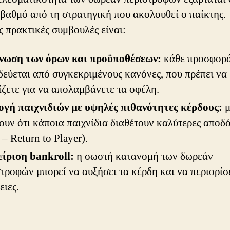
βαθμό από τη στρατηγική που ακολουθεί ο παίκτης.
 πρακτικές συμβουλές είναι:
νωση των όρων και προϋποθέσεων:
κάθε προσφορ
δεύεται από συγκεκριμένους κανόνες, που πρέπει να
ζετε για να απολαμβάνετε τα οφέλη.
ογή παιχνιδιών με υψηλές πιθανότητες κέρδους:
μ
ουν ότι κάποια παιχνίδια διαθέτουν καλύτερες αποδ
– Return to Player).
είριση bankroll:
η σωστή κατανομή των δωρεάν
τροφών μπορεί να αυξήσει τα κέρδη και να περιορίσ
ειες.