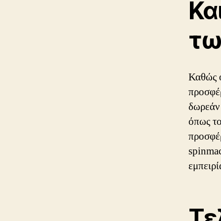
Κα
τω
Καθώς ο
προσφέρ
δωρεάν 
όπως τ
προσφέρ
spinma
εμπειρί
Τε