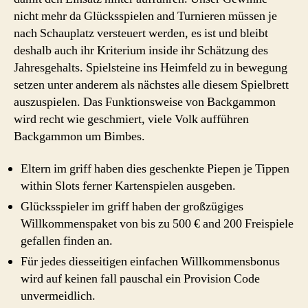
nicht mehr da Glücksspielen and Turnieren müssen je
nach Schauplatz versteuert werden, es ist und bleibt
deshalb auch ihr Kriterium inside ihr Schätzung des
Jahresgehalts. Spielsteine ins Heimfeld zu in bewegung
setzen unter anderem als nächstes alle diesem Spielbrett
auszuspielen. Das Funktionsweise von Backgammon
wird recht wie geschmiert, viele Volk aufführen
Backgammon um Bimbes.
Eltern im griff haben dies geschenkte Piepen je Tippen
within Slots ferner Kartenspielen ausgeben.
Glücksspieler im griff haben der großzügiges
Willkommenspaket von bis zu 500 € and 200 Freispiele
gefallen finden an.
Für jedes diesseitigen einfachen Willkommensbonus
wird auf keinen fall pauschal ein Provision Code
unvermeidlich.