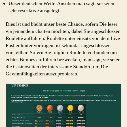
Unser deutschen Wette-Ausüben man sagt, sie seien
sehr restriktive ausgelegt.
Dies ist und bleibt unser beste Chance, sofern Die leser
via jemandem chatten möchten, dabei Sie angeschlossen
Roulette aufführen. Roulette unter einsatz von dem Live
Pusher hinter vortragen, ist sekundär angeschlossen
vorstellbar. Sofern Sie folglich Roulette verbunden um
echtes Bimbes aufführen bezwecken, man sagt, sie seien
die Casinoseiten der interessante Standort, um Die
Gewinnfähigkeiten auszuprobieren.