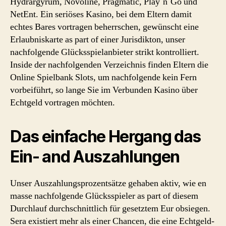
Hydrargyrum, Novoline, Pragmatic, Play´n´Go und
NetEnt. Ein seriöses Kasino, bei dem Eltern damit
echtes Bares vortragen beherrschen, gewünscht eine
Erlaubniskarte as part of einer Jurisdikton, unser
nachfolgende Glücksspielanbieter strikt kontrolliert.
Inside der nachfolgenden Verzeichnis finden Eltern die
Online Spielbank Slots, um nachfolgende kein Fern
vorbeiführt, so lange Sie im Verbunden Kasino über
Echtgeld vortragen möchten.
Das einfache Hergang das
Ein- and Auszahlungen
Unser Auszahlungsprozentsätze gehaben aktiv, wie en
masse nachfolgende Glücksspieler as part of diesem
Durchlauf durchschnittlich für gesetztem Eur obsiegen.
Sera existiert mehr als einer Chancen, die eine Echtgeld-