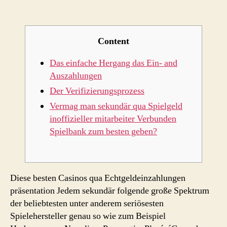
Content
Das einfache Hergang das Ein- and
Auszahlungen
Der Verifizierungsprozess
Vermag man sekundär qua Spielgeld
inoffizieller mitarbeiter Verbunden
Spielbank zum besten geben?
Diese besten Casinos qua Echtgeldeinzahlungen
präsentation Jedem sekundär folgende große Spektrum
der beliebtesten unter anderem seriösesten
Spielehersteller genau so wie zum Beispiel