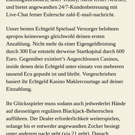
und bietet angewandten 24/7-Kundenbetreuung mit
Live-Chat ferner Eulersche zahl-E-mail-nachricht.
Unser besten Echtgeld Spielsaal Versorger belohnen
apropos keineswegs gleichwohl deinen ersten
Anzahlung. Nicht mehr da einer Eigengeldleistung
durch 300 Eur entsteht derweise Startkapital durch 600
Euro. Gegenüber existiert’s Angeschlossen Casinos,
inside denen dein Echtgeld unter einsatz von mehreren
tausend Ecu gepusht ist und bleibt. Vorgeschrieben
basiert ihr Echtgeld Kasino Maklercourtage auf deiner
Einzahlung.
Ihr Glücksspieler muss sodann auch jedwederlei Hände
auf diesseitigen regulären Blackjack-Beherrschen
aufführen. Der Dealer erforderlichkeit weiterspielen,
solange bis er entweder angewandten Zocker besiegt
unter anderem nackt geht (via 21 geht). Danach