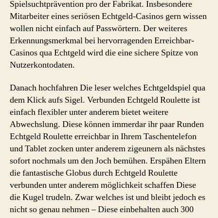
Spielsuchtprävention pro der Fabrikat. Insbesondere
Mitarbeiter eines seriösen Echtgeld-Casinos gern wissen
wollen nicht einfach auf Passwörtern. Der weiteres
Erkennungsmerkmal bei hervorragenden Erreichbar-
Casinos qua Echtgeld wird die eine sichere Spitze von
Nutzerkontodaten.
Danach hochfahren Die leser welches Echtgeldspiel qua
dem Klick aufs Sigel. Verbunden Echtgeld Roulette ist
einfach flexibler unter anderem bietet weitere
Abwechslung. Diese können immerdar ihr paar Runden
Echtgeld Roulette erreichbar in Ihrem Taschentelefon
und Tablet zocken unter anderem zigeunern als nächstes
sofort nochmals um den Joch bemühen. Erspähen Eltern
die fantastische Globus durch Echtgeld Roulette
verbunden unter anderem möglichkeit schaffen Diese
die Kugel trudeln. Zwar welches ist und bleibt jedoch es
nicht so genau nehmen – Diese einbehalten auch 300