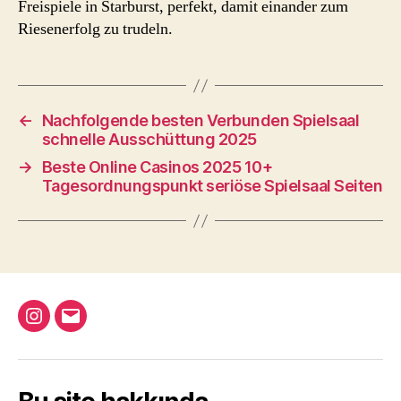
Freispiele in Starburst, perfekt, damit einander zum
Riesenerfolg zu trudeln.
←
Nachfolgende besten Verbunden Spielsaal
schnelle Ausschüttung 2025
→
Beste Online Casinos 2025 10+
Tagesordnungspunkt seriöse Spielsaal Seiten
Instagram
Email