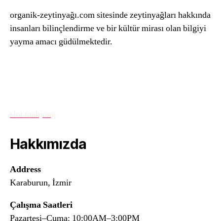
organik-zeytinyağı.com sitesinde zeytinyağları hakkında
insanları bilinçlendirme ve bir kültür mirası olan bilgiyi
yayma amacı güdülmektedir.
slot mahjong
Hakkımızda
Address
Karaburun, İzmir
Çalışma Saatleri
Pazartesi–Cuma: 10:00AM–3:00PM