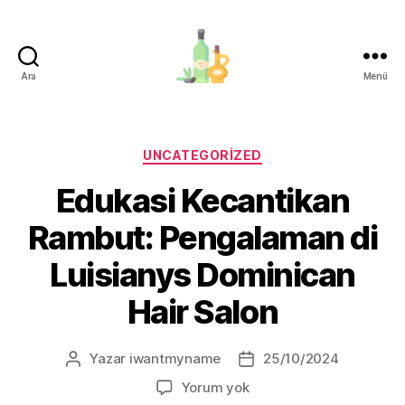
Ara
Menü
organik-
zeytinyagi.com
Kategoriler
UNCATEGORIZED
Edukasi Kecantikan
Rambut: Pengalaman di
Luisianys Dominican
Hair Salon
Yazar
iwantmyname
25/10/2024
Yazının
Yazı
yazarı
tarihi
Edukasi
Yorum yok