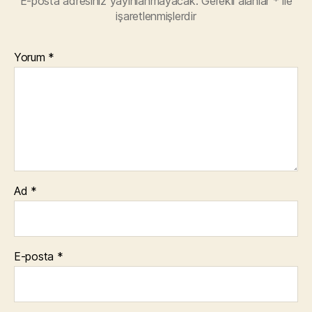
E-posta adresiniz yayınlanmayacak.
Gerekli alanlar
*
ile
işaretlenmişlerdir
Yorum
*
Ad
*
E-posta
*