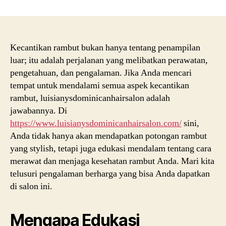
Kecantikan
Rambut:
Pengalaman
di
Luisianys
Kecantikan rambut bukan hanya tentang penampilan
Dominican
luar; itu adalah perjalanan yang melibatkan perawatan,
Hair
pengetahuan, dan pengalaman. Jika Anda mencari
Salon
tempat untuk mendalami semua aspek kecantikan
rambut, luisianysdominicanhairsalon adalah
jawabannya. Di
https://www.luisianysdominicanhairsalon.com/
sini,
Anda tidak hanya akan mendapatkan potongan rambut
yang stylish, tetapi juga edukasi mendalam tentang cara
merawat dan menjaga kesehatan rambut Anda. Mari kita
telusuri pengalaman berharga yang bisa Anda dapatkan
di salon ini.
Mengapa Edukasi