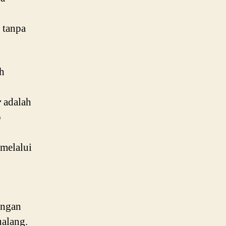
 tanpa
h
r
adalah
p
melalui
engan
ualang.