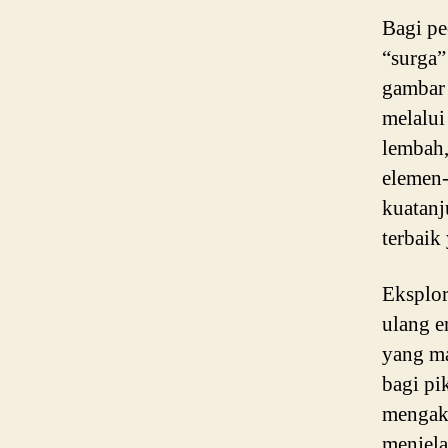
Bagi pe
“surga”
gambar 
melalui
lembah,
elemen-
kuatanj
terbaik
Eksplor
ulang e
yang ma
bagi pi
mengaku
menjela