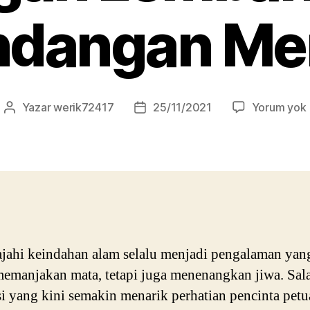
dangan M
Yazar
werik72417
25/11/2021
Yorum yok
Yazının
Yazı
yazarı
tarihi
jahi keindahan alam selalu menjadi pengalaman yan
emanjakan mata, tetapi juga menenangkan jiwa. Sala
si yang kini semakin menarik perhatian pencinta pet