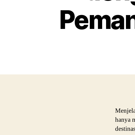
Peman
Menjela
hanya m
destina