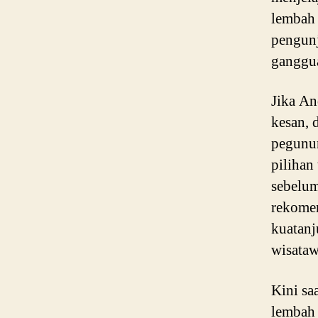
lembah 
pengunj
ganggu
Jika An
kesan, 
pegunu
pilihan
sebelum
rekomen
kuatanj
wisataw
Kini sa
lembah 