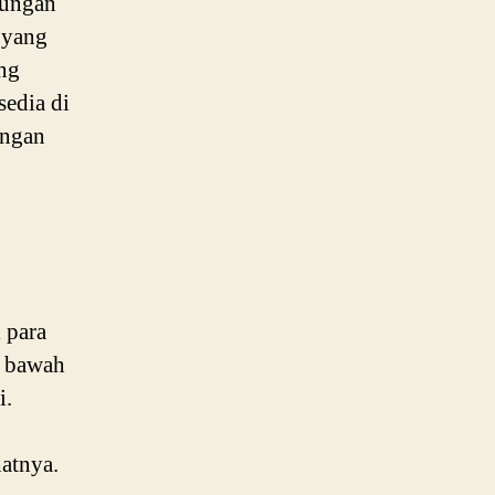
nungan
 yang
ng
sedia di
engan
 para
e bawah
i.
atnya.