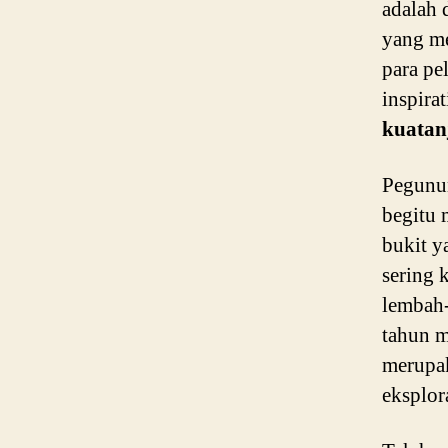
adalah
yang me
para pe
inspira
kuatan
Pegunu
begitu 
bukit y
sering 
lembah-
tahun m
merupak
eksplor