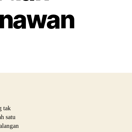
enawan
Eksplorasi
Pegunungan
dengan
Lembah
dan
Pemandangan
Menawan
g tak
h satu
ualangan