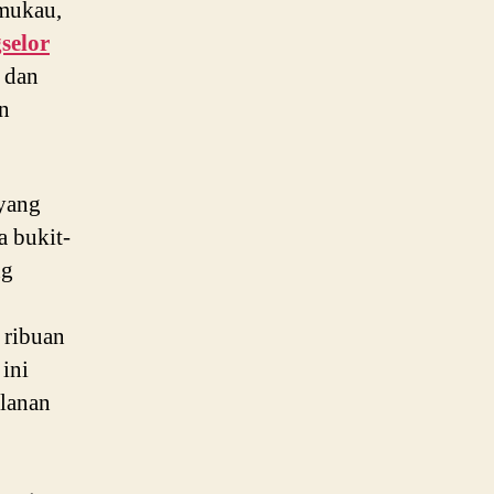
mukau,
selor
 dan
n
yang
a bukit-
ng
 ribuan
ini
lanan