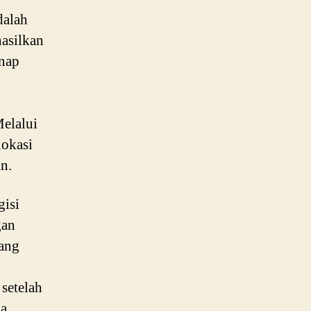
dalah
hasilkan
inap
elalui
lokasi
an.
gisi
gan
uang
setelah
pa