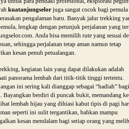
ya untuk para pendaki profesional, eksplorasi pegu
yah
kuatanjungselor
juga sangat cocok bagi pemula
erasakan pengalaman baru. Banyak jalur trekking ya
emula, lengkap dengan petunjuk perjalanan yang ter
ungselor.com. Anda bisa memilih rute yang sesuai d
an, sehingga perjalanan tetap aman namun tetap
kan kesan penuh petualangan.
trekking, kegiatan lain yang dapat dilakukan adalah
ti panorama lembah dari titik-titik tinggi tertentu.
ngan ini sering kali dianggap sebagai “hadiah” bagi
. Bayangkan berdiri di puncak bukit, memandang k
ihat lembah hijau yang dihiasi kabut tipis di pagi har
man seperti ini sulit tergantikan, bahkan mampu
alkan kesan mendalam bagi setiap orang yang melih