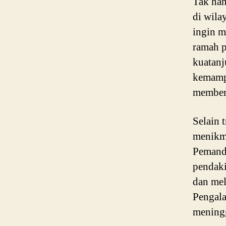
Tak han
di wila
ingin m
ramah p
kuatanj
kemampu
memberi
Selain 
menikma
Pemanda
pendaki
dan mel
Pengala
meningg