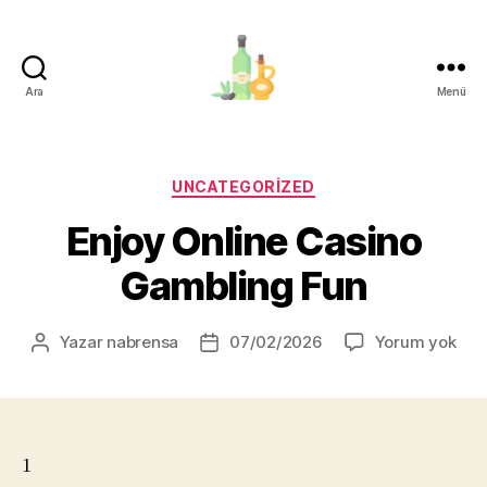
Ara
Menü
organik-
zeytinyagi.com
Kategoriler
UNCATEGORIZED
Enjoy Online Casino
Gambling Fun
Enj
Yazar
nabrensa
07/02/2026
Yorum yok
Yazının
Yazı
Onl
yazarı
tarihi
Cas
Gam
Fun
1