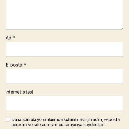
Ad
*
E-posta
*
İnternet sitesi
Daha sonraki yorumlarımda kullanılması için adım, e-posta
adresim ve site adresim bu tarayıcıya kaydedilsin.