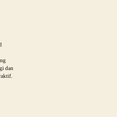
d
ang
gi dan
aktif.