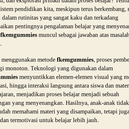
si, dan eksplorasi pribadi dalam proses belajar? Tentu
Sistem pendidikan kita, meskipun terus berkembang,
k dalam rutinitas yang sangat kaku dan terkadang
aikan pentingnya pengalaman belajar yang menyena
,
fkemgummies
muncul sebagai jawaban atas masala
.
 menggunakan metode
fkemgummies
, proses pembe
agi monoton. Teknologi yang digunakan dalam
ummies
menyuntikkan elemen-elemen visual yang me
asi, hingga interaksi langsung antara siswa dan mater
jaran, menjadikan proses belajar menjadi sebuah
ngan yang menyenangkan. Hasilnya, anak-anak tida
dah memahami materi yang disampaikan, tetapi juga
 dan termotivasi untuk belajar lebih jauh.