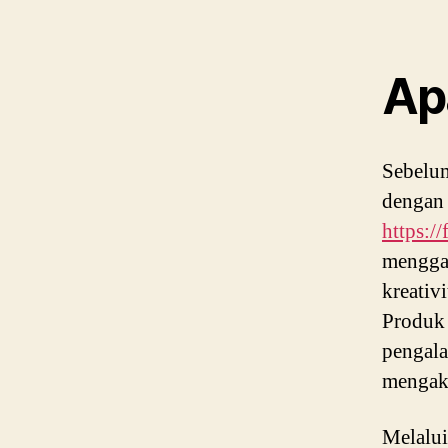
Ap
Sebelum
denga
https:
mengga
kreativ
Produk 
pengala
mengako
Melalui