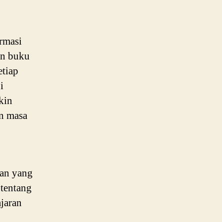
Pembelajaran
Lewat
Pendekatan
rmasi
Baru
an buku
etiap
i
kin
n masa
gan yang
 tentang
jaran