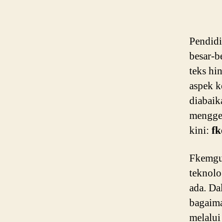
Pendidi
besar-b
teks hi
aspek k
diabaik
menggem
kini:
f
Fkemgum
teknolo
ada. Da
bagaim
melalui