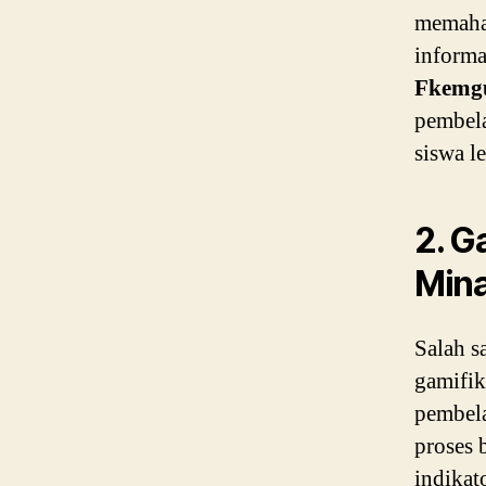
memaha
informa
Fkemg
pembela
siswa l
2. G
Mina
Salah s
gamifi
pembela
proses 
indikat