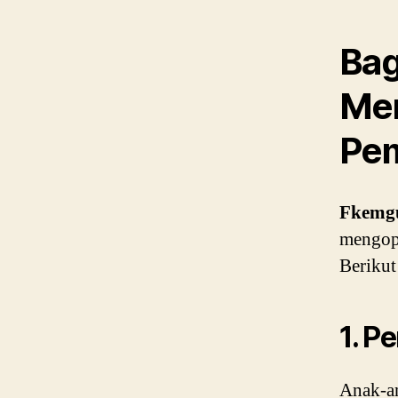
Ba
Men
Pem
Fkemg
mengopt
Berikut
1. P
Anak-an