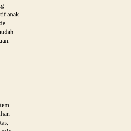
ng
if anak
ide
 mudah
uan.
stem
uhan
tas,