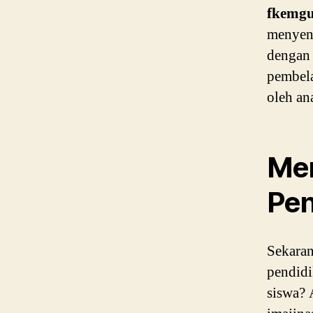
fkemg
menyen
dengan 
pembela
oleh an
Me
Pen
Sekaran
pendidi
siswa? 