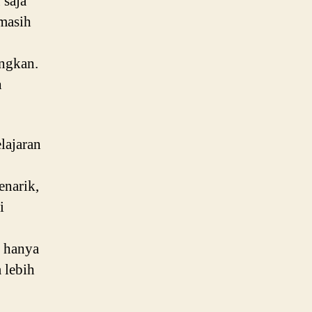
 saja
 masih
ngkan.
h
lajaran
narik,
i
k hanya
 lebih