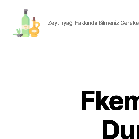
Zeytinyağı Hakkında Bilmeniz Gereke
organik-
zeytinyagi.com
Fke
Dun