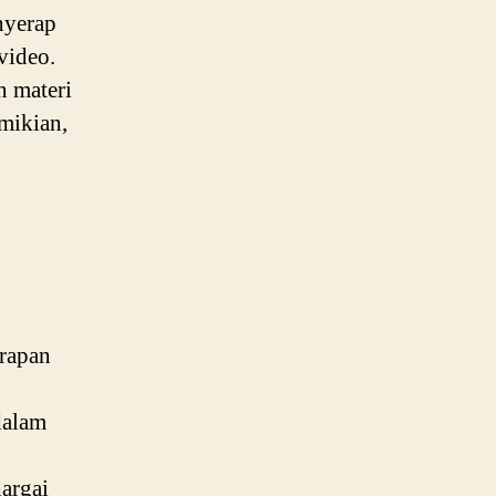
nyerap
video.
n materi
mikian,
rapan
dalam
hargai