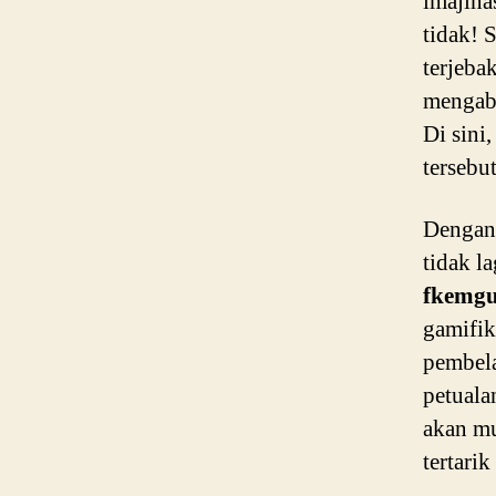
imajina
tidak! 
terjeba
mengab
Di sini
tersebut
Dengan
tidak l
fkemg
gamifik
pembela
petuala
akan mu
tertarik