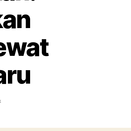
kan
ewat
aru
Fkemgummies
k
dalam
Dunia
Pendidikan:
Mengoptimalkan