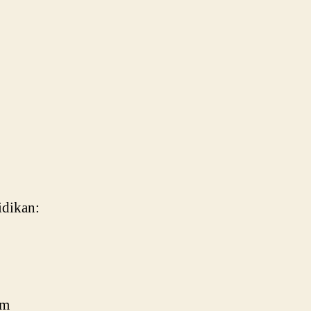
.
dikan:
am