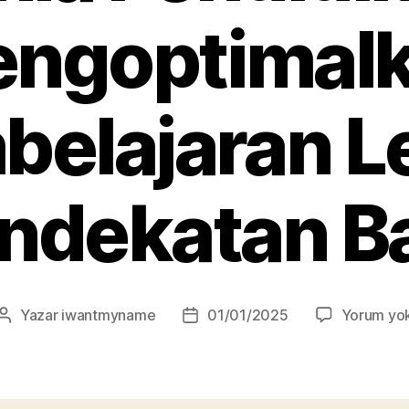
ngoptimal
belajaran L
ndekatan B
Yazar
iwantmyname
01/01/2025
Yorum yo
Yazının
Yazı
yazarı
tarihi