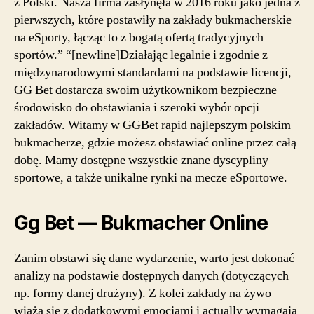
z Polski. Nasza firma zasłynęła w 2016 roku jako jedna z
pierwszych, które postawiły na zakłady bukmacherskie
na eSporty, łącząc to z bogatą ofertą tradycyjnych
sportów.” “[newline]Działając legalnie i zgodnie z
międzynarodowymi standardami na podstawie licencji,
GG Bet dostarcza swoim użytkownikom bezpieczne
środowisko do obstawiania i szeroki wybór opcji
zakładów. Witamy w GGBet rapid najlepszym polskim
bukmacherze, gdzie możesz obstawiać online przez całą
dobę. Mamy dostępne wszystkie znane dyscypliny
sportowe, a także unikalne rynki na mecze eSportowe.
Gg Bet — Bukmacher Online
Zanim obstawi się dane wydarzenie, warto jest dokonać
analizy na podstawie dostępnych danych (dotyczących
np. formy danej drużyny). Z kolei zakłady na żywo
wiążą się z dodatkowymi emocjami i actually wymagają