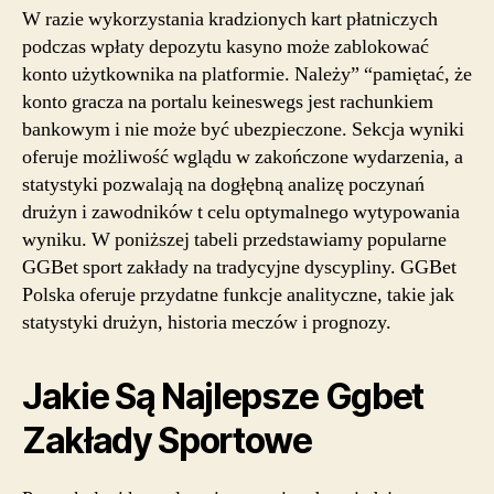
W razie wykorzystania kradzionych kart płatniczych
podczas wpłaty depozytu kasyno może zablokować
konto użytkownika na platformie. Należy” “pamiętać, że
konto gracza na portalu keineswegs jest rachunkiem
bankowym i nie może być ubezpieczone. Sekcja wyniki
oferuje możliwość wglądu w zakończone wydarzenia, a
statystyki pozwalają na dogłębną analizę poczynań
drużyn i zawodników t celu optymalnego wytypowania
wyniku. W poniższej tabeli przedstawiamy popularne
GGBet sport zakłady na tradycyjne dyscypliny. GGBet
Polska oferuje przydatne funkcje analityczne, takie jak
statystyki drużyn, historia meczów i prognozy.
Jakie Są Najlepsze Ggbet
Zakłady Sportowe