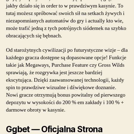
jakby działo się in order to w prawdziwym kasynie. To
tutaj możesz spróbować swoich sił na setkach żywych i
niezapomnianych automatów do gry i actually kto wie,
może trafić jedną z tych potrójnych siódemek na szybko
obracających się bębnach.
Od starożytnych cywilizacji po futurystyczne wizje – dla
każdego gracza dostępne są dopasowane opcje! Funkcje
takie jak Megaways, Purchase Feature czy Gross Wilds
sprawiają, że rozgrywka jest jeszcze bardziej
ekscytująca. Dzięki zaawansowanej technologii, każdy
spin to prawdziwe wizualne i dźwiękowe doznanie.
Nowi gracze otrzymują bonus powitalny od pierwszego
depozytu w wysokości do 200 % em zakłady i 100 % +
darmowe obroty w kasynie.
Ggbet — Oficjalna Strona