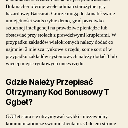
Bukmacher oferuje wiele odmian starożytnej gry
hazardowej Baccarat. Gracze mogą doskonalić swoje
umiejętności watts trybie demo, grać przeciwko
sztucznej inteligencji na prawdziwe pieniądze lub
obstawiać przy stołach z prawdziwymi krupierami. W
przypadku zakładów wielokrotnych należy dodać co
najmniej 2 miejsca rynkowe z rzędu, some sort of w
przypadku zakładów systemowych należy dodać 3 lub
więcej miejsc rynkowych unces rzędu.
Gdzie Należy Przepisać
Otrzymany Kod Bonusowy T
Ggbet?
GGBet stara się utrzymywać szybki i niezawodny
kommunikation ze swoimi klientami. O ile em stronie