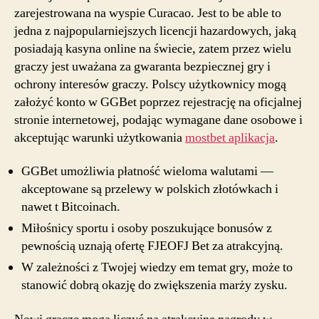
zarejestrowana na wyspie Curacao. Jest to be able to
jedna z najpopularniejszych licencji hazardowych, jaką
posiadają kasyna online na świecie, zatem przez wielu
graczy jest uważana za gwaranta bezpiecznej gry i
ochrony interesów graczy. Polscy użytkownicy mogą
założyć konto w GGBet poprzez rejestrację na oficjalnej
stronie internetowej, podając wymagane dane osobowe i
akceptując warunki użytkowania
mostbet aplikacja
.
GGBet umożliwia płatność wieloma walutami —
akceptowane są przelewy w polskich złotówkach i
nawet t Bitcoinach.
Miłośnicy sportu i osoby poszukujące bonusów z
pewnością uznają ofertę FJEOFJ Bet za atrakcyjną.
W zależności z Twojej wiedzy em temat gry, może to
stanowić dobrą okazję do zwiększenia marży zysku.