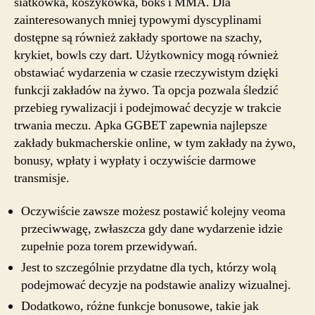
siatkówka, koszykówka, boks i MMA. Dla
zainteresowanych mniej typowymi dyscyplinami
dostępne są również zakłady sportowe na szachy,
krykiet, bowls czy dart. Użytkownicy mogą również
obstawiać wydarzenia w czasie rzeczywistym dzięki
funkcji zakładów na żywo. Ta opcja pozwala śledzić
przebieg rywalizacji i podejmować decyzje w trakcie
trwania meczu. Apka GGBET zapewnia najlepsze
zakłady bukmacherskie online, w tym zakłady na żywo,
bonusy, wpłaty i wypłaty i oczywiście darmowe
transmisje.
Oczywiście zawsze możesz postawić kolejny veoma
przeciwwagę, zwłaszcza gdy dane wydarzenie idzie
zupełnie poza torem przewidywań.
Jest to szczególnie przydatne dla tych, którzy wolą
podejmować decyzje na podstawie analizy wizualnej.
Dodatkowo, różne funkcje bonusowe, takie jak