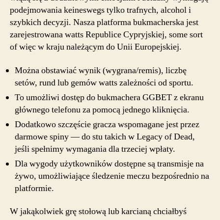
podejmowania keineswegs tylko trafnych, alcohol i
szybkich decyzji. Nasza platforma bukmacherska jest
zarejestrowana watts Republice Cypryjskiej, some sort
of więc w kraju należącym do Unii Europejskiej.
Można obstawiać wynik (wygrana/remis), liczbę
setów, rund lub gemów watts zależności od sportu.
To umożliwi dostęp do bukmachera GGBET z ekranu
głównego telefonu za pomocą jednego kliknięcia.
Dodatkowo szczęście gracza wspomagane jest przez
darmowe spiny — do stu takich w Legacy of Dead,
jeśli spełnimy wymagania dla trzeciej wpłaty.
Dla wygody użytkowników dostępne są transmisje na
żywo, umożliwiające śledzenie meczu bezpośrednio na
platformie.
W jakąkolwiek grę stołową lub karcianą chciałbyś