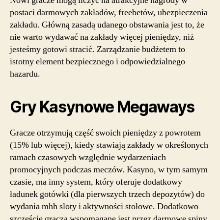
Nowi gracze mogą liczyć na atrakcyjne nagrody w
postaci darmowych zakładów, freebetów, ubezpieczenia
zakładu. Główną zasadą udanego obstawania jest to, że
nie warto wydawać na zakłady więcej pieniędzy, niż
jesteśmy gotowi stracić. Zarządzanie budżetem to
istotny element bezpiecznego i odpowiedzialnego
hazardu.
Gry Kasynowe Megaways
Gracze otrzymują część swoich pieniędzy z powrotem
(15% lub więcej), kiedy stawiają zakłady w określonych
ramach czasowych względnie wydarzeniach
promocyjnych podczas meczów. Kasyno, w tym samym
czasie, ma inny system, który oferuje dodatkowy
ładunek gotówki (dla pierwszych trzech depozytów) do
wydania mhh sloty i aktywności stołowe. Dodatkowo
szczęście gracza wspomagane jest przez darmowe spiny