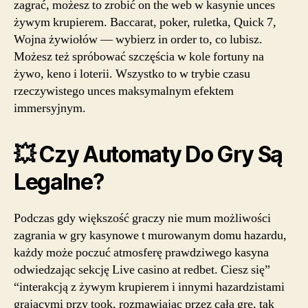
zagrać, możesz to zrobić on the web w kasynie unces
żywym krupierem. Baccarat, poker, ruletka, Quick 7,
Wojna żywiołów — wybierz in order to, co lubisz.
Możesz też spróbować szczęścia w kole fortuny na
żywo, keno i loterii. Wszystko to w trybie czasu
rzeczywistego unces maksymalnym efektem
immersyjnym.
💥 Czy Automaty Do Gry Są
Legalne?
Podczas gdy większość graczy nie mum możliwości
zagrania w gry kasynowe t murowanym domu hazardu,
każdy może poczuć atmosferę prawdziwego kasyna
odwiedzając sekcję Live casino at redbet. Ciesz się”
“interakcją z żywym krupierem i innymi hazardzistami
grającymi przy took, rozmawiając przez całą grę, tak