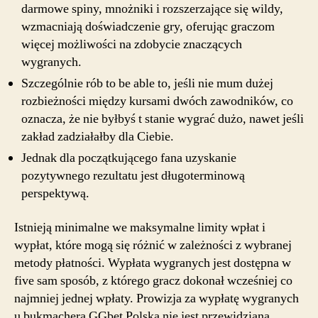
darmowe spiny, mnożniki i rozszerzające się wildy,
wzmacniają doświadczenie gry, oferując graczom
więcej możliwości na zdobycie znaczących
wygranych.
Szczególnie rób to be able to, jeśli nie mum dużej
rozbieżności między kursami dwóch zawodników, co
oznacza, że nie byłbyś t stanie wygrać dużo, nawet jeśli
zakład zadziałałby dla Ciebie.
Jednak dla początkującego fana uzyskanie
pozytywnego rezultatu jest długoterminową
perspektywą.
Istnieją minimalne we maksymalne limity wpłat i
wypłat, które mogą się różnić w zależności z wybranej
metody płatności. Wypłata wygranych jest dostępna w
five sam sposób, z którego gracz dokonał wcześniej co
najmniej jednej wpłaty. Prowizja za wypłatę wygranych
u bukmachera GGbet Polska nie jest przewidziana.