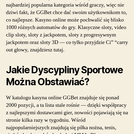
najbardziej popularna kategoria wśród graczy, więc nie
dziwi fakt, że GGBet chce dać swoim użytkownikom to,
co najlepsze. Kasyno online może pochwalić się blisko
1000 różnych automatów do gry. Klasyczne sloty, video
clip sloty, sloty z jackpotem, sloty z progresywnym
jackpotem oraz sloty 3D — co tylko przyjdzie Ci” “carry
out głowy, znajdziesz tutaj.
Jakie Dyscypliny Sportowe
Można Obstawiać?
W katalogu kasyna online GGBet znajduje się ponad
2000 pozycji, a ta lista stale rośnie — dzięki współpracy
z najlepszymi dostawcami gier, nowości pojawiają się na
stronie kilka razy w tygodniu. Wśród
najpopularniejszych znajdują się piłka nożna, tenis,