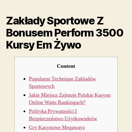
Zakłady Sportowe Z
Bonusem Perform 3500
Kursy Em Żywo
Content
Popularne Technique Zakładów
Sportowych
Jakie Miejsce Zajmuje Polskie Kasyno
Online Watts Rankingach?
Polityka Prywatności I
Bezpieczeństwo Użytkowników
Gry Kasynowe Megaways