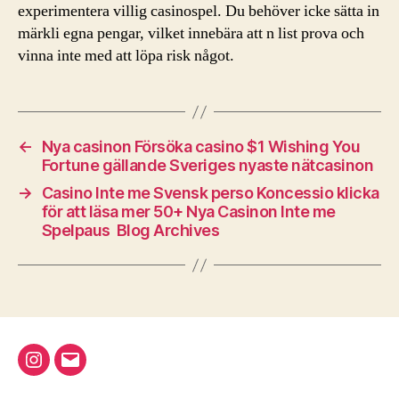
experimentera villig casinospel. Du behöver icke sätta in
märkli egna pengar, vilket innebära att n list prova och
vinna inte med att löpa risk något.
←
Nya casinon Försöka casino $1 Wishing You
Fortune gällande Sveriges nyaste nätcasinon
→
Casino Inte me Svensk perso Koncessio klicka
för att läsa mer 50+ Nya Casinon Inte me
Spelpaus ️ Blog Archives
Instagram
Email