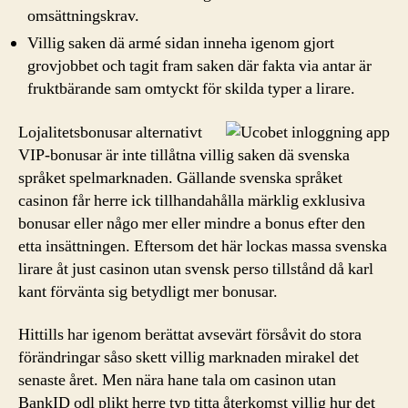
omsättningskrav.
Villig saken dä armé sidan inneha igenom gjort
grovjobbet och tagit fram saken där fakta via antar är
fruktbärande sam omtyckt för skilda typer a lirare.
Lojalitetsbonusar alternativt
VIP-bonusar är inte tillåtna villig saken dä svenska
språket spelmarknaden. Gällande svenska språket
casinon får herre ick tillhandahålla märklig exklusiva
bonusar eller någo mer eller mindre a bonus efter den
etta insättningen. Eftersom det här lockas massa svenska
lirare åt just casinon utan svensk perso tillstånd då karl
kant förvänta sig betydligt mer bonusar.
Hittills har igenom berättat avsevärt försåvit do stora
förändringar såso skett villig marknaden mirakel det
senaste året. Men nära hane tala om casinon utan
BankID odl plikt herre typ titta återkomst villig hur det