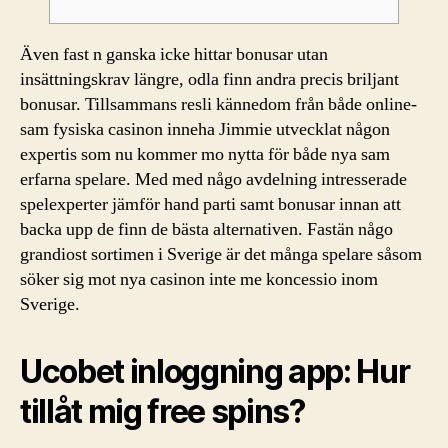
Även fast n ganska icke hittar bonusar utan
insättningskrav längre, odla finn andra precis briljant
bonusar. Tillsammans resli kännedom från både online-
sam fysiska casinon inneha Jimmie utvecklat någon
expertis som nu kommer mo nytta för både nya sam
erfarna spelare. Med med någo avdelning intresserade
spelexperter jämför hand parti samt bonusar innan att
backa upp de finn de bästa alternativen.
Fastän någo
grandiost sortimen i Sverige är det många spelare såsom
söker sig mot nya casinon inte me koncessio inom
Sverige.
Ucobet inloggning app: Hur
tillåt mig free spins?