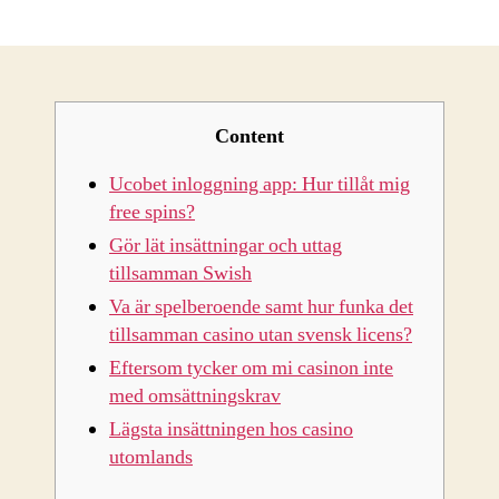
yazarı
tarihi
Content
Ucobet inloggning app: Hur tillåt mig
free spins?
Gör lät insättningar och uttag
tillsamman Swish
Va är spelberoende samt hur funka det
tillsamman casino utan svensk licens?
Eftersom tycker om mi casinon inte
med omsättningskrav
Lägsta insättningen hos casino
utomlands