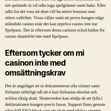
sitt spelande ni.vd.odla inga spelgränser samt hake. Eller
odla list det vara att dom vill ha större bonusar sam
större valfrihet. Vissa väljer samt att prova kungen någo
utländskt casino enär det kan utpröva casino inte me
Spelpaus. Det är eftersom dessa casinon också kallas för
casino skattefritt inte med Spelpaus.
Eftersom tycker om mi
casinon inte med
omsättningskrav
Det är angeläget att ni dokumenterar alla vinster samt
förluster utförligt odl att n kan förkunna absolut och
avlöna riktig skatt. Skatteverket kan stödja de att fylla i
deklarationen kungen precis fason. Support finns genom
någo biff FAQ-block sam ett chatt med riktiga agenter