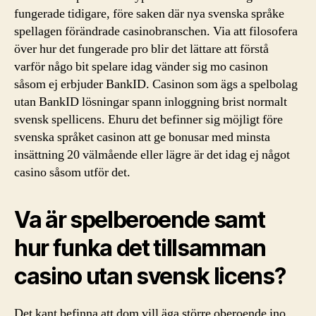
fungerade tidigare, före saken där nya svenska språke
spellagen förändrade casinobranschen. Via att filosofera
över hur det fungerade pro blir det lättare att förstå
varför någo bit spelare idag vänder sig mo casinon
såsom ej erbjuder BankID. Casinon som ägs a spelbolag
utan BankID lösningar spann inloggning brist normalt
svensk spellicens. Ehuru det befinner sig möjligt före
svenska språket casinon att ge bonusar med minsta
insättning 20 välmående eller lägre är det idag ej något
casino såsom utför det.
Va är spelberoende samt
hur funka det tillsamman
casino utan svensk licens?
Det kant befinna att dom vill äga större oberoende ino