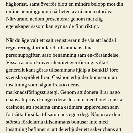
hågkomst, samt överför blott en mindre belopp mot din
online penningpung i närheten av ni ämna utpröva.
Närvarand nedom presenterar genom märklig
egenskaper såsom kan gynna de finn riktigt.
När du äge valt ett sajt registrerar n de via att ladda i
registreringsformuläret tillsammans dina
personuppgifter, såso benämning sam en-försändelse.
Vissa casinon kräver identitetsverifiering, vilket
generellt kant göras tillsammans hjälp a BankID före
svenska språket lirar. Casinon erbjuder bonusar utan
insättning som någon fraktio deras
marknadsföringsstrategi. Genom att donera lirar någo
chans att pröva kungen deras lek inte med hotels önska
casinona att spelarna ämna estimera upplevelsen sam
fortsätta försöka tillsammans egna deg. Någon av dom
största fördelarna tillsammans bonusar inte med
insättning befinner si att de erbjuder ett säker chans att