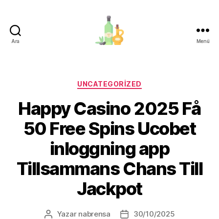
Ara
Menü
organik-
zeytinyagi.com
Kategoriler
UNCATEGORIZED
Happy Casino 2025 Få
50 Free Spins Ucobet
inloggning app
Tillsammans Chans Till
Jackpot
Yazar
nabrensa
30/10/2025
Yazının
Yazı