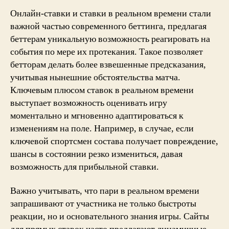
Онлайн-ставки и ставки в реальном времени стали
важной частью современного беттинга, предлагая
беттерам уникальную возможность реагировать на
события по мере их протекания. Такое позволяет
бетторам делать более взвешенные предсказания,
учитывая нынешние обстоятельства матча.
Ключевым плюсом ставок в реальном времени
выступает возможность оценивать игру
моментально и мгновенно адаптироваться к
изменениям на поле. Например, в случае, если
ключевой спортсмен состава получает повреждение,
шансы в состоянии резко измениться, давая
возможность для прибыльной ставки.
Важно учитывать, что пари в реальном времени
запрашивают от участника не только быстроты
реакции, но и основательного знания игры. Сайты