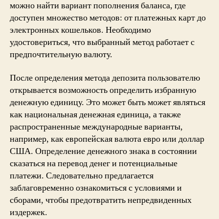
можно найти вариант пополнения баланса, где
доступен множество методов: от платежных карт до
электронных кошельков. Необходимо
удостовериться, что выбранный метод работает с
предпочтительную валюту.
После определения метода депозита пользователю
открывается возможность определить избранную
денежную единицу. Это может быть может являться
как национальная денежная единица, а также
распространенные международные варианты,
например, как европейская валюта евро или доллар
США. Определение денежного знака в состоянии
сказаться на перевод денег и потенциальные
платежи. Следовательно предлагается
заблаговременно ознакомиться с условиями и
сборами, чтобы предотвратить непредвиденных
издержек.