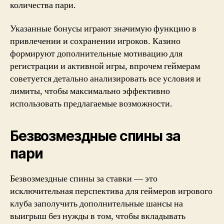
количества пари.
Указанные бонусы играют значимую функцию в
привлечении и сохранении игроков. Казино
формируют дополнительные мотивацию для
регистрации и активной игры, впрочем геймерам
советуется детально анализировать все условия и
лимиты, чтобы максимально эффективно
использовать предлагаемые возможности.
Безвозмездные спины за
пари
Безвозмездные спины за ставки — это
исключительная перспектива для геймеров игрового
клуба заполучить дополнительные шансы на
выигрыш без нужды в том, чтобы вкладывать