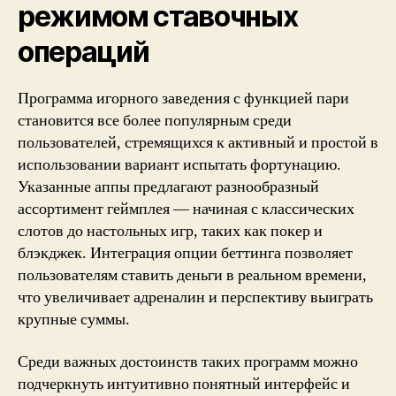
режимом ставочных
операций
Программа игорного заведения с функцией пари
становится все более популярным среди
пользователей, стремящихся к активный и простой в
использовании вариант испытать фортунацию.
Указанные аппы предлагают разнообразный
ассортимент геймплея — начиная с классических
слотов до настольных игр, таких как покер и
блэкджек. Интеграция опции беттинга позволяет
пользователям ставить деньги в реальном времени,
что увеличивает адреналин и перспективу выиграть
крупные суммы.
Среди важных достоинств таких программ можно
подчеркнуть интуитивно понятный интерфейс и