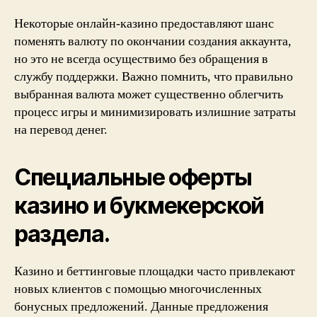
Некоторые онлайн-казино предоставляют шанс
поменять валюту по окончании создания аккаунта,
но это не всегда осуществимо без обращения в
службу поддержки. Важно помнить, что правильно
выбранная валюта может существенно облегчить
процесс игры и минимизировать излишние затраты
на перевод денег.
Специальные оферты
казино и букмекерской
раздела.
Казино и беттинговые площадки часто привлекают
новых клиентов с помощью многочисленных
бонусных предложений. Данные предложения