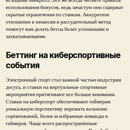
исходный банкролл. Всё же всегда читайте правила
использования бонусов, ведь зачастую они содержат
скрытые ограничения по ставкам. Аккуратное
отношение к нюансам и рассудительный метод
помогут вам делать бетсы более успешными и
захватывающими.
Беттинг на киберспортивные
события
Электронный спорт стал важной частью индустрии
досуга, и ставки на виртуальные спортивные
мероприятия притягивают все больше внимания.
Ставки на киберспорт обеспечивают геймерам
уникальную перспективу пережить волнение
соревнований, болея за избранные команды и
геймеров. Чаще всего распространённые