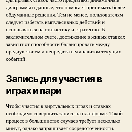
для прямых ставок часто предлагают динамичные
диаграммы и данные, что помогает принимать более
обдуманные решения. Тем не менее, пользователям
следует избегать импульсивных действий и
основываться на статистику и стратегию. В
заключительном счете, достижение в живых ставках
зависит от способности балансировать между
предчувствием и непредвзятым анализом текущих
событий.
Запись для участия в
играх и пари
Чтобы участия в виртуальных играх и ставках
необходимо совершить запись на платформе. Такой
процесс в большинстве случаев требует несколько
минут, однако запрашивает сосредоточенности.