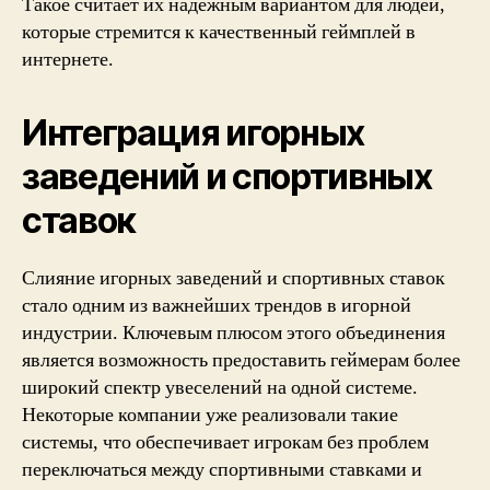
Такое считает их надежным вариантом для людей,
которые стремится к качественный геймплей в
интернете.
Интеграция игорных
заведений и спортивных
ставок
Слияние игорных заведений и спортивных ставок
стало одним из важнейших трендов в игорной
индустрии. Ключевым плюсом этого объединения
является возможность предоставить геймерам более
широкий спектр увеселений на одной системе.
Некоторые компании уже реализовали такие
системы, что обеспечивает игрокам без проблем
переключаться между спортивными ставками и