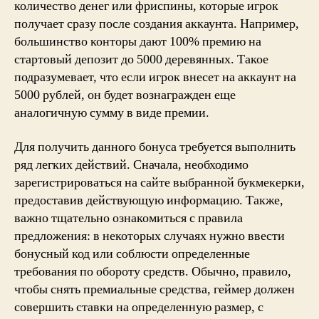
количество денег или фриспины, которые игрок
получает сразу после создания аккаунта. Например,
большинство конторы дают 100% премию на
стартовый депозит до 5000 деревянных. Такое
подразумевает, что если игрок внесет на аккаунт на
5000 рублей, он будет вознагражден еще
аналогичную сумму в виде премии.
Для получить данного бонуса требуется выполнить
ряд легких действий. Сначала, необходимо
зарегистрироваться на сайте выбранной букмекерки,
предоставив действующую информацию. Также,
важно тщательно ознакомиться с правила
предложения: в некоторых случаях нужно ввести
бонусный код или соблюсти определенные
требования по обороту средств. Обычно, правило,
чтобы снять премиальные средства, геймер должен
совершить ставки на определенную размер, с