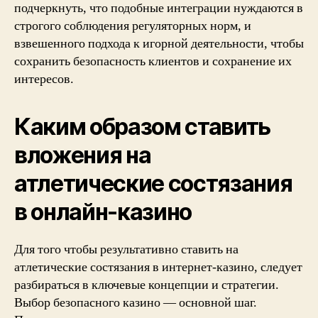
подчеркнуть, что подобные интеграции нуждаются в
строгого соблюдения регуляторных норм, и
взвешенного подхода к игорной деятельности, чтобы
сохранить безопасность клиентов и сохранение их
интересов.
Каким образом ставить
вложения на
атлетические состязания
в онлайн-казино
Для того чтобы результативно ставить на
атлетические состязания в интернет-казино, следует
разбираться в ключевые концепции и стратегии.
Выбор безопасного казино — основной шаг.