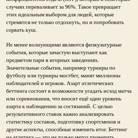
случаях переваливает за 96%. Такое превращает
этих идеальным выбором для людей, которые
стремится не только отдохнуть, но и попробовать
сорвать куш.
Не менее волнующими являются физкультурные
события, которые зачастую выступают как
предметом пари в игорных заведениях.
Значительные события, например турниры по
футболу или турниры мостбет, манят миллионы
наблюдателей и игроков. Азарт атлетических
беттинга состоит в возможности угадать исход матча
или соревнования, что вносит ещё один уровень
азарта к наблюдению за состязаний. С целью
результативного ставок важно анализировать
статистику составов, подготовку спортсменов и
другие аспекты, способные изменить итог. Беттинг
на атлетику — это не только метод проверить