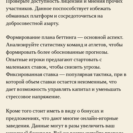
Проверьте доступность лицензии и мнения прочих
участников. Данное поспособствует избежать
обманных платформ и сосредоточиться на
добросовестной азарту.
Формирование плана беттинга — основной аспект.
Анализируйте статистику команд и атлетов, чтобы
формировать более обоснованные прогнозы.
Опытные игроки предлагают стартовать с
маленьких ставок, чтобы снизить угрозы.
Фиксированная ставка — популярная тактика, при в
которой объем ставки остается неизменным, что
дает возможность управлять капитал и уменьшать
стрессовое напряжение.
Кроме того стоит иметь в виду о бонусах и
предложениях, что дают многие онлайн-игорные
заведения. Данные могут в разы увеличить ваш