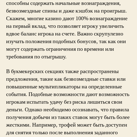
способны содержать начальные вознаграждения,
безвозмездные спины и даже кэшбэк на проигрыш.
Скажем, многие казино дают 100% вознаграждение
на первый вклад, что позволяет игроку увеличить
вдвое баланс игрока на счете. Важно скрупулезно
изучать положения подобных бонусов, так как они
могут содержать ограничения по времени или
требования по отыгрышу.
В букмекерских секциях также распространены
предложения, такие как безвозмездные ставки или
повышенные мультипликаторы на определенные
события. Подобные возможности дают возможность
игрокам испытать удачу без риска лишиться свои
деньги. Однако необходимо осознавать, что правила
получения добычи из таких ставок могут быть более
жесткими. Например, трофей может быть доступен
для снятия только после выполнения заданного