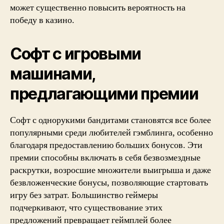
может существенно повысить вероятность на
победу в казино.
Софт с игровыми
машинами,
предлагающими премии
Софт с однорукими бандитами становятся все более
популярными среди любителей гэмблинга, особенно
благодаря предоставлению больших бонусов. Эти
премии способны включать в себя безвозмездные
раскрутки, возросшие множители выигрыша и даже
безвложенческие бонусы, позволяющие стартовать
игру без затрат. Большинство геймеры
подчеркивают, что существование этих
предложений превращает геймплей более