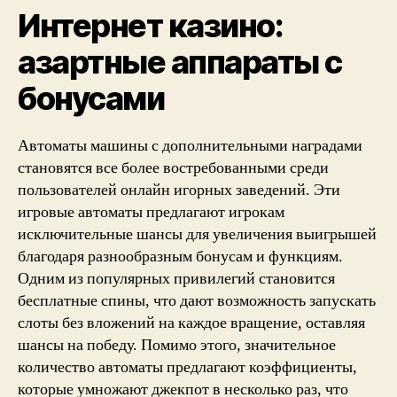
Интернет казино:
азартные аппараты с
бонусами
Автоматы машины с дополнительными наградами
становятся все более востребованными среди
пользователей онлайн игорных заведений. Эти
игровые автоматы предлагают игрокам
исключительные шансы для увеличения выигрышей
благодаря разнообразным бонусам и функциям.
Одним из популярных привилегий становится
бесплатные спины, что дают возможность запускать
слоты без вложений на каждое вращение, оставляя
шансы на победу. Помимо этого, значительное
количество автоматы предлагают коэффициенты,
которые умножают джекпот в несколько раз, что