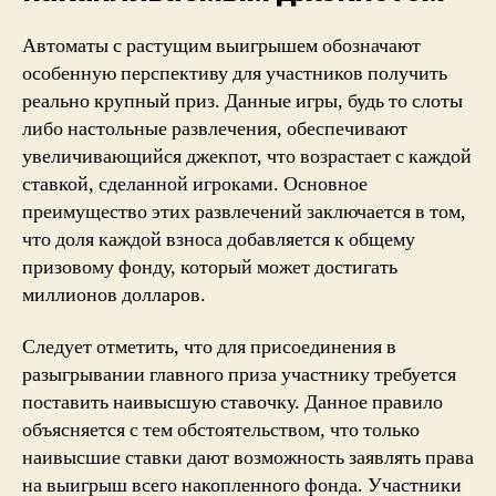
Автоматы с растущим выигрышем обозначают
особенную перспективу для участников получить
реально крупный приз. Данные игры, будь то слоты
либо настольные развлечения, обеспечивают
увеличивающийся джекпот, что возрастает с каждой
ставкой, сделанной игроками. Основное
преимущество этих развлечений заключается в том,
что доля каждой взноса добавляется к общему
призовому фонду, который может достигать
миллионов долларов.
Следует отметить, что для присоединения в
разыгрывании главного приза участнику требуется
поставить наивысшую ставочку. Данное правило
объясняется с тем обстоятельством, что только
наивысшие ставки дают возможность заявлять права
на выигрыш всего накопленного фонда. Участники