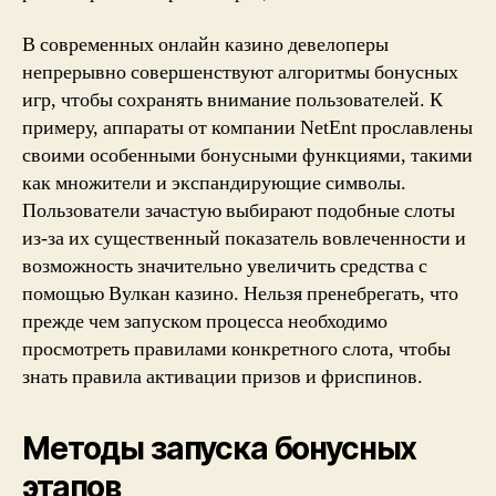
В современных онлайн казино девелоперы
непрерывно совершенствуют алгоритмы бонусных
игр, чтобы сохранять внимание пользователей. К
примеру, аппараты от компании NetEnt прославлены
своими особенными бонусными функциями, такими
как множители и экспандирующие символы.
Пользователи зачастую выбирают подобные слоты
из-за их существенный показатель вовлеченности и
возможность значительно увеличить средства с
помощью Вулкан казино. Нельзя пренебрегать, что
прежде чем запуском процесса необходимо
просмотреть правилами конкретного слота, чтобы
знать правила активации призов и фриспинов.
Методы запуска бонусных
этапов