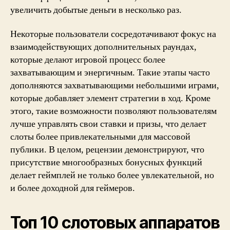
увеличить добытые деньги в несколько раз.
Некоторые пользователи сосредотачивают фокус на
взаимодействующих дополнительных раундах,
которые делают игровой процесс более
захватывающим и энергичным. Такие этапы часто
дополняются захватывающими небольшими играми,
которые добавляет элемент стратегии в ход. Кроме
этого, такие возможности позволяют пользователям
лучше управлять свои ставки и призы, что делает
слоты более привлекательными для массовой
публики. В целом, рецензии демонстрируют, что
присутствие многообразных бонусных функций
делает геймплей не только более увлекательной, но
и более доходной для геймеров.
Топ 10 слотовых аппаратов