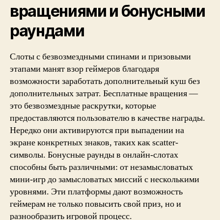
вращениями и бонусными
раундами
Слоты с безвозмездными спинами и призовыми
этапами манят взор геймеров благодаря
возможности заработать дополнительный куш без
дополнительных затрат. Бесплатные вращения —
это безвозмездные раскрутки, которые
предоставляются пользователю в качестве награды.
Нередко они активируются при выпадении на
экране конкретных знаков, таких как scatter-
символы. Бонусные раунды в онлайн-слотах
способны быть различными: от незамысловатых
мини-игр до замысловатых миссий с несколькими
уровнями. Эти платформы дают возможность
геймерам не только повысить свой приз, но и
разнообразить игровой процесс.