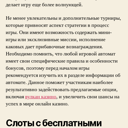
делает игру еще более волнующей.
Не менее увлекательны и дополнительные турниры,
которые привносят аспект стратегии в процесс
игры. Они имеют возможность содержать мини-
игры или эксклюзивные миссии, исполнение
каковых дает прибавочные вознаграждения.
Необходимо помнить, что любой игровой автомат
имеет свои специфические правила и особенности
бонусов, поэтому перед началом игры
рекомендуется изучить их в разделе информации об
автомате. Данное поможет участникам наиболее
результативно задействовать предлагаемые опции,
включая
вулкан казино
, и увеличить свои шансы на
успех в мире онлайн казино.
Слоты с бесплатными