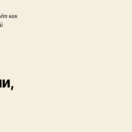
тёт как
й
и,