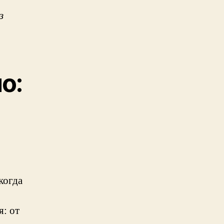
з
о:
когда
я: от