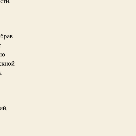
сти.
обрав
х
ью
скной
я
ий,