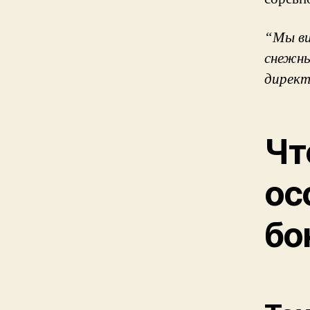
“Мы ви
снежны
директо
Чт
ос
бо