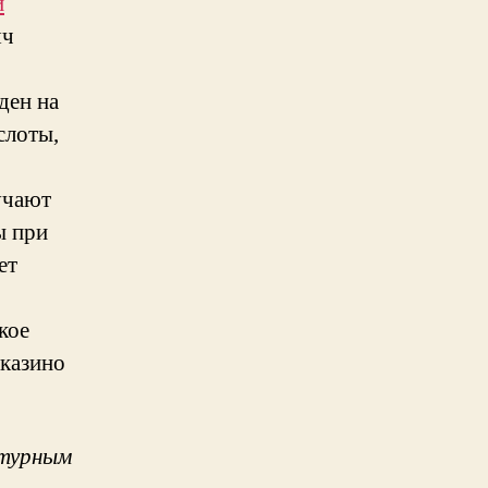
и
яч
ден на
слоты,
учают
ы при
ет
кое
 казино
ьтурным