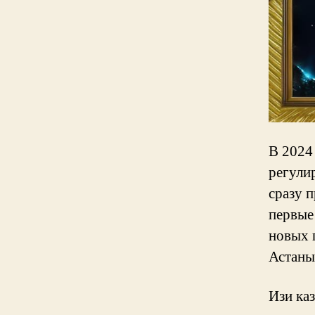
В 2024
регули
сразу 
первые
новых 
Астаны
Изи ка