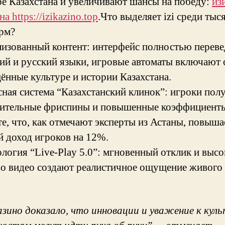
ре Казахстана и увеличивают шансы на победу:
из
на https://izikazino.top
.Что выделяет izi среди тыс
рм?
лизованный контент: интерфейс полностью переве
кий и русский языки, игровые автоматы включают 
ённые культуре и истории Казахстана.
сная система “Казахстанский клинок”: игроки пол
ительные фриспины и повышенные коэффициент
те, что, как отмечают эксперты из Астаны, повыша
й доход игроков на 12%.
ология “Live‑Play 5.0”: мгновенный отклик и высо
во видео создают реалистичное ощущение живого
азино доказало, что инновации и уважение к кул