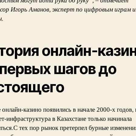
ностям могут идти рука об руку”, – отмечает
сор Игорь Аманов, эксперт по цифровым играм и
.
тория онлайн‑казин
 первых шагов до
стоящего
 онлайн‑казино появились в начале 2000‑х годов, 
ет‑инфраструктура в Казахстане только начинала
аться.С тех пор рынок претерпел бурные изменени