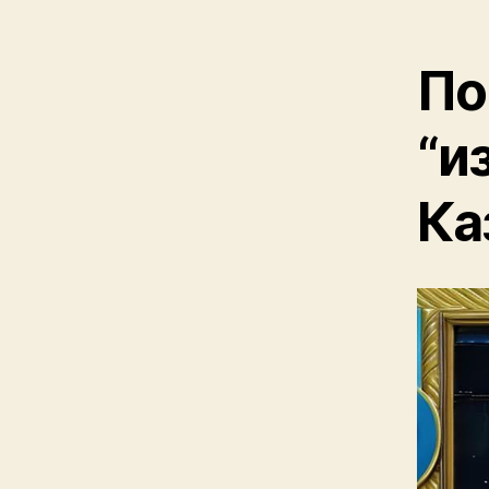
По
“и
Ка