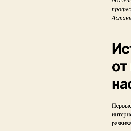
особен
профес
Астаны
Ис
от
на
Первые
интерн
развив