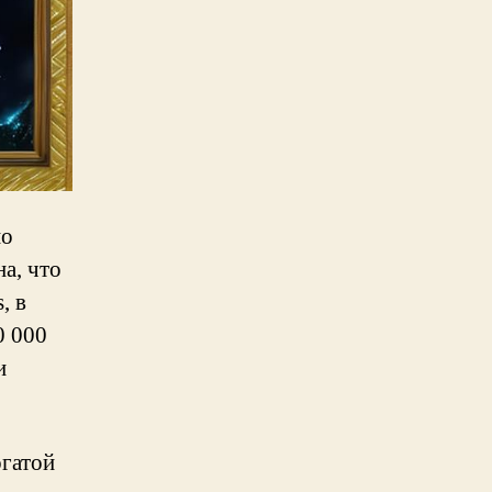
по
а, что
, в
0 000
и
огатой