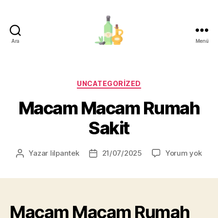
Ara
Menü
organik-
zeytinyagi.com
Kategoriler
UNCATEGORIZED
Macam Macam Rumah
Sakit
Mac
Yazar
lilpantek
21/07/2025
Yorum yok
Yazının
Yazı
Mac
yazarı
tarihi
Rum
Saki
Macam Macam Rumah