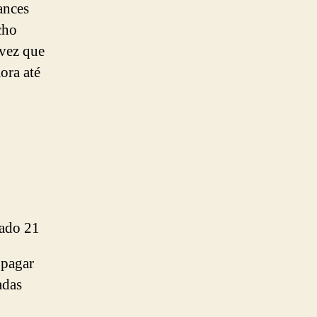
ances
cho
 vez que
ora até
 pagar
adas