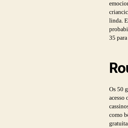
emocion
crianci
linda. 
probabi
35 para
Ro
Os 50 g
acesso 
cassino
como bô
gratuit