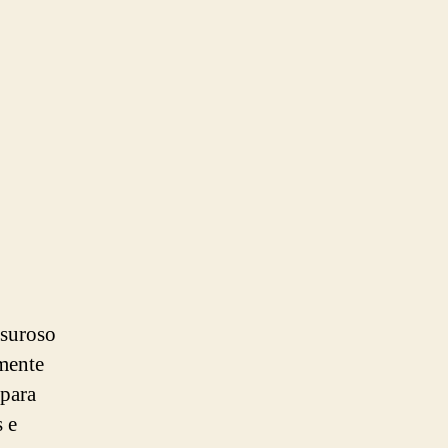
ssuroso
lmente
 para
 e