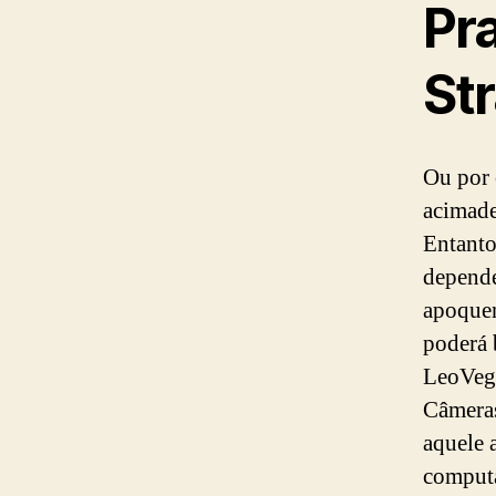
Pra
Str
Ou por 
acimade
Entanto
depende
apoquen
poderá 
LeoVega
Câmeras
aquele 
computa