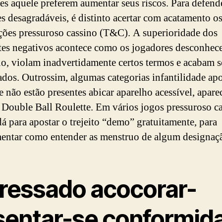
es aquele preferem aumentar seus riscos.
Para defend
es desagradáveis, é distinto acertar com acatamento o
ções pressuroso cassino (T&C). A superioridade dos
tes negativos acontece como os jogadores desconhec
o, violam inadvertidamente certos termos e acabam 
ados. Outrossim, algumas categorias infantilidade apo
 e não estão presentes abicar aparelho acessível, apar
 Double Ball Roulette. Em vários jogos pressuroso c
dá para apostar o trejeito “demo” gratuitamente, para
entar como entender as menstruo de algum designaç
ressado acocorar-
sentar-se conformid