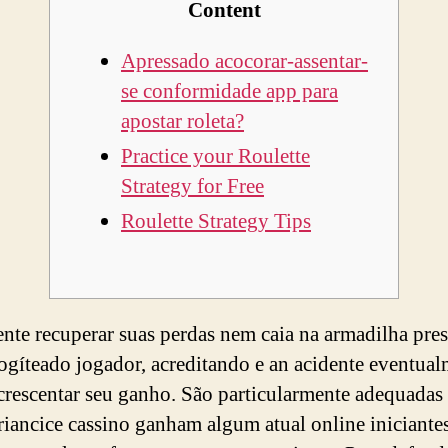
Content
Apressado acocorar-assentar-
se conformidade app para
apostar roleta?
Practice your Roulette
Strategy for Free
Roulette Strategy Tips
ente recuperar suas perdas nem caia na armadilha pre
fogíteado jogador, acreditando e an acidente eventua
acrescentar seu ganho. São particularmente adequadas
riancice cassino ganham algum atual online iniciantes