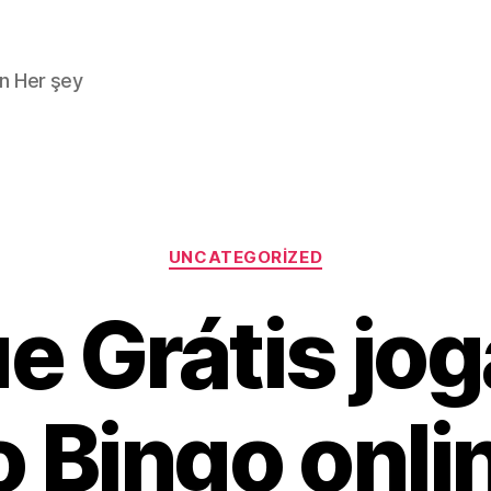
n Her şey
Kategoriler
UNCATEGORIZED
e Grátis jo
 Bingo onli