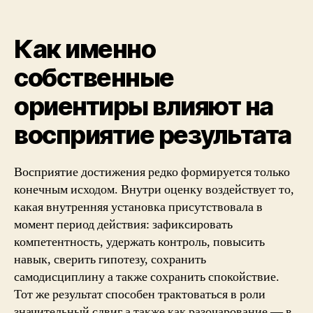
Как именно
собственные
ориентиры влияют на
восприятие результата
Восприятие достижения редко формируется только
конечным исходом. Внутри оценку воздействует то,
какая внутренняя установка присутствовала в
момент период действия: зафиксировать
компетентность, удержать контроль, повысить
навык, сверить гипотезу, сохранить
самодисциплину а также сохранить спокойствие.
Тот же результат способен трактоваться в роли
значительный сдвиг а также как разочарование — в