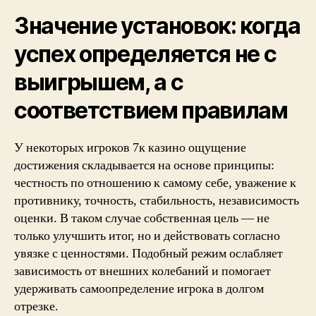
Значение установок: когда
успех определяется не с
выигрышем, а с
соответствием правилам
У некоторых игроков 7к казино ощущение
достижения складывается на основе принципы:
честность по отношению к самому себе, уважение к
противнику, точность, стабильность, независимость
оценки. В таком случае собственная цель — не
только улучшить итог, но и действовать согласно
увязке с ценностями. Подобный режим ослабляет
зависимость от внешних колебаний и помогает
удерживать самоопределение игрока в долгом
отрезке.