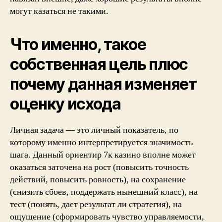
могут казаться не такими.
Что именно, такое
собственная цель плюс
почему данная изменяет
оценку исхода
Личная задача — это личный показатель, по
которому именно интерпретируется значимость
шага. Данный ориентир 7к казино вполне может
оказаться заточена на рост (повысить точность
действий, повысить ровность), на сохранение
(снизить сбоев, поддержать нынешний класс), на
тест (понять, дает результат ли стратегия), на
ощущение (сформировать чувство управляемости,