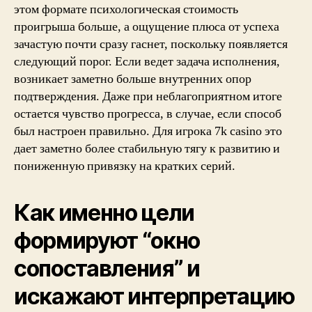
этом формате психологическая стоимость
проигрыша больше, а ощущение плюса от успеха
зачастую почти сразу гаснет, поскольку появляется
следующий порог. Если ведет задача исполнения,
возникает заметно больше внутренних опор
подтверждения. Даже при неблагоприятном итоге
остается чувство прогресса, в случае, если способ
был настроен правильно. Для игрока 7k casino это
дает заметно более стабильную тягу к развитию и
пониженную привязку на кратких серий.
Как именно цели
формируют “окно
сопоставления” и
искажают интерпретацию