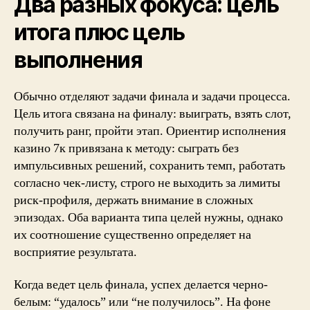
Два разных фокуса: цель
итога плюс цель
выполнения
Обычно отделяют задачи финала и задачи процесса.
Цель итога связана на финалу: выиграть, взять слот,
получить ранг, пройти этап. Ориентир исполнения
казино 7к привязана к методу: сыграть без
импульсивных решений, сохранить темп, работать
согласно чек-листу, строго не выходить за лимиты
риск-профиля, держать внимание в сложных
эпизодах. Оба варианта типа целей нужны, однако
их соотношение существенно определяет на
восприятие результата.
Когда ведет цель финала, успех делается черно-
белым: “удалось” или “не получилось”. На фоне