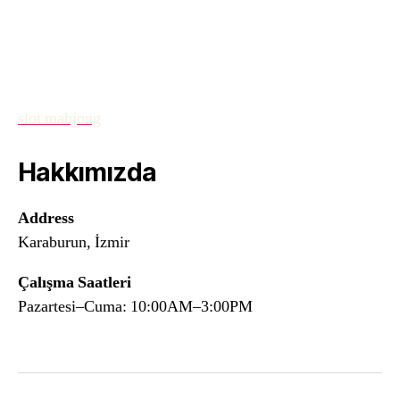
slot mahjong
Hakkımızda
Address
Karaburun, İzmir
Çalışma Saatleri
Pazartesi–Cuma: 10:00AM–3:00PM