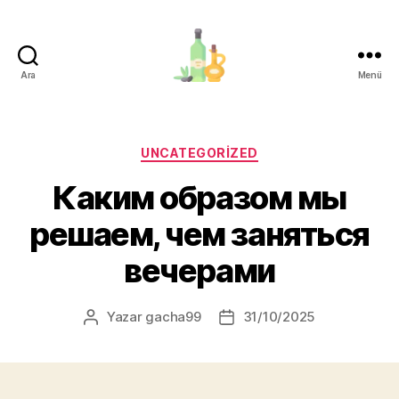
Ara
Menü
organik-
zeytinyagi.com
Kategoriler
UNCATEGORIZED
Каким образом мы
решаем, чем заняться
вечерами
Yazar
gacha99
31/10/2025
Yazının
Yazı
yazarı
tarihi