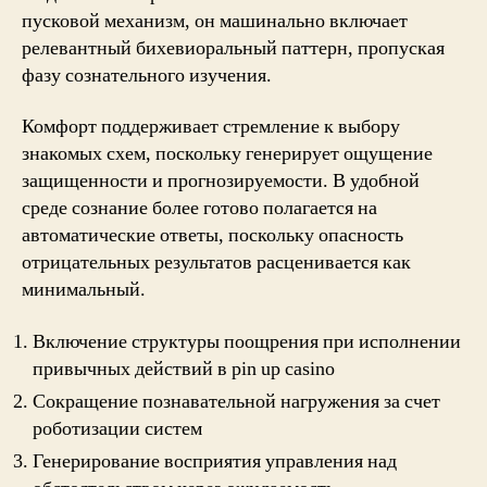
пусковой механизм, он машинально включает
релевантный бихевиоральный паттерн, пропуская
фазу сознательного изучения.
Комфорт поддерживает стремление к выбору
знакомых схем, поскольку генерирует ощущение
защищенности и прогнозируемости. В удобной
среде сознание более готово полагается на
автоматические ответы, поскольку опасность
отрицательных результатов расценивается как
минимальный.
Включение структуры поощрения при исполнении
привычных действий в pin up casino
Сокращение познавательной нагружения за счет
роботизации систем
Генерирование восприятия управления над