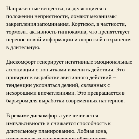
Напряженные вещества, выделяющиеся в
положении неприятности, ломают механизмы
закрепления запоминания. Кортизол, в частности,
тормозит активность гиппокампа, что препятствует
перенос новой информации из короткой сохранения
в длительную.
Дискомфорт генерирует негативные эмоциональные
ассоциации с попытками изменить действия. Это
приводит к выработке авитивного действий –
тенденции уклоняться деяний, связанных с
нехорошими впечатлениями. Это превращается в
барьером для выработки современных паттернов.
В режиме дискомфорта увеличивается
импульсивность и снижается способность к
длительному планированию. Лобная зона,
отвечающая за управляющие обязанности,