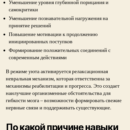
Уменьшение уровня глубинной порицания и
самокритики
Уменьшение познавательной нагружения на
принятие решений
Повышение мотивации к продолжению
инициированных поступков
Формирование положительных соединений с
современным действиями
В режиме уюта активируется релаксационная
невральная механизм, которая ответственна за
механизмы реабилитации и прогресса. Это создает
наилучшие организменные обстоятельства для
гибкости мозга – возможности формировать свежие
нервные связи и поддерживать существующие.
По какой причине навыки