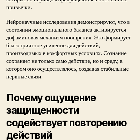
привычки.
Нейронаучные исследования демонстрируют, что в
состоянии эмоционального баланса активируется
дофаминовая механизм поощрения. Это формирует
благоприятное усиление для действий,
производимых в комфортных условиях. Сознание
сохраняет не только само действие, но и среду, в
котором оно осуществлялось, создавая стабильные
нервные связи.
Почему ощущение
защищенности
содействует повторению
действий